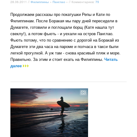
28.06.2011 //
Филиппины
»
Панглао
» // Комментариев:
75
Продолжаем рассказы про покатушки Репы и Кати по
Филиппинам. После Боракая мы пару дней пересидели в
Думагете, готовили и поглощали борщ (Катя нашла тут
свеклу!), а потом фьють - и уехали на остров Панглао.
Фьють потому, что по сравнению с дорогой на Боракай из
Думагете эти два часа на пароме и полчаса в такси были
легкой прогулкой. А уж там - снова красивый пляж и море.
Правильно. За этим и стоит ехать на Филиппины.
Читать
далее