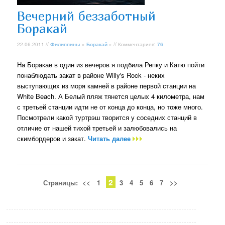
Вечерний беззаботный
Боракай
22.06.2011 //
Филиппины
»
Боракай
» // Комментариев:
76
На Боракае в один из вечеров я подбила Репку и Катю пойти
понаблюдать закат в районе Willy's Rock - неких
выступающих из моря камней в районе первой станции на
White Beach. А Белый пляж тянется целых 4 километра, нам
с третьей станции идти не от конца до конца, но тоже много.
Посмотрели какой туртрэш творится у соседних станций в
отличие от нашей тихой третьей и залюбовались на
скимбордеров и закат.
Читать далее
2
Страницы:
<<
1
3
4
5
6
7
>>