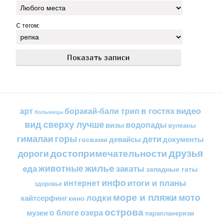
С тегом:
в гостях
видео
арт
боракай-бали трип
больницы
вид сверху лучше
водопады
визы
вулканы
горы
гималаи
дети
документы
госвами
девайсы
друзья
достопримечательности
дороги
жилье
еда
животные
закаты
западные гаты
инфо
итоги и планы
интернет
здоровье
море и пляжи
мото
лодки
кайтсерфинг
кино
острова
о блоге
озера
музеи
парапланеризм