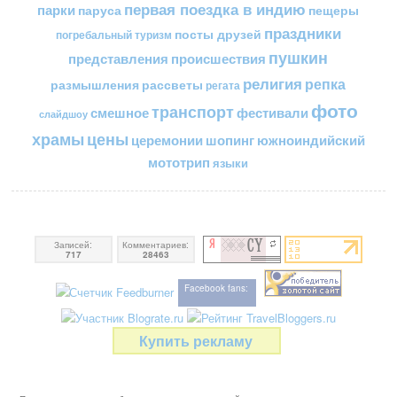
первая поездка в индию
парки
пещеры
паруса
праздники
посты друзей
погребальный туризм
пушкин
представления
происшествия
религия
репка
размышления
рассветы
регата
фото
транспорт
смешное
фестивали
слайдшоу
цены
храмы
церемонии
шопинг
южноиндийский
мототрип
языки
Записей:
Комментариев:
717
28463
Facebook fans:
Купить рекламу