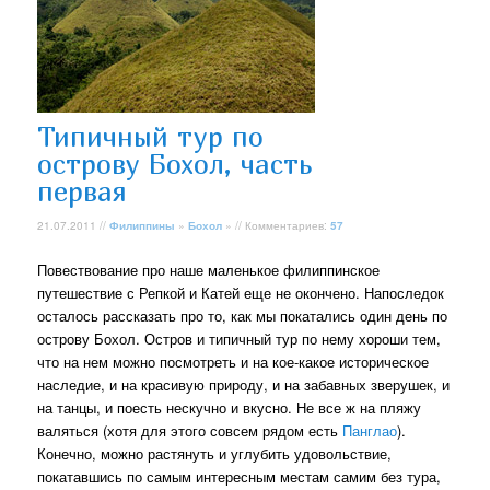
Типичный тур по
острову Бохол, часть
первая
21.07.2011 //
Филиппины
»
Бохол
» // Комментариев:
57
Повествование про наше маленькое филиппинское
путешествие с Репкой и Катей еще не окончено. Напоследок
осталось рассказать про то, как мы покатались один день по
острову Бохол. Остров и типичный тур по нему хороши тем,
что на нем можно посмотреть и на кое-какое историческое
наследие, и на красивую природу, и на забавных зверушек, и
на танцы, и поесть нескучно и вкусно. Не все ж на пляжу
валяться (хотя для этого совсем рядом есть
Панглао
).
Конечно, можно растянуть и углубить удовольствие,
покатавшись по самым интересным местам самим без тура,