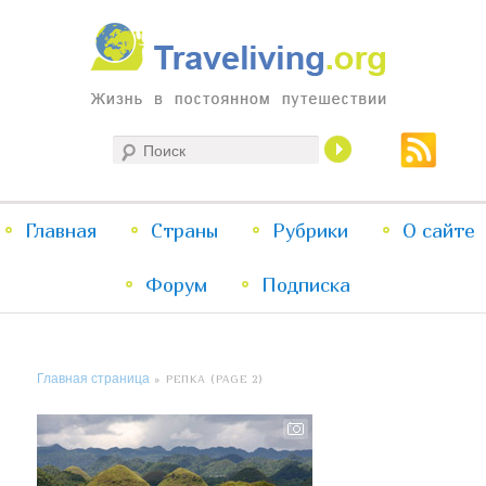
Жизнь в постоянном путешествии
Поиск
Traveliving
Главное
Главная
Страны
Перейти
Перейти
Рубрики
О сайте
меню
Форум
к
к
Подписка
основному
дополнительному
Главная страница
» РЕПКА (PAGE 2)
содержимому
содержимому