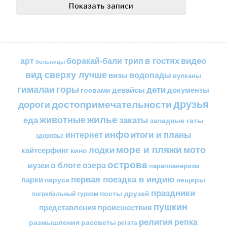
в гостях
видео
арт
боракай-бали трип
больницы
вид сверху лучше
водопады
визы
вулканы
горы
гималаи
дети
документы
госвами
девайсы
друзья
достопримечательности
дороги
жилье
еда
животные
закаты
западные гаты
инфо
итоги и планы
интернет
здоровье
море и пляжи
мото
лодки
кайтсерфинг
кино
острова
о блоге
озера
музеи
парапланеризм
первая поездка в индию
парки
пещеры
паруса
праздники
посты друзей
погребальный туризм
пушкин
представления
происшествия
религия
репка
размышления
рассветы
регата