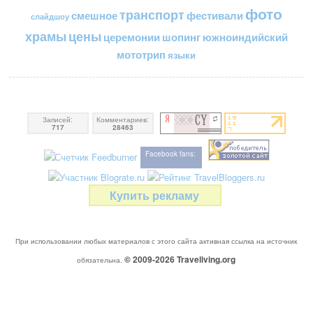
фото
транспорт
смешное
фестивали
слайдшоу
цены
храмы
церемонии
шопинг
южноиндийский
мототрип
языки
Записей:
Комментариев:
717
28463
Facebook fans:
Купить рекламу
При использовании любых материалов с этого сайта активная ссылка на источник
© 2009-2026
Traveliving
.org
обязательна.