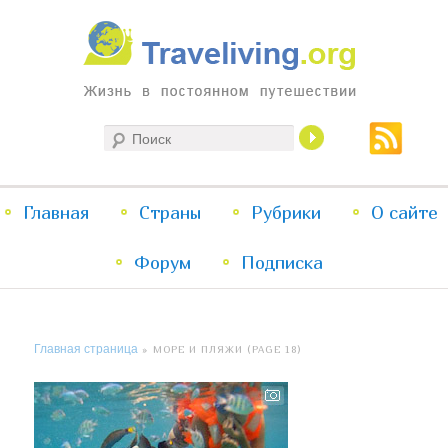
Жизнь в постоянном путешествии
Поиск
Traveliving
Главное
Главная
Страны
Перейти
Перейти
Рубрики
О сайте
меню
Форум
к
к
Подписка
основному
дополнительному
Главная страница
» МОРЕ И ПЛЯЖИ (PAGE 18)
содержимому
содержимому