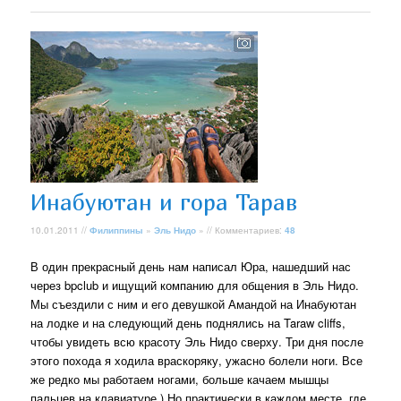
Инабуютан и гора Тарав
10.01.2011 //
Филиппины
»
Эль Нидо
» // Комментариев:
48
В один прекрасный день нам написал Юра, нашедший нас
через bpclub и ищущий компанию для общения в Эль Нидо.
Мы съездили с ним и его девушкой Амандой на Инабуютан
на лодке и на следующий день поднялись на Taraw cliffs,
чтобы увидеть всю красоту Эль Нидо сверху. Три дня после
этого похода я ходила враскоряку, ужасно болели ноги. Все
же редко мы работаем ногами, больше качаем мышцы
пальцев на клавиатуре ) Но практически в каждом месте, где