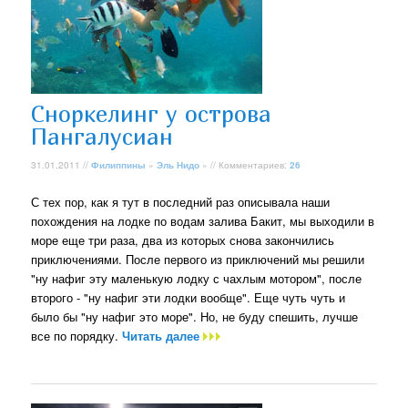
Сноркелинг у острова
Пангалусиан
31.01.2011 //
Филиппины
»
Эль Нидо
» // Комментариев:
26
С тех пор, как я тут в последний раз описывала наши
похождения на лодке по водам залива Бакит, мы выходили в
море еще три раза, два из которых снова закончились
приключениями. После первого из приключений мы решили
"ну нафиг эту маленькую лодку с чахлым мотором", после
второго - "ну нафиг эти лодки вообще". Еще чуть чуть и
было бы "ну нафиг это море". Но, не буду спешить, лучше
все по порядку.
Читать далее