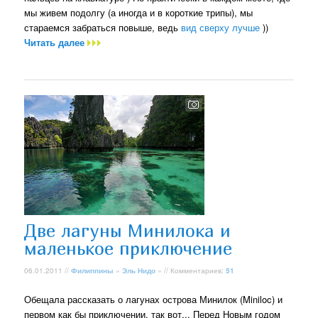
мы живем подолгу (а иногда и в короткие трипы), мы
стараемся забраться повыше, ведь
вид сверху лучше
))
Читать далее
Две лагуны Минилока и
маленькое приключение
06.01.2011 //
Филиппины
»
Эль Нидо
» // Комментариев:
51
Обещала рассказать о лагунах острова Минилок (Miniloc) и
первом как бы приключении, так вот... Перед Новым годом