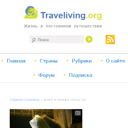
Жизнь в постоянном путешествии
Поиск
Traveliving
Главное
Главная
Страны
Перейти
Перейти
Рубрики
О сайте
меню
Форум
к
к
Подписка
основному
дополнительному
Главная страница
» МОРЕ И ПЛЯЖИ (PAGE 17)
содержимому
содержимому