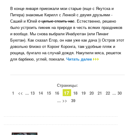
В конце января приезжали мои старые (еще с Якутска и
Питера) знакомые Кирилл с Ленкой с двумя друзьями -
Сашей и Юлей
с целью споить нас
. Естественно, решено
было устроить пикник на природе в честь всяких праздников
и вообще. Мы снова выбрали Инабуютан (или Пинанг
Буютан). Как сказал Егор, он нам уже как дача )) Остров этот
довольно близко от Коронг Коронга, там удобные пляж и
рощица, бунгало на случай дождя. Накупили мяса, решеток
для барбекю, углей, поехали.
Читать далее
Страницы:
17
1
<<
...
13
14
15
16
18
19
20
21
22
...
30
...
>>
39