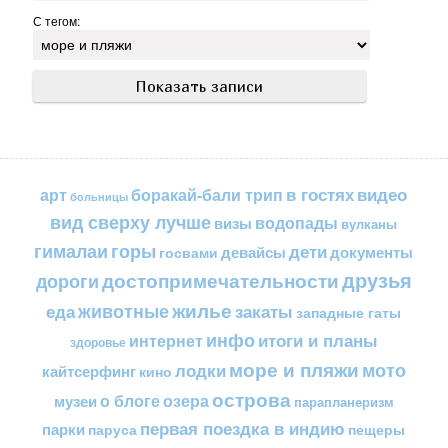
С тегом:
в гостях
видео
арт
боракай-бали трип
больницы
вид сверху лучше
водопады
визы
вулканы
горы
гималаи
дети
документы
госвами
девайсы
друзья
достопримечательности
дороги
жилье
еда
животные
закаты
западные гаты
инфо
итоги и планы
интернет
здоровье
море и пляжи
мото
лодки
кайтсерфинг
кино
острова
о блоге
озера
музеи
парапланеризм
первая поездка в индию
парки
пещеры
паруса