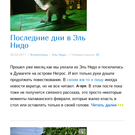
Последние дни в Эль
Нидо
29.03.2011 //
Филиппины
»
Эль Нидо
» // Комментариев:
45
Прошел уже месяц как мы уехали из Эль Нидо и поселились
в Думагете на острове Негрос. И вот только руки дошли
продолжить повествование. В
своем жж-то я пишу
иногда
новости вкратце, но не все читают.
А зря
. В этом посте пока
тоже не получится связного рассказа, это просто некоторые
моменты палаванского февраля, которые жалко класть в
стол или оставлять только в своей голове.
Читать далее