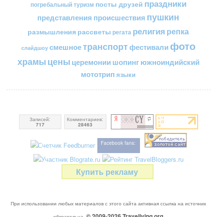
праздники
посты друзей
погребальный туризм
пушкин
представления
происшествия
религия
репка
размышления
рассветы
регата
фото
транспорт
смешное
фестивали
слайдшоу
цены
храмы
церемонии
шопинг
южноиндийский
мототрип
языки
Записей:
Комментариев:
717
28463
Facebook fans:
Купить рекламу
При использовании любых материалов с этого сайта активная ссылка на источник
© 2009-2026
Traveliving
.org
обязательна.