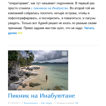
"операторами", как тут называют лодочников. В первый раз
просто сгоняли
с пикником на Инабуютан
. Во второй той же
компанией собрались посетить четыре острова, чтобы и
пофотографировать, и поснорклить, и поваляться, и лагуны
увидеть. Только вот Аджей решил не ехать по разным своим
причинам. Прямо задним местом чуял, что не надо.
Читать
далее
Пикник на Инабуютане
07.02.2011 //
Филиппины
»
Эль Нидо
» // Комментариев:
58