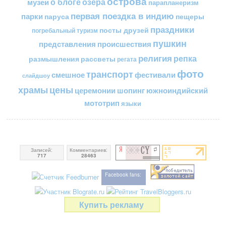
острова
о блоге
озера
музеи
парапланеризм
первая поездка в индию
парки
пещеры
паруса
праздники
посты друзей
погребальный туризм
пушкин
представления
происшествия
религия
репка
размышления
рассветы
регата
фото
транспорт
смешное
фестивали
слайдшоу
цены
храмы
церемонии
шопинг
южноиндийский
мототрип
языки
Записей:
Комментариев:
717
28463
Facebook fans:
Купить рекламу