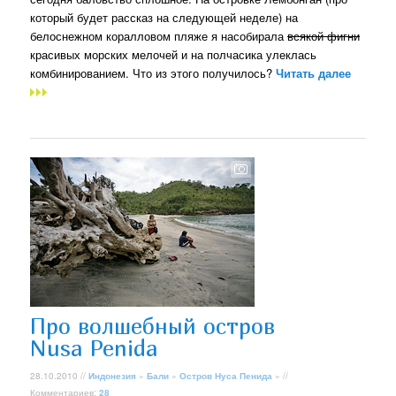
который будет рассказ на следующей неделе) на
белоснежном коралловом пляже я насобирала
всякой фигни
красивых морских мелочей и на полчасика улеклась
комбинированием. Что из этого получилось?
Читать далее
Про волшебный остров
Nusa Penida
28.10.2010 //
Индонезия
»
Бали
»
Остров Нуса Пенида
» //
Комментариев:
28