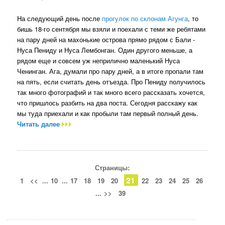
На следующий день после
прогулок по склонам Агунга
, то
бишь 18-го сентября мы взяли и поехали с теми же ребятами
на пару дней на махонькие острова прямо рядом с Бали -
Нуса Пениду и Нуса Лембонган. Один другого меньше, а
рядом еще и совсем уж неприлично маленький Нуса
Ченинган. Ага, думали про пару дней, а в итоге пропали там
на пять, если считать день отъезда. Про Пениду получилось
так много фотографий и так много всего рассказать хочется,
что пришлось разбить на два поста. Сегодня расскажу как
мы туда приехали и как пробыли там первый полный день.
Читать далее
Страницы:
21
1
<<
...
10
...
17
18
19
20
22
23
24
25
26
...
>>
39