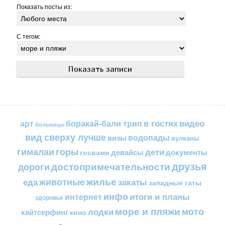
Показать посты из:
С тегом:
в гостях
видео
арт
боракай-бали трип
больницы
вид сверху лучше
водопады
визы
вулканы
горы
гималаи
дети
документы
госвами
девайсы
друзья
достопримечательности
дороги
жилье
еда
животные
закаты
западные гаты
инфо
итоги и планы
интернет
здоровье
море и пляжи
мото
лодки
кайтсерфинг
кино