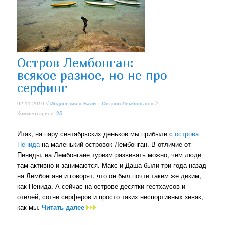
Остров Лембонган:
всякое разное, но не про
серфинг
02.11.2010 //
Индонезия
»
Бали
»
Остров Лембонган
» //
Комментариев:
25
Итак, на пару сентябрьских деньков мы прибыли с
острова
Пенида
на маленький островок Лембонган. В отличие от
Пениды, на Лембонгане туризм развивать можно, чем люди
там активно и занимаются. Макс и Даша были три года назад
на Лембонгане и говорят, что он был почти таким же диким,
как Пенида. А сейчас на острове десятки гестхаусов и
отелей, сотни серферов и просто таких неспортивных зевак,
как мы.
Читать далее