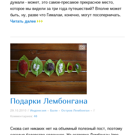
думали - может, это самое-пресамое прекрасное место,
которое мы видели за три года путешествий? Вполне может
быть, ну, разве что Гималаи, конечно, могут посоперничать.
Читать далее
Подарки Лембонгана
29.10.2010 //
Индонезия
»
Бали
»
Остров Лембонган
» //
Комментариев:
46
Снова сил никаких нет на объемный полезный пост, поэтому
сегодня баловство сплошное. На островке Лембонган (про