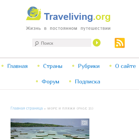
Жизнь в постоянном путешествии
Поиск
Traveliving
Главное
Главная
Страны
Перейти
Перейти
Рубрики
О сайте
меню
Форум
к
к
Подписка
основному
дополнительному
Главная страница
» МОРЕ И ПЛЯЖИ (PAGE 21)
содержимому
содержимому