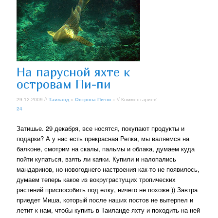
На парусной яхте к
островам Пи-пи
29.12.2009 //
Таиланд
»
Острова Пи-пи
» // Комментариев:
24
Затишье. 29 декабря, все носятся, покупают продукты и
подарки? А у нас есть прекрасная Репка, мы валяемся на
балконе, смотрим на скалы, пальмы и облака, думаем куда
пойти купаться, взять ли каяки. Купили и налопались
мандаринов, но новогоднего настроения как-то не появилось,
думаем теперь какое из вокруграстущих тропических
растений приспособить под елку, ничего не похоже )) Завтра
приедет Миша, который после наших постов не вытерпел и
летит к нам, чтобы купить в Таиланде яхту и походить на ней