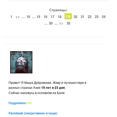
Страницы:
19
1
<<
...
10
...
15
16
17
18
20
21
22
23
24
...
30
...
>>
35
Привет! Я Маша Дубровская. Живу и путешествую в
разных странах Азии
19 лет и 23 дня
.
Сейчас нахожусь в основном на Бали.
Подробнее
Facebook (оперативнее и чаще)