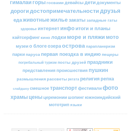
горы
гималаи
дети
документы
госвами
девайсы
друзья
достопримечательности
дороги
жилье
еда
животные
закаты
западные гаты
инфо
итоги и планы
интернет
здоровье
море и пляжи
мото
лодки
кайтсерфинг
кино
острова
о блоге
озера
музеи
парапланеризм
первая поездка в индию
парки
пещеры
паруса
праздники
посты друзей
погребальный туризм
пушкин
представления
происшествия
религия
репка
размышления
рассветы
регата
фото
транспорт
смешное
фестивали
слайдшоу
цены
храмы
церемонии
шопинг
южноиндийский
мототрип
языки