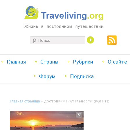
Жизнь в постоянном путешествии
Поиск
Traveliving
Главное
Главная
Страны
Перейти
Перейти
Рубрики
О сайте
меню
Форум
к
к
Подписка
основному
дополнительному
Главная страница
» ДОСТОПРИМЕЧАТЕЛЬНОСТИ (PAGE 19)
содержимому
содержимому