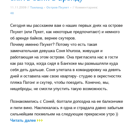
11.11.2009 //
Таиланд
»
Остров Пхукет
» // Комментариев:
48
Сегодня мы расскажем вам о наших первых днях на острове
Пхукет (или Пукет, как некоторые предпочитают) и немного
об аренде байков, вернее скутеров.
Почему именно Пхукет? Потому что есть такая
замечательная девушка Соня khurooa, живущая и
работающая на этом острове. Она пригласила нас в гости
как раз тогда, когда сидя в Бангкоке мы размышляли куда
себя деть дальше. Соня улетала в командировку на девять
дней и оставила нам свою квартиру- студию в окрестностях
пляжа Патонг и скутер, чтобы поездить. Конечно, мы,
нищеброды, не смогли упустить такую возможность.
Познакомились с Соней, болтали допоздна на ее балкончике
и пили вино. Наклюкалась я одна и страдала давно забытым
сильнейшим похмельем на следующее прекрасное утро ))
Читать далее