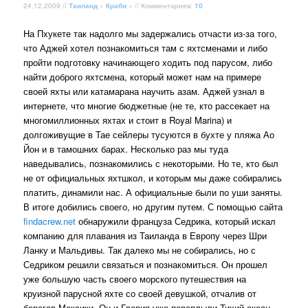
24.12.2009 //
Таиланд
»
Краби
» // Комментариев:
10
На Пхукете так надолго мы задержались отчасти из-за того,
что Аджей хотел познакомиться там с яхтсменами и либо
пройти подготовку начинающего ходить под парусом, либо
найти доброго яхтсмена, который может нам на примере
своей яхты или катамарана научить азам. Аджей узнал в
интернете, что многие бюджетные (не те, кто рассекает на
многомиллионных яхтах и стоит в Royal Marina) и
долгоживущие в Тае сейлеры тусуются в бухте у пляжа Ао
Йон и в тамошних барах. Несколько раз мы туда
наведывались, познакомились с некоторыми. Но те, кто был
не от официальных яхтшкол, и которым мы даже собирались
платить, динамили нас. А официальные были по уши заняты.
В итоге добились своего, но другим путем. С помощью сайта
findacrew.net
обнаружили француза Седрика, который искал
компанию для плавания из Таиланда в Европу через Шри
Ланку и Мальдивы. Так далеко мы не собирались, но с
Седриком решили связаться и познакомиться. Он прошел
уже большую часть своего морского путешествия на
круизной парусной яхте со своей девушкой, отчалив от
берегов Мексики. Он и Глория уже переплыли Тихий океан,