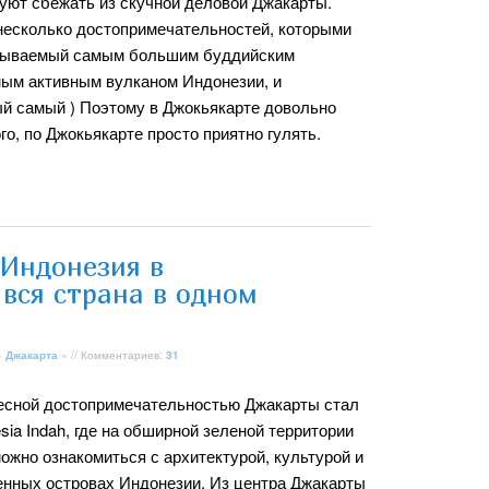
туют сбежать из скучной деловой Джакарты.
 несколько достопримечательностей, которыми
 называемый самым большим буддийским
мым активным вулканом Индонезии, и
ый самый ) Поэтому в Джокьякарте довольно
о, по Джокьякарте просто приятно гулять.
Индонезия в
вся страна в одном
»
Джакарта
» // Комментариев:
31
есной достопримечательностью Джакарты стал
esia Indah, где на обширной зеленой территории
ожно ознакомиться с архитектурой, культурой и
енных островах Индонезии. Из центра Джакарты