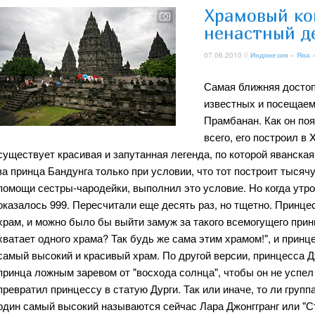
Храмовый ко
ненастный д
07.06.2010 //
Индонезия
»
Ява
Самая ближняя достоп
известных и посещаем
Прамбанан. Как он по
всего, его построил в
существует красивая и запутанная легенда, по которой яванска
за принца Бандунга только при условии, что тот построит тысячу
помощи сестры-чародейки, выполнил это условие. Но когда утр
оказалось 999. Пересчитали еще десять раз, но тщетно. Принц
храм, и можно было бы выйти замуж за такого всемогущего принц
хватает одного храма? Так будь же сама этим храмом!", и принце
самый высокий и красивый храм. По другой версии, принцесса Д
принца ложным заревом от "восхода солнца", чтобы он не успел
превратил принцессу в статую Дурги. Так или иначе, то ли груп
один самый высокий называются сейчас Лара Джонггранг или "С