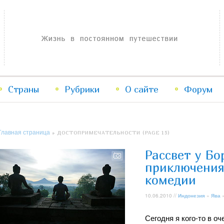
Жизнь в постоянном путешествии
Страны
Рубрики
Перейти
Перейти
О сайте
Форум
к
к
Главная страница
» ДОСТОПРИМЕЧАТЕЛЬНОСТИ (PAGE 15)
основному
дополнительному
Рассвет у Бо
содержимому
содержимому
приключения
комедии
10.06.2010 //
Индонезия
»
Ява
Сегодня я кого-то в о