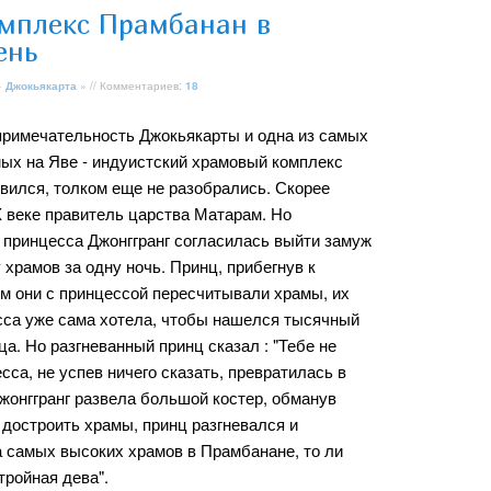
мплекс Прамбанан в
ень
»
Джокьякарта
» // Комментариев:
18
римечательность Джокьякарты и одна из самых
ых на Яве - индуистский храмовый комплекс
явился, толком еще не разобрались. Скорее
 X веке правитель царства Матарам. Но
я принцесса Джонггранг согласилась выйти замуж
 храмов за одну ночь. Принц, прибегнув к
ом они с принцессой пересчитывали храмы, их
есса уже сама хотела, чтобы нашелся тысячный
а. Но разгневанный принц сказал : "Тебе не
сса, не успев ничего сказать, превратилась в
жонггранг развела большой костер, обманув
 достроить храмы, принц разгневался и
па самых высоких храмов в Прамбанане, то ли
тройная дева".