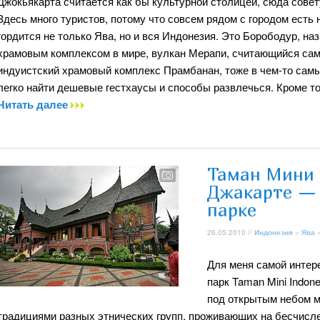
Джокьякарта считается как бы культурной столицей, сюда сове
Здесь много туристов, потому что совсем рядом с городом есть
гордится не только Ява, но и вся Индонезия. Это Борободур,
храмовым комплексом в мире, вулкан Мерапи, считающийся са
индуистский храмовый комплекс Прамбанан, тоже в чем-то сам
легко найти дешевые гестхаусы и способы развлечься. Кроме тог
Читать далее
Таман Мини 
Джакарте — 
парке
26.05.2010 //
Индонезия
»
Ява
Для меня самой интер
парк Taman Mini Indon
под открытым небом м
традициями разных этнических групп, проживающих на бесчисл