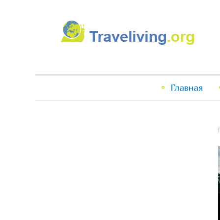
Traveliving
Главное
Главная
меню