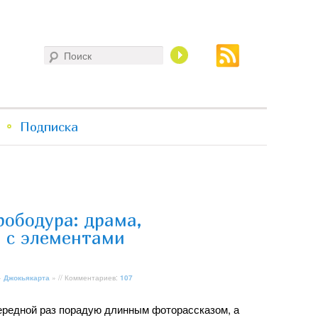
Поиск
Подписка
рободура: драма,
 с элементами
»
Джокьякарта
» // Комментариев:
107
чередной раз порадую длинным фоторассказом, а