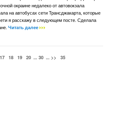
точной окраине недалеко от автовокзала
ала на автобусах сети Трансджакарта, которые
сети я расскажу в следующем посте. Сделала
ане.
Читать далее
17
18
19
20
...
30
...
>>
35