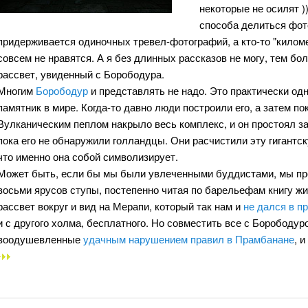
некоторые не осилят )
способа делиться фот
придерживается одиночных тревел-фотографий, а кто-то "киломе
совсем не нравятся. А я без длинных рассказов не могу, тем бо
рассвет, увиденный с Борободура.
Многим
Борободур
и представлять не надо. Это практически од
памятник в мире. Когда-то давно люди построили его, а затем п
Вулканическим пеплом накрыло весь комплекс, и он простоял з
пока его не обнаружили голландцы. Они расчистили эту гигантск
что именно она собой символизирует.
Может быть, если бы мы были увлеченными буддистами, мы про
восьми ярусов ступы, постепенно читая по барельефам книгу ж
рассвет вокруг и вид на Мерапи, который так нам и
не дался в п
и с другого холма, бесплатного. Но совместить все с Борободур
воодушевленные
удачным нарушением правил в Прамбанане
, 