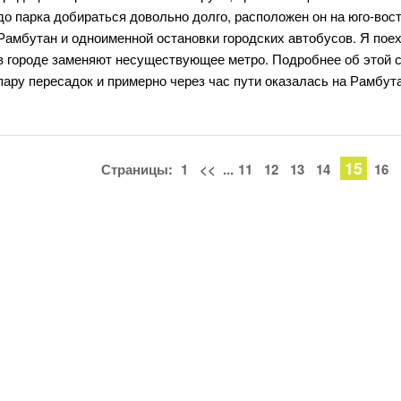
до парка добираться довольно долго, расположен он на юго-вос
Рамбутан и одноименной остановки городских автобусов. Я поех
в городе заменяют несуществующее метро. Подробнее об этой 
пару пересадок и примерно через час пути оказалась на Рамбут
15
Страницы:
1
<<
...
11
12
13
14
16