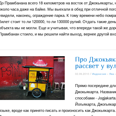
До Прамбанана всего 18 километров на восток от Джокьякарты, 
около часа даже на байке. Мы выехали в обед при отличной пого
увидели, наконец, ограждение парка. К тому времени небо помр
билет стоит то ли 120000, то ли 130000 рупий. Отдать такие ден
объекта мы не могли. Еще и учитывая, что впереди такой же дор
Прамбанан стоило, и мы решили найти выход, вернее другой вх
Про Джокьяк
рассвет у в
02.06.2010 //
Индонезия
»
Ява
Прямо посередине дли
Джокьякарта. Названи
способами - Jogjakarta
Йогьякарта, Джогьякар
языке, вроде как принято писать и произносить как Джокьякарта. 