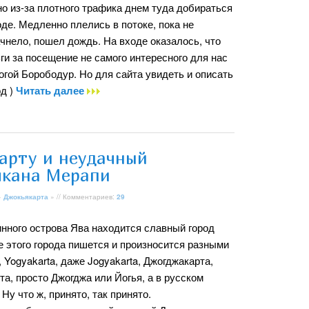
но из-за плотного трафика днем туда добираться
де. Медленно плелись в потоке, пока не
ачнело, пошел дождь. На входе оказалось, что
ьги за посещение не самого интересного для нас
огой Борободур. Но для сайта увидеть и описать
од )
Читать далее
арту и неудачный
улкана Мерапи
»
Джокьякарта
» // Комментариев:
29
нного острова Ява находится славный город
е этого города пишется и произносится разными
, Yogyakarta, даже Jogyakarta, Джогджакарта,
та, просто Джогджа или Йогья, а в русском
Ну что ж, принято, так принято.