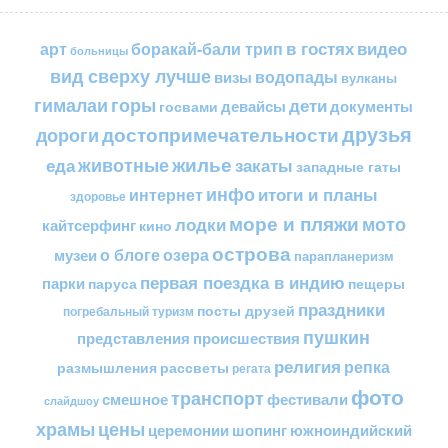
в гостях
видео
арт
боракай-бали трип
больницы
вид сверху лучше
водопады
визы
вулканы
горы
гималаи
дети
документы
госвами
девайсы
друзья
достопримечательности
дороги
жилье
еда
животные
закаты
западные гаты
инфо
итоги и планы
интернет
здоровье
море и пляжи
мото
лодки
кайтсерфинг
кино
острова
о блоге
озера
музеи
парапланеризм
первая поездка в индию
парки
пещеры
паруса
праздники
посты друзей
погребальный туризм
пушкин
представления
происшествия
религия
репка
размышления
рассветы
регата
фото
транспорт
смешное
фестивали
слайдшоу
цены
храмы
церемонии
шопинг
южноиндийский