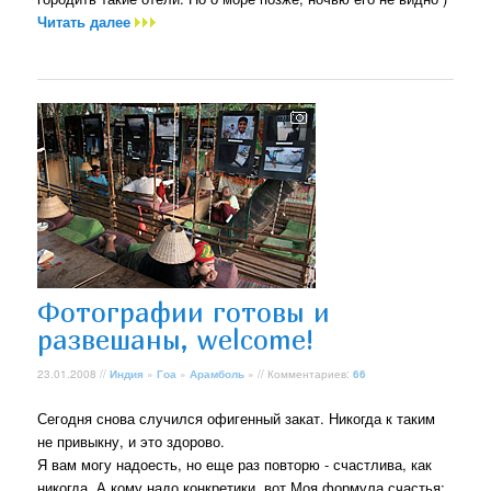
Читать далее
Фотографии готовы и
развешаны, welcome!
23.01.2008 //
Индия
»
Гоа
»
Арамболь
» // Комментариев:
66
Сегодня снова случился офигенный закат. Никогда к таким
не привыкну, и это здорово.
Я вам могу надоесть, но еще раз повторю - счастлива, как
никогда. А кому надо конкретики, вот Моя формула счастья: