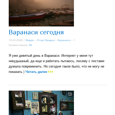
Варанаси сегодня
19.03.2008 //
Индия
»
Уттар Прадеш
»
Варанаси
» //
Комментариев:
49
Я уже девятый день в Варанаси. Интернет у меня тут
никудышный, да еще и работать пытаюсь, посему с постами
думала повременить. Но сегодня такое было, что не могу не
показать )
Читать далее