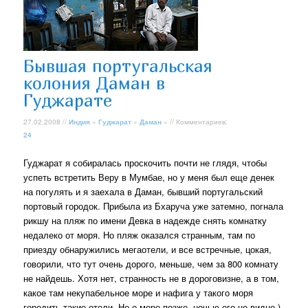
Бывшая португальская
колония Даман в
Гуджарате
27.02.2008 //
Индия
»
Гуджарат
»
Даман
» // Комментариев:
24
Гуджарат я собиралась проскочить почти не глядя, чтобы
успеть встретить Веру в Мумбае, но у меня был еще денек
на погулять и я заехала в Даман, бывший португальский
портовый городок. Прибыла из Бхаруча уже затемно, погнала
рикшу на пляж по имени Девка в надежде снять комнатку
недалеко от моря. Но пляж оказался странным, там по
приезду обнаружились мегаотели, и все встречные, цокая,
говорили, что тут очень дорого, меньше, чем за 800 комнату
не найдешь. Хотя нет, странность не в дороговизне, а в том,
какое там некупабельное море и нафига у такого моря
городить такие отели. Но о море позже, ночью его не видно )