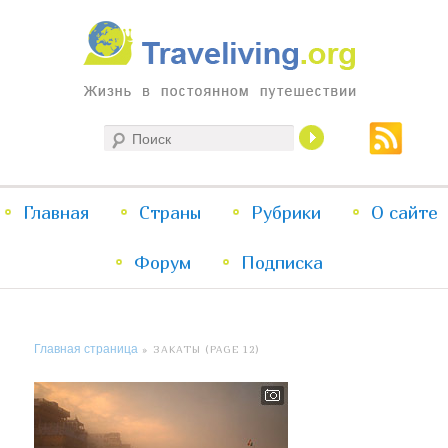
Жизнь в постоянном путешествии
Поиск
Traveliving
Главное
Главная
Страны
Перейти
Перейти
Рубрики
О сайте
меню
Форум
к
к
Подписка
основному
дополнительному
Главная страница
» ЗАКАТЫ (PAGE 12)
содержимому
содержимому