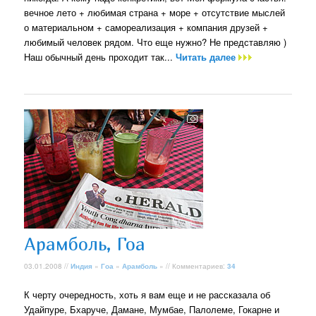
вечное лето + любимая страна + море + отсутствие мыслей
о материальном + самореализация + компания друзей +
любимый человек рядом. Что еще нужно? Не представляю )
Наш обычный день проходит так...
Читать далее
Арамболь, Гоа
03.01.2008 //
Индия
»
Гоа
»
Арамболь
» // Комментариев:
34
К черту очередность, хоть я вам еще и не рассказала об
Удайпуре, Бхаруче, Дамане, Мумбае, Палолеме, Гокарне и