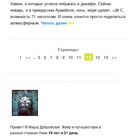
Хампи, в которых успела побывать в декабре. Сейчас
январь, я в прекрасном Арамболе, ночь, море шумит, +26 С,
влажность 71 чегототам. И очень хочется просто поделиться
атмосферным
.
Читать далее
Страницы:
12
1
<<
...
5
6
7
8
9
10
11
13
14
>>
Привет! Я Маша Дубровская. Живу и путешествую в
разных странах Азии
19 лет и 21 день
.