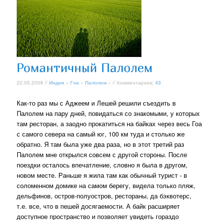
Романтичный Палолем
22.05.2008 //
Индия
»
Гоа
»
Палолем
» // Комментариев:
43
Как-то раз мы с Аджеем и Лешей решили съездить в
Палолем на пару дней, повидаться со знакомыми, у которых
там ресторан, а заодно прокатиться на байках через весь Гоа
с самого севера на самый юг, 100 км туда и столько же
обратно. Я там была уже два раза, но в этот третий раз
Палолем мне открылся совсем с другой стороны. После
поездки осталось впечатление, словно я была в другом,
новом месте. Раньше я жила там как обычный турист - в
соломенном домике на самом берегу, видела только пляж,
дельфинов, остров-полуостров, рестораны, да бэквотерс,
т.е. все, что в пешей досягаемости. А байк расширяет
доступное пространство и позволяет увидеть гораздо