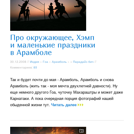
Про окружающее, Хэмп
и маленькие праздники
в Арамболе
30.12.2008 //
Индия
»
Гоа
»
Арамболь
» +
Парадайз бич
//
Комментариев:
85
Так и будет почти до мая - Арамболь, Арамболь и снова
Арамболь (жить так - моя мечта двухлетней давности). Ну
еще немного другого Гоа, чуточку Махараштры и может даже
Карнатаки. А пока очередная порция фотографий нашей
обыденной жизни тут.
Читать далее