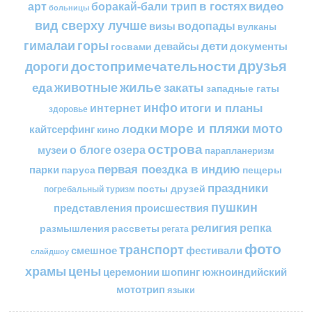
в гостях
видео
арт
боракай-бали трип
больницы
вид сверху лучше
водопады
визы
вулканы
горы
гималаи
дети
документы
госвами
девайсы
друзья
достопримечательности
дороги
жилье
еда
животные
закаты
западные гаты
инфо
итоги и планы
интернет
здоровье
море и пляжи
мото
лодки
кайтсерфинг
кино
острова
о блоге
озера
музеи
парапланеризм
первая поездка в индию
парки
пещеры
паруса
праздники
посты друзей
погребальный туризм
пушкин
представления
происшествия
религия
репка
размышления
рассветы
регата
фото
транспорт
смешное
фестивали
слайдшоу
цены
храмы
церемонии
шопинг
южноиндийский
мототрип
языки