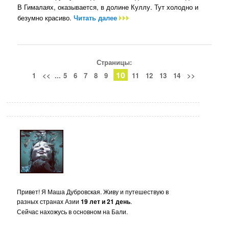
В Гималаях, оказывается, в долине Куллу. Тут холодно и
безумно красиво.
Читать далее
Страницы:
10
1
<<
...
5
6
7
8
9
11
12
13
14
>>
Привет! Я Маша Дубровская. Живу и путешествую в
разных странах Азии
19 лет и 21 день
.
Сейчас нахожусь в основном на Бали.