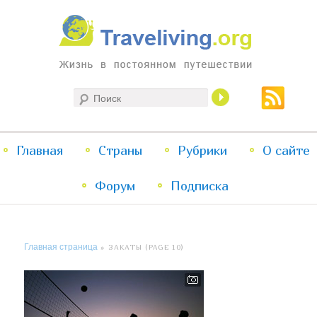
Жизнь в постоянном путешествии
Поиск
Traveliving
Главное
Главная
Страны
Перейти
Перейти
Рубрики
О сайте
меню
Форум
к
к
Подписка
основному
дополнительному
Главная страница
» ЗАКАТЫ (PAGE 10)
содержимому
содержимому