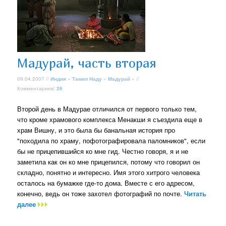
Мадурай, часть вторая
09.04.2007 //
Индия
»
Тамил Наду
»
Мадурай
» //
Комментариев:
26
Второй день в Мадурае отличился от первого только тем,
что кроме храмового комплекса Менакши я съездила еще в
храм Вишну, и это была бы банальная история про
"походила по храму, пофотографировала паломников", если
бы не прицепившийся ко мне гид. Честно говоря, я и не
заметила как он ко мне прицепился, потому что говорил он
складно, понятно и интересно. Имя этого хитрого человека
осталось на бумажке где-то дома. Вместе с его адресом,
конечно, ведь он тоже захотел фотографий по почте.
Читать
далее