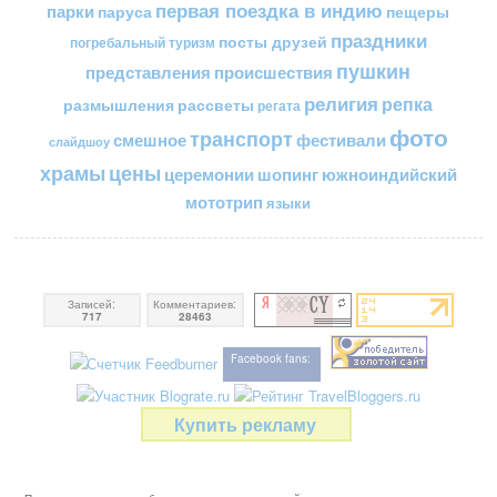
первая поездка в индию
парки
пещеры
паруса
праздники
посты друзей
погребальный туризм
пушкин
представления
происшествия
религия
репка
размышления
рассветы
регата
фото
транспорт
смешное
фестивали
слайдшоу
цены
храмы
церемонии
шопинг
южноиндийский
мототрип
языки
Записей:
Комментариев:
717
28463
Facebook fans:
Купить рекламу