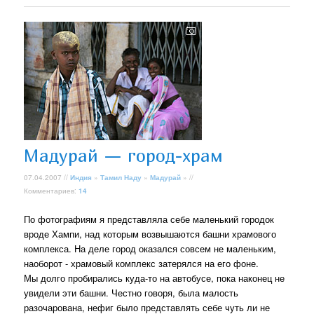
Мадурай — город-храм
07.04.2007 //
Индия
»
Тамил Наду
»
Мадурай
» //
Комментариев:
14
По фотографиям я представляла себе маленький городок
вроде Хампи, над которым возвышаются башни храмового
комплекса. На деле город оказался совсем не маленьким,
наоборот - храмовый комплекс затерялся на его фоне.
Мы долго пробирались куда-то на автобусе, пока наконец не
увидели эти башни. Честно говоря, была малость
разочарована, нефиг было представлять себе чуть ли не