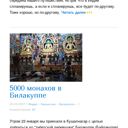
середина нашего путешествия, но фиг что в Индии
спланируешь, а если и спланируешь, все будет по-другому.
Тоже хорошо, но по-другому.
Читать далее
5000 монахов в
Билакуппе
20.03.2007 //
Индия
»
Карнатака
»
Билакуппе
» //
Комментариев:
33
Утром 23 января мы приехали в Кушалнагар с целью
добраться до "тибетской деревушки" Билакуппе (Байлакуппе)