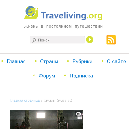
Жизнь в постоянном путешествии
Поиск
Traveliving
Главное
Главная
Страны
Перейти
Перейти
Рубрики
О сайте
меню
Форум
к
к
Подписка
основному
дополнительному
Главная страница
» ХРАМЫ (PAGE 20)
содержимому
содержимому