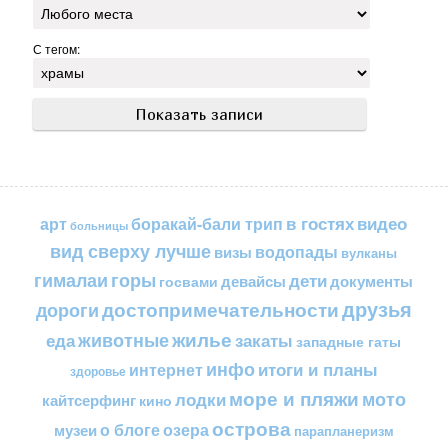
С тегом:
в гостях
видео
арт
боракай-бали трип
больницы
вид сверху лучше
водопады
визы
вулканы
горы
гималаи
дети
документы
госвами
девайсы
друзья
достопримечательности
дороги
жилье
еда
животные
закаты
западные гаты
инфо
итоги и планы
интернет
здоровье
море и пляжи
мото
лодки
кайтсерфинг
кино
острова
о блоге
озера
музеи
парапланеризм