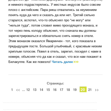
и немного подрастерялись. У местных индусов было совсем
плохо с английским. Пара рикш отвалились за неумением
понять куда да чего и сказать да или нет. Третий сильно
старался, вспотел, что-то объяснял про "не могу" или
"нельзя туда", потом словил мимо проходящего монаха, и
тот через пень колоду объяснил, что сначала мы должны
зарегистрироваться и обязательно снять номер в отеле.
Этим монахом оказался Ямаринчен - тот, кого показала в
предыдущем посте. Большой улыбчивый, с красивым низким
хриплым голосом. Повел в отель, зарегил, посидел с нами в
номере, объясняя что да как и сказал, что все нам покажет в
Билакуппе. Как же повезло!
Читать далее
Страницы:
20
1
<<
...
12
13
14
15
16
17
18
19
21
>>