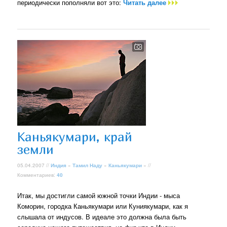
периодически пополняли вот это:
Читать далее
Каньякумари, край
земли
05.04.2007 //
Индия
»
Тамил Наду
»
Каньякумари
» //
Комментариев:
40
Итак, мы достигли самой южной точки Индии - мыса
Коморин, городка Каньякумари или Куниякумари, как я
слышала от индусов. В идеале это должна была быть