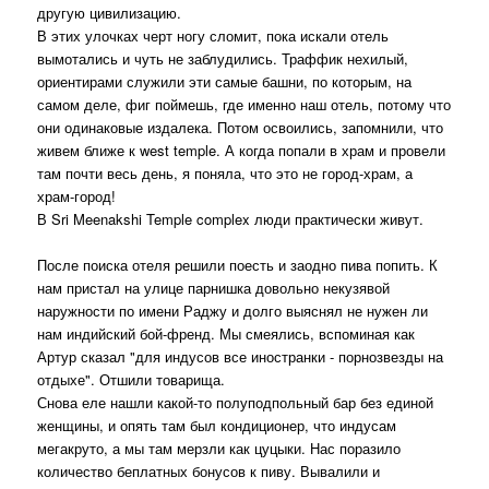
другую цивилизацию.
В этих улочках черт ногу сломит, пока искали отель
вымотались и чуть не заблудились. Траффик нехилый,
ориентирами служили эти самые башни, по которым, на
самом деле, фиг поймешь, где именно наш отель, потому что
они одинаковые издалека. Потом освоились, запомнили, что
живем ближе к west temple. А когда попали в храм и провели
там почти весь день, я поняла, что это не город-храм, а
храм-город!
В Sri Meenakshi Temple complex люди практически живут.
После поиска отеля решили поесть и заодно пива попить. К
нам пристал на улице парнишка довольно некузявой
наружности по имени Раджу и долго выяснял не нужен ли
нам индийский бой-френд. Мы смеялись, вспоминая как
Артур сказал "для индусов все иностранки - порнозвезды на
отдыхе". Отшили товарища.
Снова еле нашли какой-то полуподпольный бар без единой
женщины, и опять там был кондиционер, что индусам
мегакруто, а мы там мерзли как цуцыки. Нас поразило
количество беплатных бонусов к пиву. Вывалили и