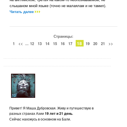
слышаном мной языке (точно не малаялам и не тамил).
Читать далее
Страницы:
18
1
<<
...
12
13
14
15
16
17
19
20
21
>>
Привет! Я Маша Дубровская. Живу и путешествую в
разных странах Азии
19 лет и 21 день
.
Сейчас нахожусь в основном на Бали.