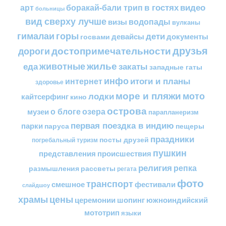
в гостях
видео
арт
боракай-бали трип
больницы
вид сверху лучше
водопады
визы
вулканы
горы
гималаи
дети
документы
госвами
девайсы
друзья
достопримечательности
дороги
жилье
еда
животные
закаты
западные гаты
инфо
итоги и планы
интернет
здоровье
море и пляжи
мото
лодки
кайтсерфинг
кино
острова
о блоге
озера
музеи
парапланеризм
первая поездка в индию
парки
пещеры
паруса
праздники
посты друзей
погребальный туризм
пушкин
представления
происшествия
религия
репка
размышления
рассветы
регата
фото
транспорт
смешное
фестивали
слайдшоу
цены
храмы
церемонии
шопинг
южноиндийский
мототрип
языки