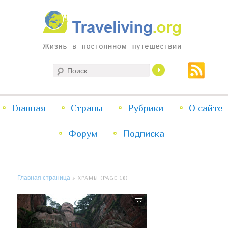
Жизнь в постоянном путешествии
Поиск
Traveliving
Главное
Главная
Страны
Перейти
Перейти
Рубрики
О сайте
меню
Форум
к
к
Подписка
основному
дополнительному
Главная страница
» ХРАМЫ (PAGE 18)
содержимому
содержимому