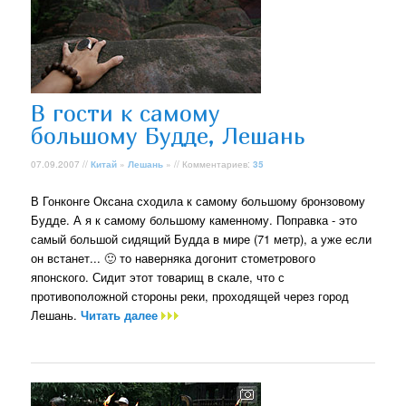
В гости к самому
большому Будде, Лешань
07.09.2007 //
Китай
»
Лешань
» // Комментариев:
35
В Гонконге Оксана сходила к самому большому бронзовому
Будде. А я к самому большому каменному. Поправка - это
самый большой сидящий Будда в мире (71 метр), а уже если
он встанет... 🙂 то наверняка догонит стометрового
японского. Сидит этот товарищ в скале, что с
противоположной стороны реки, проходящей через город
Лешань.
Читать далее