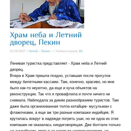
Храм неба и Летний
дворец, Пекин
30.08.2007 //
Китай
»
Пекин
» // Комментариев:
20
Ленивая туристка представляет - Храм неба и Летний
дворец.
Вчера в Храм пришла поздно, уставшая после прогулок
между билетными кассами. Там, конечно, красиво, но мне
было как-то неуютно, да еще и куча объектов на
реконструкции. Так что я провафлила и почти ничего не
снимала. Наблюдала за диким разнообразием туристов. Там
даже была организованная толпа китайцев- мусульман с
флажочками, а еще аж три разные компашки индийцев. Я
крутилась вокруг в надежде погреть уши, но ни одна из этих
компашек не оказалась хиндиговорящая. Две болтали только
на английском, третья на каком-то неопознаваемом, не