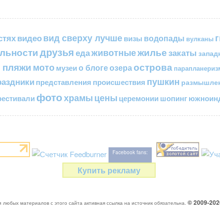
вид сверху лучше
стях
видео
водопады
визы
вулканы
друзья
льности
жилье
еда
животные
закаты
запад
 пляжи
острова
мото
о блоге
озера
музеи
парапланериз
пушкин
раздники
представления
происшествия
размышле
фото
цены
храмы
естивали
церемонии
шопинг
южноинд
Facebook fans:
Купить рекламу
© 2009-20
 любых материалов с этого сайта активная ссылка на источник обязательна.