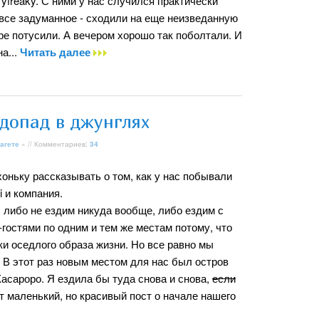
yfreaky. С ними у нас случился практически
и все задуманное - сходили на еще неизведанную
ре потусили. А вечером хорошо так поболтали. И
а...
Читать далее
допад в джунглях
агете
» // Комментариев:
34
хоньку рассказывать о том, как у нас побывали
 и компания.
 либо не ездим никуда вообще, либо ездим с
гостями по одним и тем же местам потому, что
и оседлого образа жизни. Но все равно мы
. В этот раз новым местом для нас был остров
Касароро. Я ездила бы туда снова и снова,
если
т маленький, но красивый пост о начале нашего