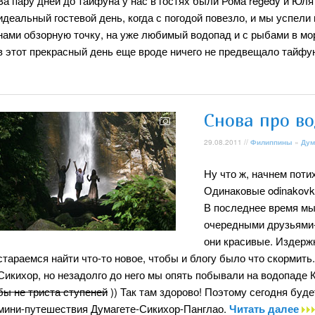
За пару дней до тайфуна у нас в гостях были Рома regedy и Юля 
идеальный гостевой день, когда с погодой повезло, и мы успел
нами обзорную точку, на уже любимый водопад и с рыбами в мо
в этот прекрасный день еще вроде ничего не предвещало тайфун
Снова про во
29.08.2011 //
Филиппины
»
Дум
Ну что ж, начнем поти
Одинаковые odinakovki
В последнее время мы
очередными друзьями-
они красивые. Издержк
стараемся найти что-то новое, чтобы и блогу было что скормить
Сикихор, но незадолго до него мы опять побывали на водопаде 
бы не триста ступеней
)) Так там здорово! Поэтому сегодня буде
мини-путешествия Думагете-Сикихор-Панглао.
Читать далее