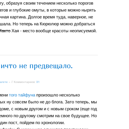
гу, образуя своим течением несколько порогов
егов и глубокие омуты, в которые можно нырять
ычная картина. Долгое время туда, наверное, не
лышала. Но теперь на Кюрюлюр можно добраться
Макто
Хая - место вообще красоты неописуемой.
ничто не предвещало.
агете
» // Комментариев:
31
мени
того тайфуна
произошло несколько
рых ну совсем было не до блога. Зато теперь, мы
 доме, с новым другом и с новым сроком (еще год
немного по-другому смотрим на свое будущее. Но
дин пост, пойдем по хронологии.