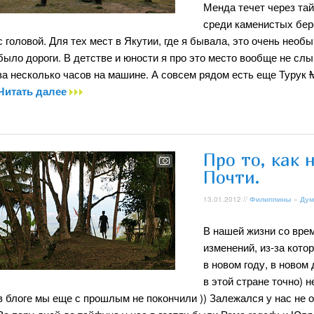
Менда течет через тай
среди каменистых бер
с головой. Для тех мест в Якутии, где я бывала, это очень необ
было дороги. В детстве и юности я про это место вообще не с
за несколько часов на машине. А совсем рядом есть еще Турук
Читать далее
Про то, как 
Почти.
13.01.2012 //
Филиппины
»
Дум
В нашей жизни со вре
изменений, из-за кото
в новом году, в новом
в этой стране точно) 
в блоге мы еще с прошлым не покончили )) Залежался у нас не о