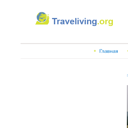
Traveliving
Главное
Главная
меню