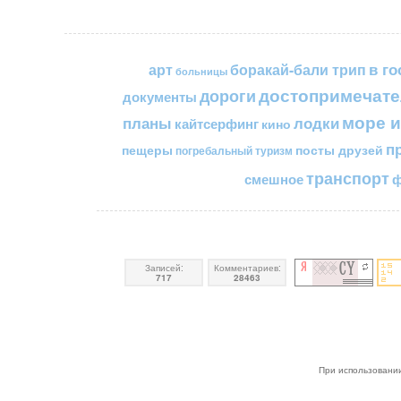
в го
арт
боракай-бали трип
больницы
достопримечате
дороги
документы
море и
планы
лодки
кайтсерфинг
кино
п
пещеры
посты друзей
погребальный туризм
транспорт
смешное
ф
Записей:
Комментариев:
717
28463
При использовании