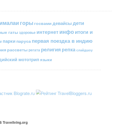
горы
гималаи
дети
госвами
девайсы
инфо
итоги и
интернет
ные гаты
здоровье
первая поездка в индию
парки
паруса
м
религия
репка
ния
рассветы
регата
слайдшоу
ийский мототрип
языки
26
Traveliving
.org