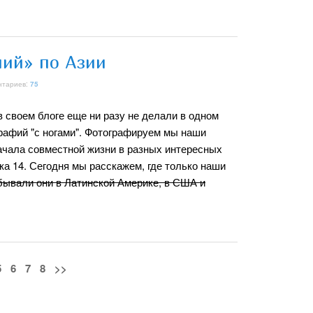
ний» по Азии
нтариев:
75
в своем блоге еще ни разу не делали в одном
рафий "с ногами". Фотографируем мы наши
начала совместной жизни в разных интересных
ка 14. Сегодня мы расскажем, где только наши
бывали они в Латинской Америке, в США и
5
6
7
8
>>