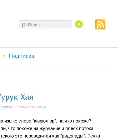
Поиск
Подписка
урук Хая
»
Якутск
» // Комментариев:
28
а языке слово "кюрюлюр", на что похоже?
ли, что похоже на журчание и плеск потока
утского это переводится как "водопады". Речка