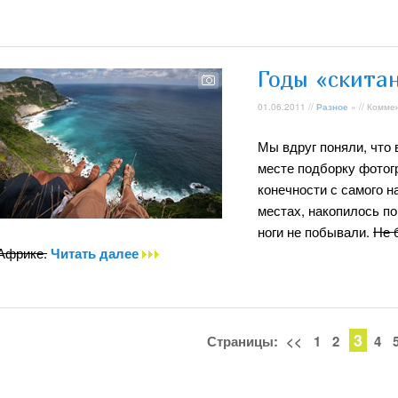
Годы «скита
01.06.2011 //
Разное
» // Комме
Мы вдруг поняли, что 
месте подборку фотог
конечности с самого 
местах, накопилось по
ноги не побывали.
Не 
Африке.
Читать далее
3
Страницы:
<<
1
2
4