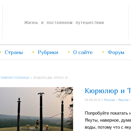
Жизнь в постоянном путешествии
Страны
Рубрики
Перейти
Перейти
О сайте
Форум
к
к
Главная страница
» ВОДОПАДЫ (PAGE 3)
основному
дополнительному
Кюрюлюр и Т
содержимому
содержимому
24.09.2012 //
Россия
»
Якутия
Попробуйте покатать н
Якуты, наверное, дума
воды, потому что с як