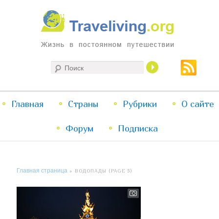
Жизнь в постоянном путешествии
Поиск
Traveliving
Главное
Главная
Страны
Перейти
Перейти
Рубрики
О сайте
меню
Форум
к
к
Подписка
основному
дополнительному
Главная страница
» ВОДОПАДЫ (PAGE 5)
содержимому
содержимому