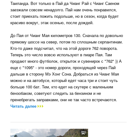
Таиланда. Вот только в Пай да Чианг Рай с Чианг Саеном
заезжали совсем ненадолго. Пай нам очень понравился,
стоит приехать пожить подольше, но в сезон, когда будет
красиво вокруг, этак осенью, после дождей.
До Пая от Чианг Мая километров 130. Сначала по довольно
прямому шоссе на север, потом по сплошным серпантинам.
Кто-то даже подсчитал, что на этой дороге 762 поворота.
Теперь это число вовсю используют в пиаре Пая. Там
продают много футболок, открыток и сувенирок с "762" )) А
еще с "1095" - это номер дороги, проходящей через Пай
дальше в сторону Мэ Хонг Сона. Добраться из Чианг Мая
можно и на автобусе, который едет часа три и стоит чуть
больше 100 бат. Тем, кто едет на скутере с маленьким
бензобаком, советуют следить за бензином и не
пренебрегать заправками, они не так часто встречаются.
Читать далее