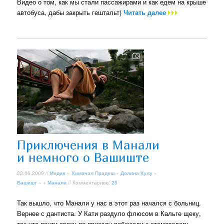
Видео о том, как мы стали пассажирами и как едем на крыше
автобуса, дабы закрыть гештальт)
Читать далее
Приключения в Манали
и немного о Вашиште
22.06.2009 //
Индия
»
Химачал Прадеш
»
Долина Кулу
»
Вашишт
» +
Манали
// Комментариев:
25
Так вышло, что Манали у нас в этот раз начался с больниц.
Вернее с дантиста. У Кати раздуло флюсом в Кальге щеку,
так что почти сразу по приезду побежали к стоматологу.