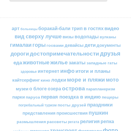
в гостях
видео
арт
боракай-бали трип
больницы
вид сверху лучше
водопады
визы
вулканы
горы
гималаи
дети
документы
госвами
девайсы
друзья
достопримечательности
дороги
жилье
еда
животные
закаты
западные гаты
инфо
итоги и планы
интернет
здоровье
море и пляжи
мото
лодки
кайтсерфинг
кино
острова
о блоге
озера
музеи
парапланеризм
первая поездка в индию
парки
пещеры
паруса
праздники
посты друзей
погребальный туризм
пушкин
представления
происшествия
религия
репка
размышления
рассветы
регата
фото
транспорт
смешное
фестивали