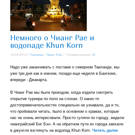
Немного о Чианг Рае и
водопаде Khun Korn
13.04.2010 //
Таиланд
»
Чианг Рай
» // Комментариев:
10
Надо уже заканчивать с постами о северном Таиланде, мы
уже три дня как в южном, позади еще неделя в Бангкоке,
впереди - Джакарта.
В Чианг Рае мы были проездом, когда ездили смотреть
открытие турнира по поло на слонах. О каких-то
достопримечательностях специально не узнавали, да и то,
что пробовали читать, было в основном о храмах, которые
нас не очень интересовали. Просто гуляли по городу, видели
чианграйский Биг Бэн. А на обратном пути из города заехали
в джунгли взглянуть на водопад Khun Korn.
Читать далее