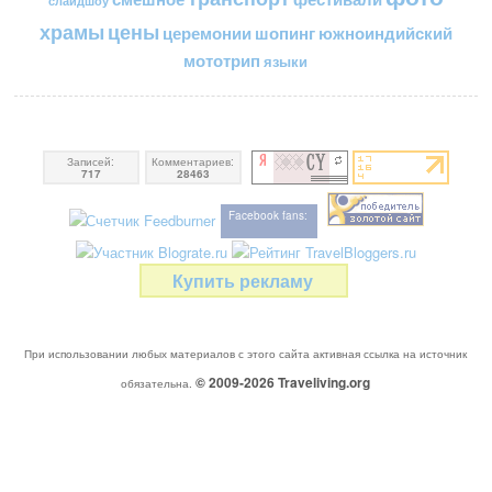
слайдшоу
цены
храмы
церемонии
шопинг
южноиндийский
мототрип
языки
Записей:
Комментариев:
717
28463
Facebook fans:
Купить рекламу
При использовании любых материалов с этого сайта активная ссылка на источник
© 2009-2026
Traveliving
.org
обязательна.