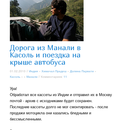
Дорога из Манали в
Касоль и поездка на
крыше автобуса
01.02.2010 //
Индия
»
Химачал Прадеш
»
Долина Парвати
»
Касоль
» +
Манали
// Комментариев:
11
Ура!
Обработал все кассеты из Индии и отправил их в Москву
почтой - архив с исходниками будет сохранен.
Последние кассеты долго не мог смонтировать - после
продажи мотоцикла они казались бледными и
бессмысленными.