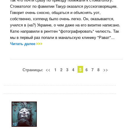
Стоматолог по фамилии Такур оказался русскоговорящим.
Говорит очень сносно, общаться и объяснять уот,
собственно, хэппенд было очень легко. Он, оказывается,
учился в (на?) Украине, о чем даже на его визитке написано.
Катю направили в рентген "фотографировать" челюсть. Так
мы в первый раз попали в манальскую клинику "Рават"...
Читать далее
5
Страницы:
<<
1
2
3
4
6
7
8
>>