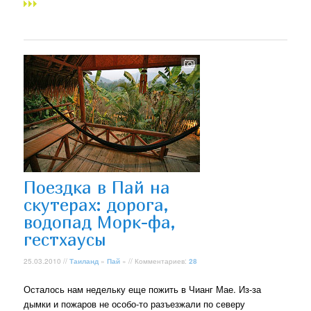
Поездка в Пай на
скутерах: дорога,
водопад Морк-фа,
гестхаусы
25.03.2010 //
Таиланд
»
Пай
» // Комментариев:
28
Осталось нам недельку еще пожить в Чианг Мае. Из-за
дымки и пожаров не особо-то разъезжали по северу