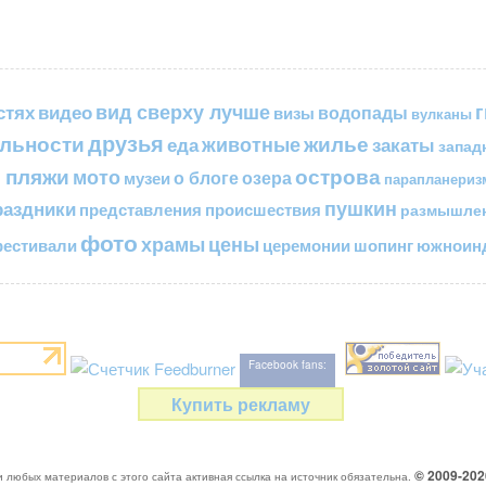
вид сверху лучше
стях
видео
водопады
визы
вулканы
друзья
льности
жилье
еда
животные
закаты
запад
 пляжи
острова
мото
о блоге
озера
музеи
парапланериз
пушкин
раздники
представления
происшествия
размышле
фото
цены
храмы
естивали
церемонии
шопинг
южноинд
Facebook fans:
Купить рекламу
© 2009-20
 любых материалов с этого сайта активная ссылка на источник обязательна.