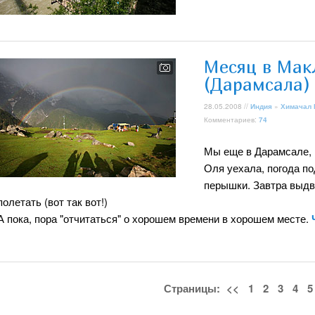
Месяц в Мак
(Дарамсала)
28.05.2008 //
Индия
»
Химачал
Комментариев:
74
Мы еще в Дарамсале, в
Оля уехала, погода п
перышки. Завтра выдви
полетать (вот так вот!)
А пока, пора "отчитаться" о хорошем времени в хорошем месте.
Страницы:
<<
1
2
3
4
5