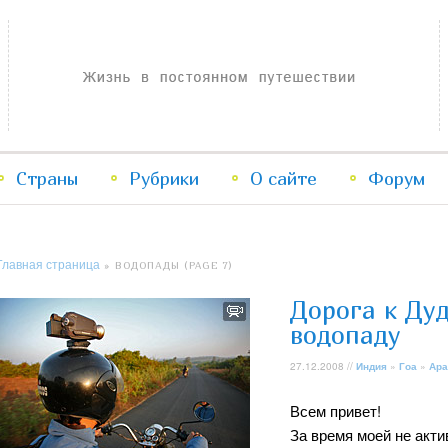
Жизнь в постоянном путешествии
Страны
Рубрики
Перейти
Перейти
О сайте
Форум
к
к
Главная страница
» ВОДОПАДЫ (PAGE 7)
основному
дополнительному
Дорога к Ду
содержимому
содержимому
водопаду
27.12.2008 //
Индия
»
Гоа
»
Ара
Всем привет!
За время моей не акт