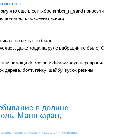
 новоселье
.
тому что еще в сентябре amber_n_sand привезли
ую подошел к освоению нового
кла, но не тут то было...
слась, даже когда на руле вибраций не было) С
 при помощи dr_renton и dubrovskaya переправил
 дерева, болт, гайку, шайбу, кусок резины,
ебывание в долине
соль, Маникаран,
 Прадеш
»
Долина Парвати
»
Касоль
» +
Кхирганга
+