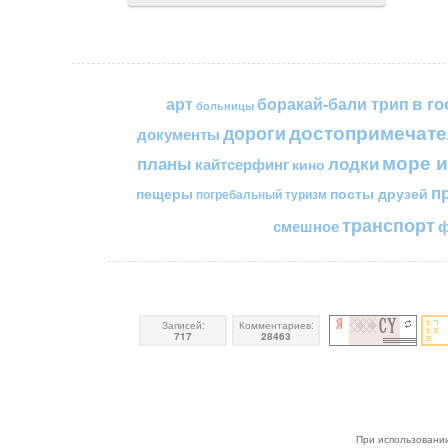
в го
арт
боракай-бали трип
больницы
достопримечате
дороги
документы
море и
планы
лодки
кайтсерфинг
кино
п
пещеры
посты друзей
погребальный туризм
транспорт
смешное
ф
Записей:
Комментариев:
717
28463
При использовании