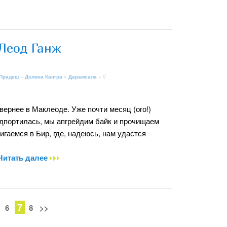
Леод Ганж
 Прадеш
»
Долина Кангра
»
Дарамсала
» //
ернее в Маклеоде. Уже почти месяц (ого!)
одпортилась, мы апгрейдим байк и прочищаем
гаемся в Бир, где, надеюсь, нам удастся
Читать далее
7
6
8
>>