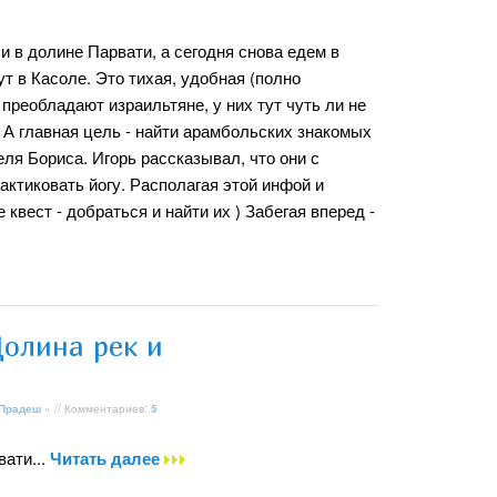
 в долине Парвати, а сегодня снова едем в
т в Касоле. Это тихая, удобная (полно
преобладают израильтяне, у них тут чуть ли не
А главная цель - найти арамбольских знакомых
еля Бориса. Игорь рассказывал, что они с
актиковать йогу. Располагая этой инфой и
квест - добраться и найти их ) Забегая вперед -
олина рек и
 Прадеш
» // Комментариев:
5
ати...
Читать далее