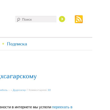
Поиск
Подписка
дхсагарскому
мболь
» +
Дудхсагар
// Комментариев:
22
ивности в интернете мы успели
переехать в