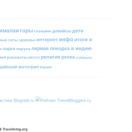
горы
гималаи
дети
госвами
девайсы
инфо
итоги и
интернет
ные гаты
здоровье
первая поездка в индию
парки
паруса
м
религия
репка
ния
рассветы
регата
слайдшоу
ийский мототрип
языки
26
Traveliving
.org