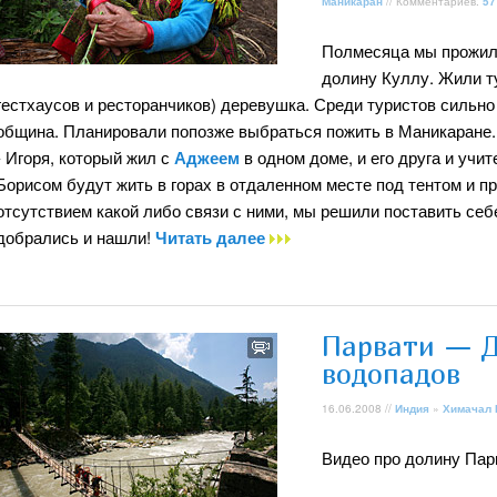
Маникаран
// Комментариев:
57
Полмесяца мы прожили
долину Куллу. Жили ту
гестхаусов и ресторанчиков) деревушка. Среди туристов сильно 
община. Планировали попозже выбраться пожить в Маникаране. 
- Игоря, который жил с
Аджеем
в одном доме, и его друга и учит
Борисом будут жить в горах в отдаленном месте под тентом и пр
отсутствием какой либо связи с ними, мы решили поставить себе 
добрались и нашли!
Читать далее
Парвати — Д
водопадов
16.06.2008 //
Индия
»
Химачал
Видео про долину Парв