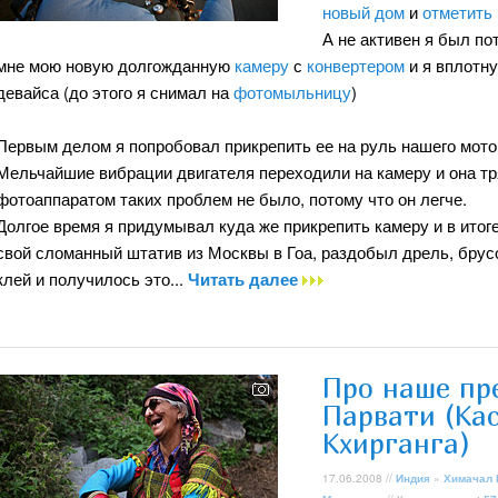
новый дом
и
отметить
А не активен я был по
мне мою новую долгожданную
камеру
с
конвертером
и я вплотн
девайса (до этого я снимал на
фотомыльницу
)
Первым делом я попробовал прикрепить ее на руль нашего мотоци
Мельчайшие вибрации двигателя переходили на камеру и она тря
фотоаппаратом таких проблем не было, потому что он легче.
Долгое время я придумывал куда же прикрепить камеру и в итоге
свой сломанный штатив из Москвы в Гоа, раздобыл дрель, брусок
клей и получилось это...
Читать далее
Про наше пр
Парвати (Ка
Кхирганга)
17.06.2008 //
Индия
»
Химачал