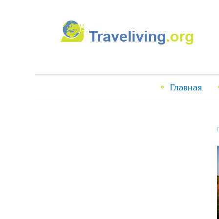
Traveliving
Главное
Главная
меню