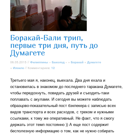
Боракай-Бали трип,
первые три дня, путь до
Думагете
06.05.2015 //
Филиппины
»
Баколод
» +
Боракай
+
Думагете
+
Илоило
// Комментариев:
12
Третьего мая я, наконец, выехала. Два дня ехала и
остановилась в знакомом до последнего таракана Думагете,
чтобы передохнуть, повидать друзей и съездить-таки
поплавать с акулами. И сегодня вы можете наблюдать
образцово-показательный пост бэкпекера с записью всех
видов транспорта и всех расходов, с треком и нужными
ссылками, к тому же оперативный. Не факт, что я смогу
держать этот темп постоянно )) А еще пост содержит
бесполезную информацию о том, как не нужно собирать