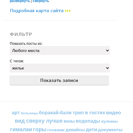
развернуть
|
свернуть
Подробная карта сайта
ФИЛЬТР
Показать посты из:
С тегом:
в гостях
видео
арт
боракай-бали трип
больницы
вид сверху лучше
водопады
визы
вулканы
горы
гималаи
дети
документы
госвами
девайсы