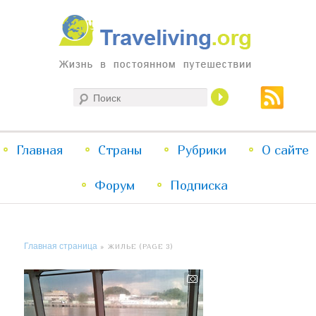
Жизнь в постоянном путешествии
Поиск
Traveliving
Главное
Главная
Страны
Перейти
Перейти
Рубрики
О сайте
меню
Форум
к
к
Подписка
основному
дополнительному
Главная страница
» ЖИЛЬЕ (PAGE 3)
содержимому
содержимому