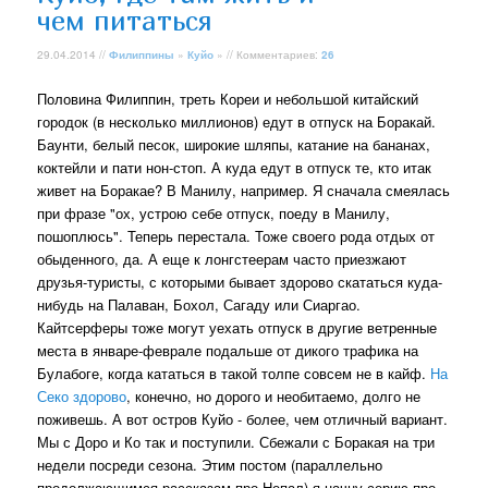
чем питаться
29.04.2014 //
Филиппины
»
Куйо
» // Комментариев:
26
Половина Филиппин, треть Кореи и небольшой китайский
городок (в несколько миллионов) едут в отпуск на Боракай.
Баунти, белый песок, широкие шляпы, катание на бананах,
коктейли и пати нон-стоп. А куда едут в отпуск те, кто итак
живет на Боракае? В Манилу, например. Я сначала смеялась
при фразе "ох, устрою себе отпуск, поеду в Манилу,
пошоплюсь". Теперь перестала. Тоже своего рода отдых от
обыденного, да. А еще к лонгстеерам часто приезжают
друзья-туристы, с которыми бывает здорово скататься куда-
нибудь на Палаван, Бохол, Сагаду или Сиаргао.
Кайтсерферы тоже могут уехать отпуск в другие ветренные
места в январе-феврале подальше от дикого трафика на
Булабоге, когда кататься в такой толпе совсем не в кайф.
На
Секо здорово
, конечно, но дорого и необитаемо, долго не
поживешь. А вот остров Куйо - более, чем отличный вариант.
Мы с Доро и Ко так и поступили. Сбежали с Боракая на три
недели посреди сезона. Этим постом (параллельно
продолжающимся рассказам про Непал) я начну серию про