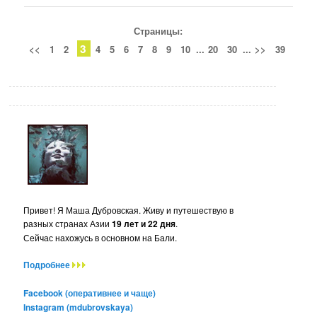
Страницы:
3
<<
1
2
4
5
6
7
8
9
10
...
20
30
...
>>
39
Привет! Я Маша Дубровская. Живу и путешествую в
разных странах Азии
19 лет и 22 дня
.
Сейчас нахожусь в основном на Бали.
Подробнее
Facebook (оперативнее и чаще)
Instagram (mdubrovskaya)