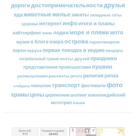
друзья
достопримечательности
дороги
жилье
еда
животные
закаты
западные гаты
инфо
итоги и планы
интернет
здоровье
море и пляжи
мото
лодки
кайтсерфинг
кино
острова
о блоге
озера
музеи
парапланеризм
первая поездка в индию
парки
пещеры
паруса
праздники
посты друзей
погребальный туризм
пушкин
представления
происшествия
религия
репка
размышления
рассветы
регата
фото
транспорт
смешное
фестивали
слайдшоу
цены
храмы
церемонии
шопинг
южноиндийский
мототрип
языки
Записей:
Комментариев:
717
28463