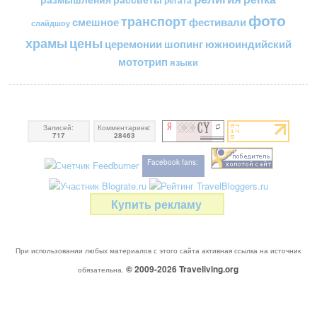
регата
фото
транспорт
смешное
фестивали
слайдшоу
цены
храмы
церемонии
шопинг
южноиндийский
мототрип
языки
Записей:
Комментариев:
717
28463
Facebook fans:
Купить рекламу
При использовании любых материалов с этого сайта активная ссылка на источник
© 2009-2026
Traveliving
.org
обязательна.