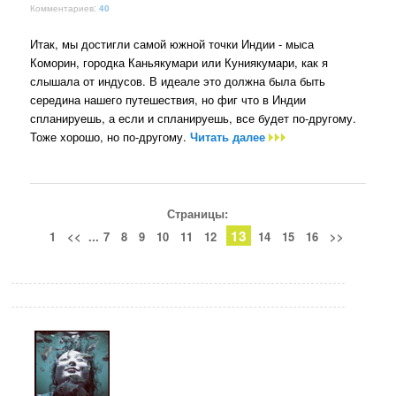
Комментариев:
40
Итак, мы достигли самой южной точки Индии - мыса
Коморин, городка Каньякумари или Куниякумари, как я
слышала от индусов. В идеале это должна была быть
середина нашего путешествия, но фиг что в Индии
спланируешь, а если и спланируешь, все будет по-другому.
Тоже хорошо, но по-другому.
Читать далее
Страницы:
13
1
<<
...
7
8
9
10
11
12
14
15
16
>>