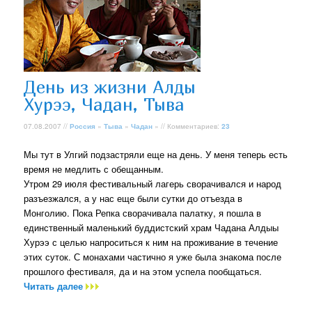
День из жизни Алды
Хурээ, Чадан, Тыва
07.08.2007 //
Россия
»
Тыва
»
Чадан
» // Комментариев:
23
Мы тут в Улгий подзастряли еще на день. У меня теперь есть
время не медлить с обещанным.
Утром 29 июля фестивальный лагерь сворачивался и народ
разъезжался, а у нас еще были сутки до отъезда в
Монголию. Пока Репка сворачивала палатку, я пошла в
единственный маленький буддистский храм Чадана Алдыы
Хурээ с целью напроситься к ним на проживание в течение
этих суток. С монахами частично я уже была знакома после
прошлого фестиваля, да и на этом успела пообщаться.
Читать далее