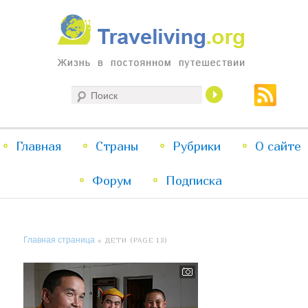
Жизнь в постоянном путешествии
Поиск
Traveliving
Главное
Главная
Страны
Перейти
Перейти
Рубрики
О сайте
меню
Форум
к
к
Подписка
основному
дополнительному
Главная страница
» ДЕТИ (PAGE 13)
содержимому
содержимому