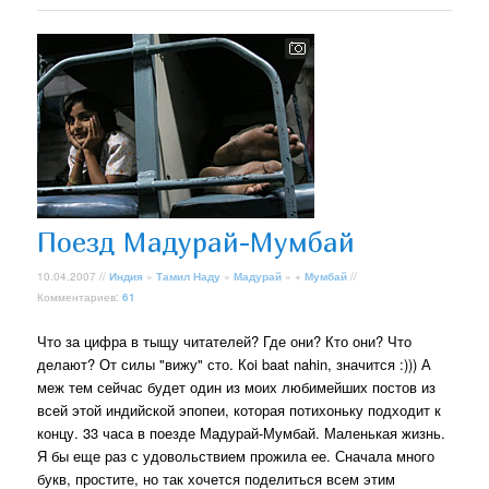
Поезд Мадурай-Мумбай
10.04.2007 //
Индия
»
Тамил Наду
»
Мадурай
» +
Мумбай
//
Комментариев:
61
Что за цифра в тыщу читателей? Где они? Кто они? Что
делают? От силы "вижу" сто. Кoi baat nahin, значится :))) А
меж тем сейчас будет один из моих любимейших постов из
всей этой индийской эпопеи, которая потихоньку подходит к
концу. 33 часа в поезде Мадурай-Мумбай. Маленькая жизнь.
Я бы еще раз с удовольствием прожила ее. Сначала много
букв, простите, но так хочется поделиться всем этим