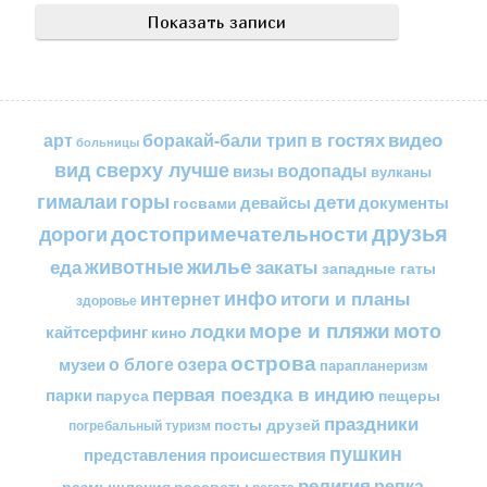
в гостях
видео
арт
боракай-бали трип
больницы
вид сверху лучше
водопады
визы
вулканы
горы
гималаи
дети
документы
госвами
девайсы
друзья
достопримечательности
дороги
жилье
еда
животные
закаты
западные гаты
инфо
итоги и планы
интернет
здоровье
море и пляжи
мото
лодки
кайтсерфинг
кино
острова
о блоге
озера
музеи
парапланеризм
первая поездка в индию
парки
пещеры
паруса
праздники
посты друзей
погребальный туризм
пушкин
представления
происшествия
религия
репка
размышления
рассветы