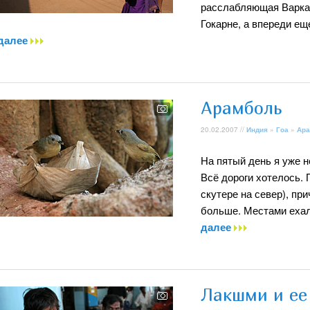
расслабляющая Варкал
Гокарне, а впереди ещ
далее
Арамболь
20.02.2007 //
Индия
»
Гоа
»
Ара
На пятый день я уже н
Всё дороги хотелось. 
скутере на север), пр
больше. Местами ехал
далее
Лакшми и ее