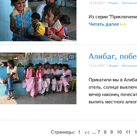
13.02.2007 //
Индия
»
Махараш
Из серии "Приключения
Читать далее
Алибаг, побе
12.02.2007 //
Индия
»
Махараш
Прикатили мы в Алибаг
отель, солнце выключи
вечер наконец почесат
выпить местного алког
Страницы:
1
<<
...
7
8
9
10
11
1