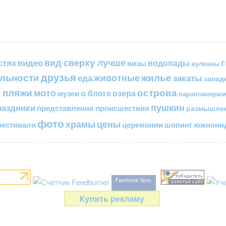
вид сверху лучше
стях
видео
водопады
визы
вулканы
друзья
льности
жилье
еда
животные
закаты
запад
 пляжи
острова
мото
о блоге
озера
музеи
парапланериз
пушкин
раздники
представления
происшествия
размышле
фото
цены
храмы
естивали
церемонии
шопинг
южноинд
Facebook fans:
Купить рекламу