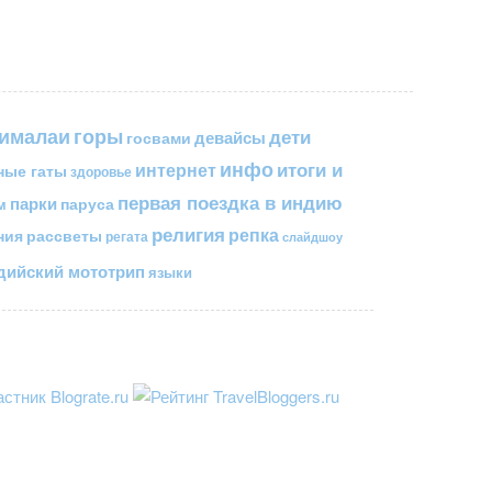
горы
гималаи
дети
госвами
девайсы
инфо
итоги и
интернет
ные гаты
здоровье
первая поездка в индию
парки
паруса
м
религия
репка
ния
рассветы
регата
слайдшоу
ийский мототрип
языки