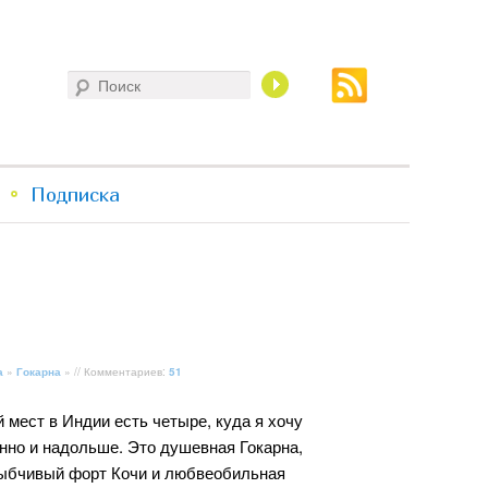
Поиск
Подписка
а
»
Гокарна
» // Комментариев:
51
мест в Индии есть четыре, куда я хочу
нно и надольше. Это душевная Гокарна,
ыбчивый форт Кочи и любвеобильная