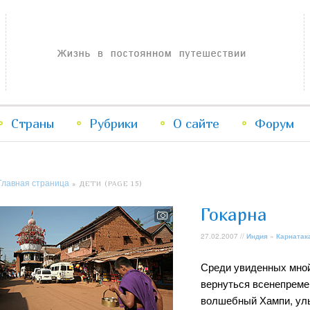
Жизнь в постоянном путешествии
Страны
Рубрики
Перейти
Перейти
О сайте
Форум
к
к
Главная страница
» ДЕТИ (PAGE 15)
основному
дополнительному
Гокарна
содержимому
содержимому
27.02.2007 //
Индия
»
Карнатак
Среди увиденных мной 
вернуться всенепреме
волшебный Хампи, ул