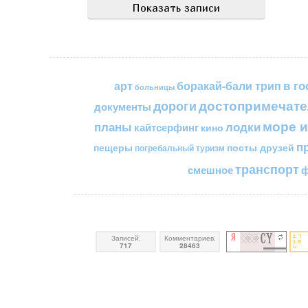
в го
арт
боракай-бали трип
больницы
достопримечате
дороги
документы
море и
планы
лодки
кайтсерфинг
кино
п
пещеры
посты друзей
погребальный туризм
транспорт
смешное
ф
Записей:
Комментариев:
717
28463