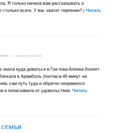
а. Я только начала вам рассказывать о
е столько всего. У вас хватит терпения? )
Читать
мболь
» // Комментариев:
32
е знала куда деваться в Гоа пока Аленка болеет.
Поехала в Арамболь (полчаса-40 минут на
ичем, сам путь туда и обратно понравился
а и попискивала от удовольствия.
Читать
 семья