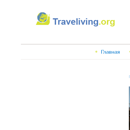
Traveliving
Главное
Главная
меню