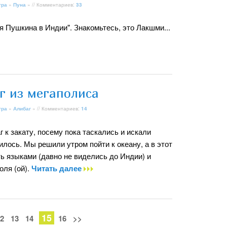
тра
»
Пуна
» // Комментариев:
33
 Пушкина в Индии". Знакомьтесь, это Лакшми...
г из мегаполиса
тра
»
Алибаг
» // Комментариев:
14
 к закату, посему пока таскались и искали
лось. Мы решили утром пойти к океану, а в этот
ь языками (давно не виделись до Индии) и
оля (ой).
Читать далее
15
2
13
14
16
>>