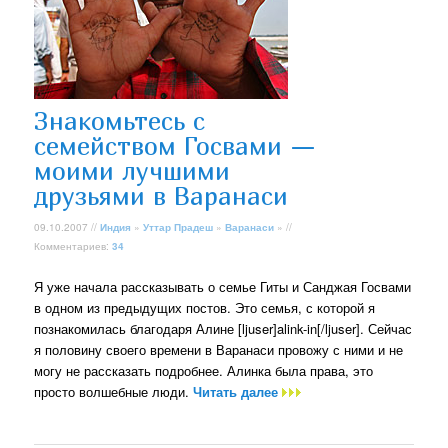
Знакомьтесь с
семейством Госвами —
моими лучшими
друзьями в Варанаси
09.10.2007 //
Индия
»
Уттар Прадеш
»
Варанаси
» //
Комментариев:
34
Я уже начала рассказывать о семье Гиты и Санджая Госвами
в одном из предыдущих постов. Это семья, с которой я
познакомилась благодаря Алине [ljuser]alink-in[/ljuser]. Сейчас
я половину своего времени в Варанаси провожу с ними и не
могу не рассказать подробнее. Алинка была права, это
просто волшебные люди.
Читать далее