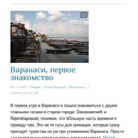
Варанаси, первое
знакомство
02.10.2007 //
Индия
»
Уттар Прадеш
»
Варанаси
» //
Комментариев:
27
В первое утро в Варанаси я пошла знакомиться с двумя
главными гатами в старом городе: Dasaswamedh и
Rajendraprasad, понимая, что бОльшую часть времени я
проведу там. Это не те гаты для кремации, которые сразу
приходят туристам на ум при упоминании Варанаси. Просто
это место ощущается центром, сердцем города.
Читать