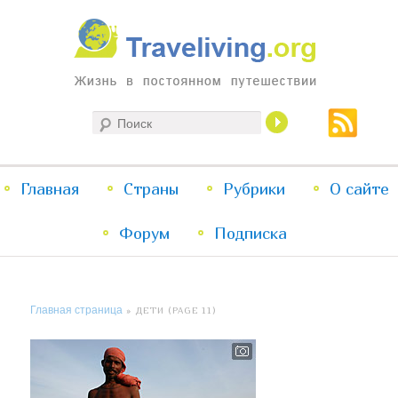
Жизнь в постоянном путешествии
Поиск
Traveliving
Главное
Главная
Страны
Перейти
Перейти
Рубрики
О сайте
меню
Форум
к
к
Подписка
основному
дополнительному
Главная страница
» ДЕТИ (PAGE 11)
содержимому
содержимому