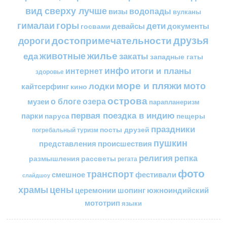
вид сверху лучше
водопады
визы
вулканы
горы
гималаи
дети
документы
госвами
девайсы
друзья
достопримечательности
дороги
жилье
еда
животные
закаты
западные гаты
инфо
итоги и планы
интернет
здоровье
море и пляжи
мото
лодки
кайтсерфинг
кино
острова
о блоге
озера
музеи
парапланеризм
первая поездка в индию
парки
пещеры
паруса
праздники
посты друзей
погребальный туризм
пушкин
представления
происшествия
религия
репка
размышления
рассветы
регата
фото
транспорт
смешное
фестивали
слайдшоу
цены
храмы
церемонии
шопинг
южноиндийский
мототрип
языки