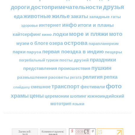
друзья
достопримечательности
дороги
жилье
еда
животные
закаты
западные гаты
инфо
итоги и планы
интернет
здоровье
море и пляжи
мото
лодки
кайтсерфинг
кино
острова
о блоге
озера
музеи
парапланеризм
первая поездка в индию
парки
пещеры
паруса
праздники
посты друзей
погребальный туризм
пушкин
представления
происшествия
религия
репка
размышления
рассветы
регата
фото
транспорт
смешное
фестивали
слайдшоу
цены
храмы
церемонии
шопинг
южноиндийский
мототрип
языки
Записей:
Комментариев:
717
28463