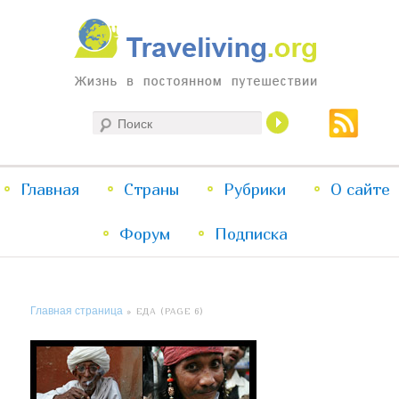
Жизнь в постоянном путешествии
Поиск
Traveliving
Главное
Главная
Страны
Перейти
Перейти
Рубрики
О сайте
меню
Форум
к
к
Подписка
основному
дополнительному
Главная страница
» ЕДА (PAGE 6)
содержимому
содержимому