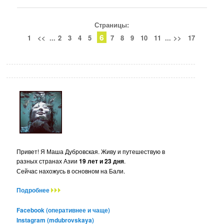
Страницы:
6
1
<<
...
2
3
4
5
7
8
9
10
11
...
>>
17
Привет! Я Маша Дубровская. Живу и путешествую в
разных странах Азии
19 лет и 23 дня
.
Сейчас нахожусь в основном на Бали.
Подробнее
Facebook (оперативнее и чаще)
Instagram (mdubrovskaya)