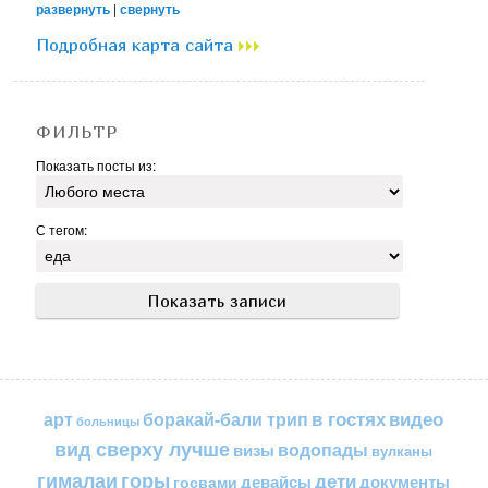
развернуть
|
свернуть
Подробная карта сайта
ФИЛЬТР
Показать посты из:
С тегом:
в гостях
видео
арт
боракай-бали трип
больницы
вид сверху лучше
водопады
визы
вулканы
горы
гималаи
дети
документы
госвами
девайсы