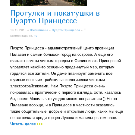
Прогулки и покатушки в
Пуэрто Принцессе
14.12.2010 //
Филиппины
»
Пуэрто Принцесса
» //
Комментариев:
40
Пуэрто Принцесса - административный центр провинции
Палаван и самый большой город на острове. А еще его
считают самым чистым городом в Филиппинах. Принцессой
управляет какой-то особенно продвинутый мэр, которым
гордятся все жители. Он даже планирует заменить все
шумные вонючие трайскилы экологически чистыми
электротрайсиклами. Нам Пуэрто Принцесса очень
понравилась практически с первого взгляда, хотя, казалось
бы, после Манилы что угодно может понравиться )) Но на
Палаване вообще, и в Принцессе в частности оказались
такие общительные, добрые и открытые люди, каких мы еще
не встречали среди горцев Лузона и манильцев тем паче.
Читать далее