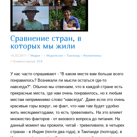
Сравнение стран, в
которых мы жили
16.02.2011 //
Индия
» +
Индонезия
+
Таиланд
+
Филиппины
// Комментариев:
213
У нас часто спрашивают - "В каком месте вам больше всего
понравилось? Возникали ли мысли остаться где-то
навсегда?". Обычно мы отвечаем, что в каждой стране есть
прекрасные места, где нам очень понравилось, но к любым
местам неприменимо слово "навсегда". Даже если это очень
красивые горы вокруг, не факт, что нам там будет удобно
жить месяцами/годами, то есть тревеливить. На это влияет
множество факторов - от визового вопроса до питания. На
данный момент мы прожили, читай - тревеливили, в четырех
странах - в Индии (почти два года), в Таиланде (полгода), в