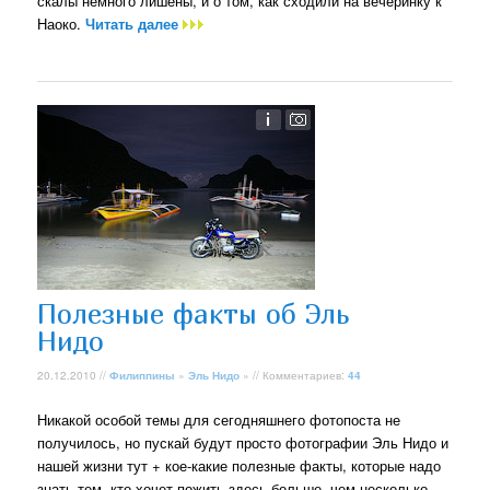
скалы немного лишены, и о том, как сходили на вечеринку к
Наоко.
Читать далее
Полезные факты об Эль
Нидо
20.12.2010 //
Филиппины
»
Эль Нидо
» // Комментариев:
44
Никакой особой темы для сегодняшнего фотопоста не
получилось, но пускай будут просто фотографии Эль Нидо и
нашей жизни тут + кое-какие полезные факты, которые надо
знать тем, кто хочет пожить здесь больше, чем несколько