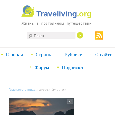
Жизнь в постоянном путешествии
Поиск
Traveliving
Главное
Главная
Страны
Перейти
Перейти
Рубрики
О сайте
меню
Форум
к
к
Подписка
основному
дополнительному
Главная страница
» ДРУЗЬЯ (PAGE 26)
содержимому
содержимому