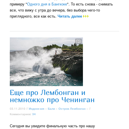
примеру "
Одного дня в Бангкоке
". То есть снова - снимать
все, что вижу с утра до вечера, без выбора чего-то
приглядного, все как есть.
Читать далее
Еще про Лембонган и
немножко про Ченинган
03.11.2010 //
Индонезия
»
Бали
»
Остров Лембонган
» //
Комментариев:
34
Сегодня вы увидите финальную часть про нашу