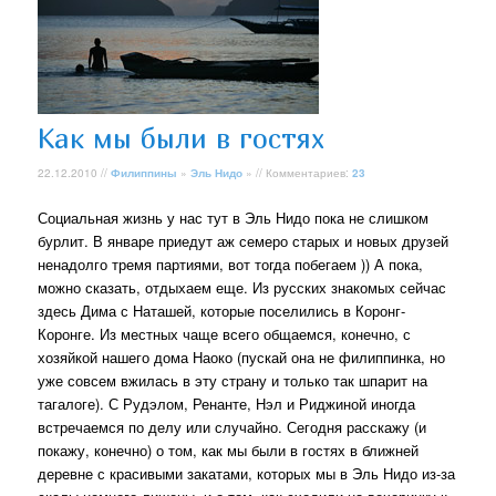
Как мы были в гостях
22.12.2010 //
Филиппины
»
Эль Нидо
» // Комментариев:
23
Социальная жизнь у нас тут в Эль Нидо пока не слишком
бурлит. В январе приедут аж семеро старых и новых друзей
ненадолго тремя партиями, вот тогда побегаем )) А пока,
можно сказать, отдыхаем еще. Из русских знакомых сейчас
здесь Дима с Наташей, которые поселились в Коронг-
Коронге. Из местных чаще всего общаемся, конечно, с
хозяйкой нашего дома Наоко (пускай она не филиппинка, но
уже совсем вжилась в эту страну и только так шпарит на
тагалоге). С Рудэлом, Ренанте, Нэл и Риджиной иногда
встречаемся по делу или случайно. Сегодня расскажу (и
покажу, конечно) о том, как мы были в гостях в ближней
деревне с красивыми закатами, которых мы в Эль Нидо из-за