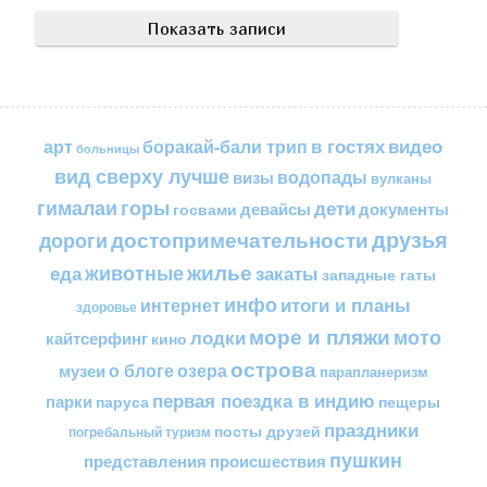
в гостях
видео
арт
боракай-бали трип
больницы
вид сверху лучше
водопады
визы
вулканы
горы
гималаи
дети
документы
госвами
девайсы
друзья
достопримечательности
дороги
жилье
еда
животные
закаты
западные гаты
инфо
итоги и планы
интернет
здоровье
море и пляжи
мото
лодки
кайтсерфинг
кино
острова
о блоге
озера
музеи
парапланеризм
первая поездка в индию
парки
пещеры
паруса
праздники
посты друзей
погребальный туризм
пушкин
представления
происшествия