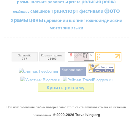
религия
репка
размышления
рассветы
регата
фото
транспорт
смешное
фестивали
слайдшоу
цены
храмы
церемонии
шопинг
южноиндийский
мототрип
языки
Записей:
Комментариев:
717
28463
Facebook fans:
Купить рекламу
При использовании любых материалов с этого сайта активная ссылка на источник
© 2009-2026
Traveliving
.org
обязательна.