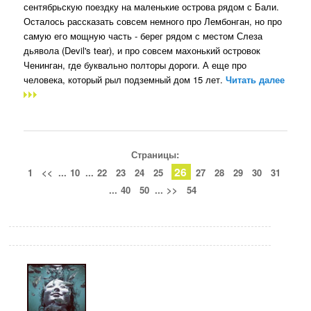
сентябрьскую поездку на маленькие острова рядом с Бали.
Осталось рассказать совсем немного про Лембонган, но про
самую его мощную часть - берег рядом с местом Слеза
дьявола (Devil's tear), и про совсем махонький островок
Ченинган, где буквально полторы дороги. А еще про
человека, который рыл подземный дом 15 лет.
Читать далее
Страницы:
26
1
<<
...
10
...
22
23
24
25
27
28
29
30
31
...
40
50
...
>>
54