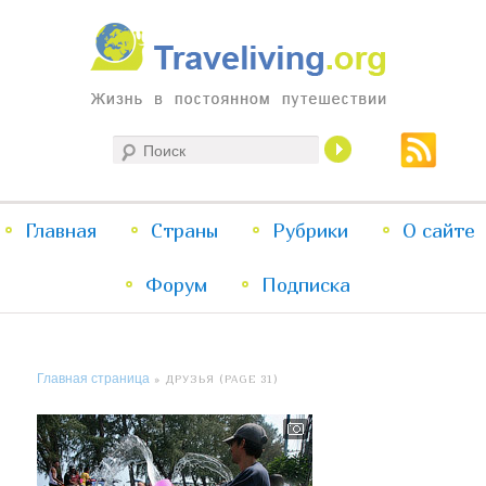
Жизнь в постоянном путешествии
Поиск
Traveliving
Главное
Главная
Страны
Перейти
Перейти
Рубрики
О сайте
меню
Форум
к
к
Подписка
основному
дополнительному
Главная страница
» ДРУЗЬЯ (PAGE 31)
содержимому
содержимому