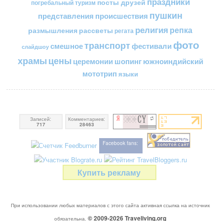
праздники
посты друзей
погребальный туризм
пушкин
представления
происшествия
религия
репка
размышления
рассветы
регата
фото
транспорт
смешное
фестивали
слайдшоу
цены
храмы
церемонии
шопинг
южноиндийский
мототрип
языки
Записей:
Комментариев:
717
28463
Facebook fans:
Купить рекламу
При использовании любых материалов с этого сайта активная ссылка на источник
© 2009-2026
Traveliving
.org
обязательна.