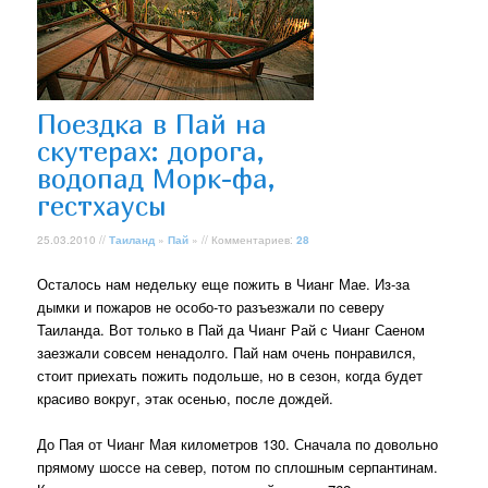
Поездка в Пай на
скутерах: дорога,
водопад Морк-фа,
гестхаусы
25.03.2010 //
Таиланд
»
Пай
» // Комментариев:
28
Осталось нам недельку еще пожить в Чианг Мае. Из-за
дымки и пожаров не особо-то разъезжали по северу
Таиланда. Вот только в Пай да Чианг Рай с Чианг Саеном
заезжали совсем ненадолго. Пай нам очень понравился,
стоит приехать пожить подольше, но в сезон, когда будет
красиво вокруг, этак осенью, после дождей.
До Пая от Чианг Мая километров 130. Сначала по довольно
прямому шоссе на север, потом по сплошным серпантинам.