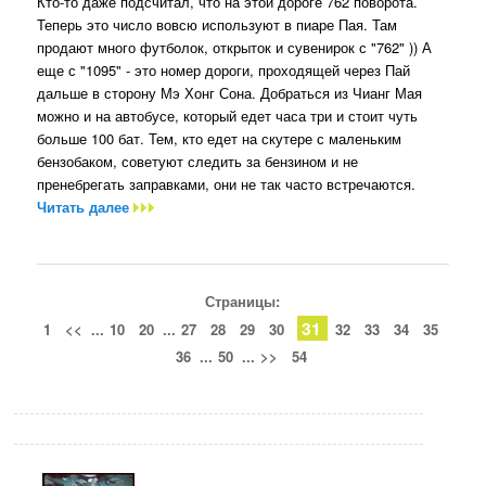
Кто-то даже подсчитал, что на этой дороге 762 поворота.
Теперь это число вовсю используют в пиаре Пая. Там
продают много футболок, открыток и сувенирок с "762" )) А
еще с "1095" - это номер дороги, проходящей через Пай
дальше в сторону Мэ Хонг Сона. Добраться из Чианг Мая
можно и на автобусе, который едет часа три и стоит чуть
больше 100 бат. Тем, кто едет на скутере с маленьким
бензобаком, советуют следить за бензином и не
пренебрегать заправками, они не так часто встречаются.
Читать далее
Страницы:
31
1
<<
...
10
20
...
27
28
29
30
32
33
34
35
36
...
50
...
>>
54