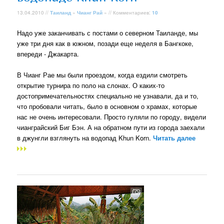
13.04.2010 //
Таиланд
»
Чианг Рай
» // Комментариев:
10
Надо уже заканчивать с постами о северном Таиланде, мы
уже три дня как в южном, позади еще неделя в Бангкоке,
впереди - Джакарта.
В Чианг Рае мы были проездом, когда ездили смотреть
открытие турнира по поло на слонах. О каких-то
достопримечательностях специально не узнавали, да и то,
что пробовали читать, было в основном о храмах, которые
нас не очень интересовали. Просто гуляли по городу, видели
чианграйский Биг Бэн. А на обратном пути из города заехали
в джунгли взглянуть на водопад Khun Korn.
Читать далее