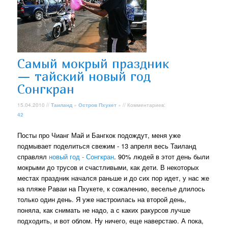
Самый мокрый праздник
— тайский новый год
Сонгкран
15.04.2010 //
Таиланд
»
Остров Пхукет
» // Комментариев:
42
Посты про Чианг Май и Бангкок подождут, меня уже
подмывает поделиться свежим - 13 апреля весь Таиланд
справлял
новый год - Сонгкран
. 90% людей в этот день были
мокрыми до трусов и счастливыми, как дети. В некоторых
местах праздник начался раньше и до сих пор идет, у нас же
на пляже Раваи на Пхукете, к сожалению, веселье длилось
только один день. Я уже настроилась на второй день,
поняла, как снимать не надо, а с каких ракурсов лучше
подходить, и вот облом. Ну ничего, еще наверстаю. А пока,