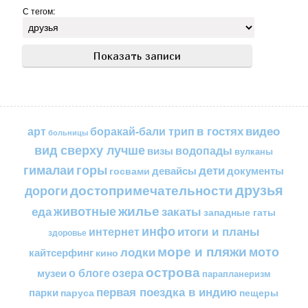
С тегом:
в гостях
видео
арт
боракай-бали трип
больницы
вид сверху лучше
водопады
визы
вулканы
горы
гималаи
дети
документы
госвами
девайсы
друзья
достопримечательности
дороги
жилье
еда
животные
закаты
западные гаты
инфо
итоги и планы
интернет
здоровье
море и пляжи
мото
лодки
кайтсерфинг
кино
острова
о блоге
озера
музеи
парапланеризм
первая поездка в индию
парки
пещеры
паруса