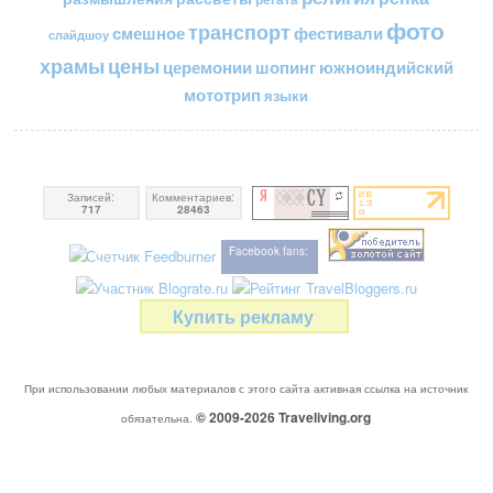
фото
транспорт
смешное
фестивали
слайдшоу
цены
храмы
церемонии
шопинг
южноиндийский
мототрип
языки
Записей:
Комментариев:
717
28463
Facebook fans:
Купить рекламу
При использовании любых материалов с этого сайта активная ссылка на источник
© 2009-2026
Traveliving
.org
обязательна.