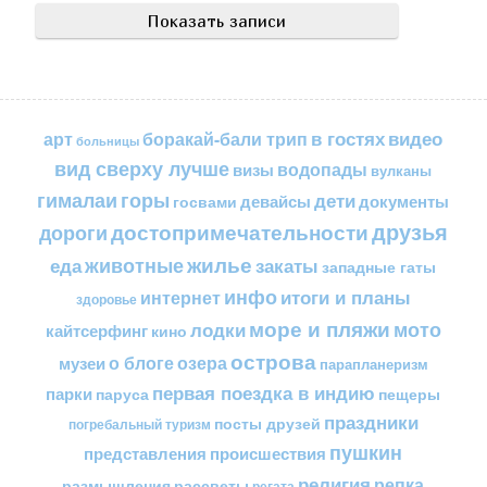
в гостях
видео
арт
боракай-бали трип
больницы
вид сверху лучше
водопады
визы
вулканы
горы
гималаи
дети
документы
госвами
девайсы
друзья
достопримечательности
дороги
жилье
еда
животные
закаты
западные гаты
инфо
итоги и планы
интернет
здоровье
море и пляжи
мото
лодки
кайтсерфинг
кино
острова
о блоге
озера
музеи
парапланеризм
первая поездка в индию
парки
пещеры
паруса
праздники
посты друзей
погребальный туризм
пушкин
представления
происшествия
религия
репка
размышления
рассветы
регата