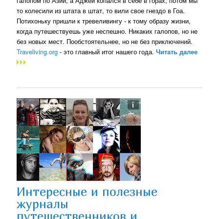
галопом по Азии, а Аджей копался в себе в горах, потом мы
то колесили из штата в штат, то вили свое гнездо в Гоа.
Потихоньку пришли к тревеливингу - к тому образу жизни,
когда путешествуешь уже неспешно. Никаких галопов, но не
без новых мест. Пообстоятельнее, но не без приключений.
Traveliving.org
- это главный итог нашего года.
Читать далее
Интересные и полезные
журналы
путешественников и