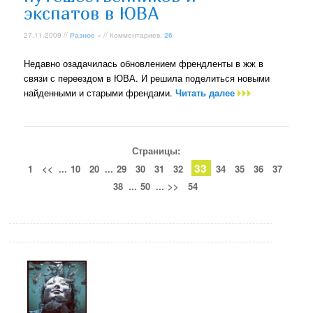
экспатов в ЮВА
27.11.2009 //
Разное
» // Комментариев:
26
Недавно озадачилась обновлением френдленты в жж в
связи с переездом в ЮВА. И решила поделиться новыми
найденными и старыми френдами.
Читать далее
Страницы:
33
1
<<
...
10
20
...
29
30
31
32
34
35
36
37
38
...
50
...
>>
54