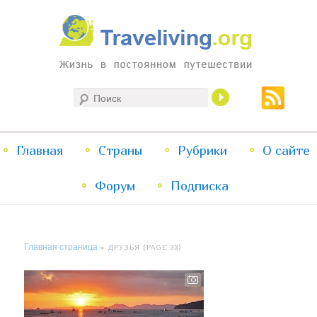
Жизнь в постоянном путешествии
Поиск
Traveliving
Главное
Главная
Страны
Перейти
Перейти
Рубрики
О сайте
меню
Форум
к
к
Подписка
основному
дополнительному
Главная страница
» ДРУЗЬЯ (PAGE 33)
содержимому
содержимому