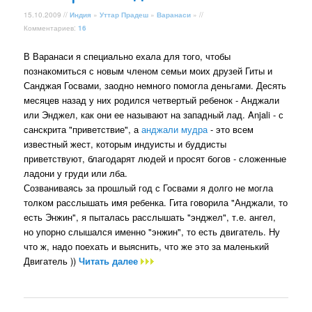
15.10.2009 //
Индия
»
Уттар Прадеш
»
Варанаси
» //
Комментариев:
16
В Варанаси я специально ехала для того, чтобы
познакомиться с новым членом семьи моих друзей Гиты и
Санджая Госвами, заодно немного помогла деньгами. Десять
месяцев назад у них родился четвертый ребенок - Анджали
или Энджел, как они ее называют на западный лад. Anjali - с
санскрита "приветствие", а
анджали мудра
- это всем
известный жест, которым индуисты и буддисты
приветствуют, благодарят людей и просят богов - сложенные
ладони у груди или лба.
Созваниваясь за прошлый год с Госвами я долго не могла
толком расслышать имя ребенка. Гита говорила "Анджали, то
есть Энжин", я пыталась расслышать "энджел", т.е. ангел,
но упорно слышался именно "энжин", то есть двигатель. Ну
что ж, надо поехать и выяснить, что же это за маленький
Двигатель ))
Читать далее