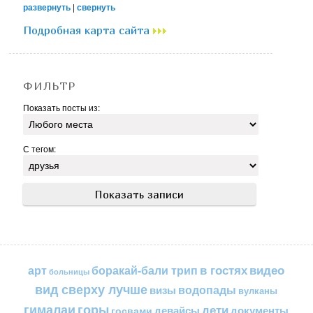
развернуть
|
свернуть
Подробная карта сайта
ФИЛЬТР
Показать посты из:
С тегом:
в гостях
видео
арт
боракай-бали трип
больницы
вид сверху лучше
водопады
визы
вулканы
горы
гималаи
дети
документы
госвами
девайсы