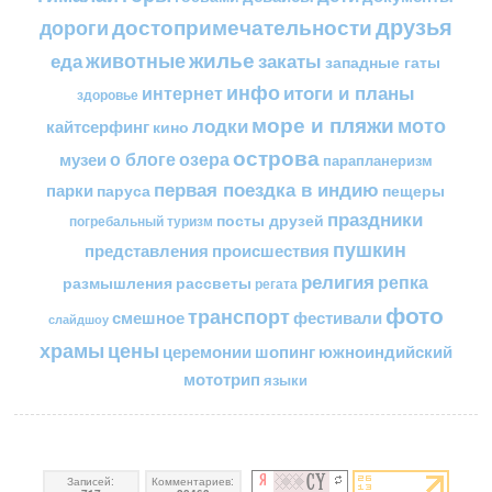
друзья
достопримечательности
дороги
жилье
еда
животные
закаты
западные гаты
инфо
итоги и планы
интернет
здоровье
море и пляжи
мото
лодки
кайтсерфинг
кино
острова
о блоге
озера
музеи
парапланеризм
первая поездка в индию
парки
пещеры
паруса
праздники
посты друзей
погребальный туризм
пушкин
представления
происшествия
религия
репка
размышления
рассветы
регата
фото
транспорт
смешное
фестивали
слайдшоу
цены
храмы
церемонии
шопинг
южноиндийский
мототрип
языки
Записей:
Комментариев: