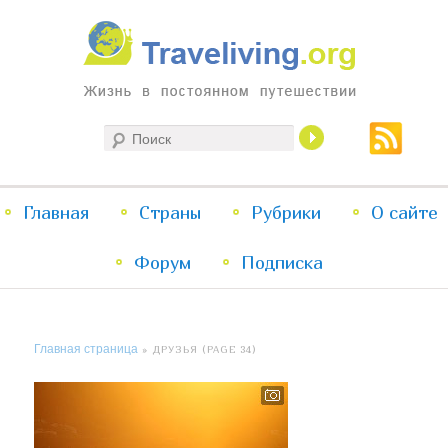
Жизнь в постоянном путешествии
Поиск
Traveliving
Главное
Главная
Страны
Перейти
Перейти
Рубрики
О сайте
меню
Форум
к
к
Подписка
основному
дополнительному
Главная страница
» ДРУЗЬЯ (PAGE 34)
содержимому
содержимому