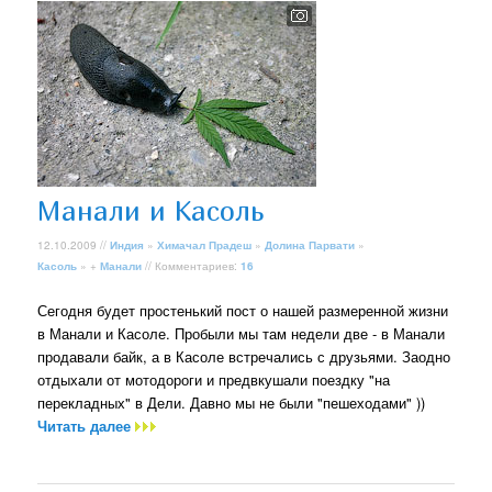
Манали и Касоль
12.10.2009 //
Индия
»
Химачал Прадеш
»
Долина Парвати
»
Касоль
» +
Манали
// Комментариев:
16
Сегодня будет простенький пост о нашей размеренной жизни
в Манали и Касоле. Пробыли мы там недели две - в Манали
продавали байк, а в Касоле встречались с друзьями. Заодно
отдыхали от мотодороги и предвкушали поездку "на
перекладных" в Дели. Давно мы не были "пешеходами" ))
Читать далее