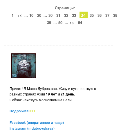
Страницы:
34
1
<<
...
10
20
...
30
31
32
33
35
36
37
38
39
...
50
...
>>
54
Привет! Я Маша Дубровская. Живу и путешествую в
разных странах Азии
19 лет и 21 день
.
Сейчас нахожусь в основном на Бали.
Подробнее
Facebook (оперативнее и чаще)
Instagram (mdubrovskaya)