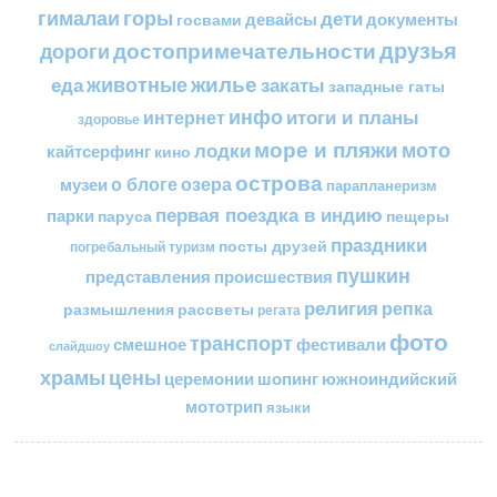
горы
гималаи
дети
документы
госвами
девайсы
друзья
достопримечательности
дороги
жилье
еда
животные
закаты
западные гаты
инфо
итоги и планы
интернет
здоровье
море и пляжи
мото
лодки
кайтсерфинг
кино
острова
о блоге
озера
музеи
парапланеризм
первая поездка в индию
парки
пещеры
паруса
праздники
посты друзей
погребальный туризм
пушкин
представления
происшествия
религия
репка
размышления
рассветы
регата
фото
транспорт
смешное
фестивали
слайдшоу
цены
храмы
церемонии
шопинг
южноиндийский
мототрип
языки