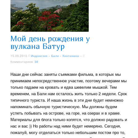
Мой день рождения у
вулкана Батур
15.09.2010 //
Индонезия
»
Бали
»
Кинтамани
» //
Комментариев:
38
Наши дни сейчас заняты съемками фильма, в которых мы
принимаем непосредственное участие, поэтому вечерами мы
только падаем на кровать и едва шевелим мышкой. Тем
временем, на Бали нам осталось жить только 2 недели. Срок
типичного туриста. И наша жизнь в эти дни будет немножко
напоминать обычную туристическую. Мы должны будем
успеть побывать на острове, на горе, на озерах и в храме.
Материалы для блога только копятся, что должно радовать и
нас и вас )) Но работы над ними будет немеряно. Сегодня,
пожалуй, могу отделаться только небольшим постом про то,