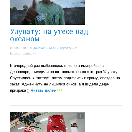
Улувату: на утесе над
океаном
03.09.2010 //
Индонезия
»
Бали
»
Улувату
» //
Комментариев:
44
В очередной раз выбравшись в июне в имигрейшн в
Денпасаре, съездили на юг, посмотрев на этот раз Улувату.
Спустились к "пляжу", потом поднялись к храму, опоздав на
закат. Аджей чуть не лишился очков, а я видела деда-
призрака ))
Читать далее