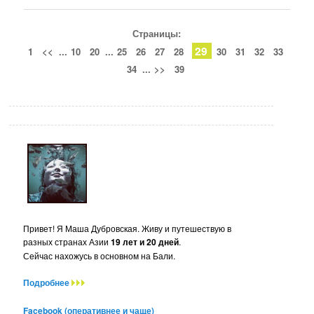
Страницы:
29
1
<<
...
10
20
...
25
26
27
28
30
31
32
33
34
...
>>
39
Привет! Я Маша Дубровская. Живу и путешествую в
разных странах Азии
19 лет и 20 дней
.
Сейчас нахожусь в основном на Бали.
Подробнее
Facebook (оперативнее и чаще)