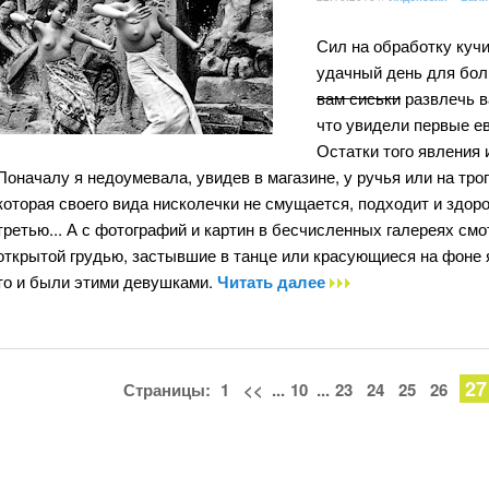
Сил на обработку кучи
удачный день для бол
вам сиськи
развлечь в
что увидели первые е
Остатки того явления 
Поначалу я недоумевала, увидев в магазине, у ручья или на тр
которая своего вида нисколечки не смущается, подходит и здор
третью... А с фотографий и картин в бесчисленных галереях с
открытой грудью, застывшие в танце или красующиеся на фоне я
то и были этими девушками.
Читать далее
27
Страницы:
1
<<
...
10
...
23
24
25
26