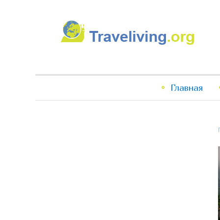
Traveliving
Главное
Главная
меню