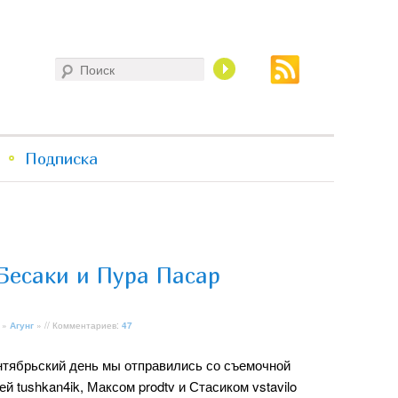
Поиск
Подписка
Бесаки и Пура Пасар
»
Агунг
» // Комментариев:
47
нтябрьский день мы отправились со съемочной
ей tushkan4ik, Максом prodtv и Стасиком vstavilo