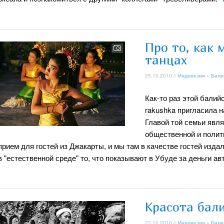
Про то, как 
танцах
25.10.2010 //
Индонезия
»
Бали
Как-то раз этой балий
rakushka пригласила на
Главой той семьи явл
общественной и полити
прием для гостей из Джакарты, и мы там в качестве гостей изда
в "естественной среде" то, что показывают в Убуде за деньги а
Красота бал
22.10.2010 //
Индонезия
»
Бали