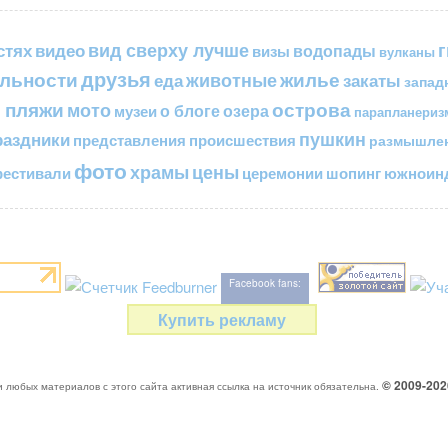
вид сверху лучше
стях
видео
водопады
визы
вулканы
друзья
льности
жилье
еда
животные
закаты
запад
 пляжи
острова
мото
о блоге
озера
музеи
парапланериз
пушкин
раздники
представления
происшествия
размышле
фото
цены
храмы
естивали
церемонии
шопинг
южноинд
Facebook fans:
Купить рекламу
© 2009-20
 любых материалов с этого сайта активная ссылка на источник обязательна.