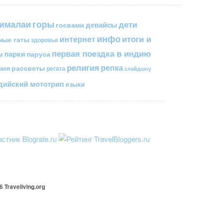
горы
гималаи
дети
госвами
девайсы
инфо
итоги и
интернет
ные гаты
здоровье
первая поездка в индию
парки
паруса
м
религия
репка
ния
рассветы
регата
слайдшоу
ийский мототрип
языки
26
Traveliving
.org