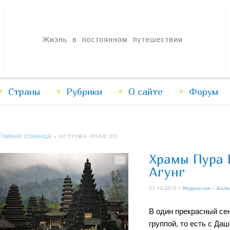
Жизнь в постоянном путешествии
Страны
Рубрики
Перейти
Перейти
О сайте
Форум
к
к
Главная страница
» ОСТРОВА (PAGE 27)
основному
дополнительному
Храмы Пура 
содержимому
содержимому
Агунг
27.10.2010 //
Индонезия
»
Бали
В один прекрасный се
группой, то есть с Даш