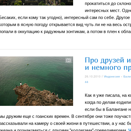
прокатиться до склоно
интересных мест. Одно
Бесаких, если кому так угодно), интересный сам по себе. Другое
которым в ясную погоду открывается вид чуть ли не на весь ост
попали в оккупацию к радужным зонтикам, а потом в плен к обла
Про друзей 
и немного п
26.10.2010 //
Индонезия
»
Бали
44
Как я уже писала, на 
когда по делам ездил
если бы в Балангане н
мы дружим еще с гоанских времен. В сентябре они тоже поучаст
рассказывали на камеру о своей жизни в путешествии, а у нас б
океана и познакомиться с другими "коллегами"-тревеливерами.
Ч