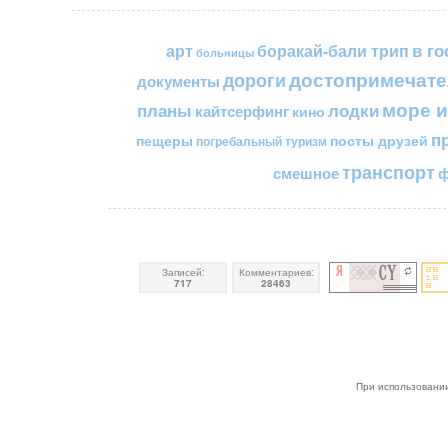
в го
арт
боракай-бали трип
больницы
достопримечате
дороги
документы
море и
планы
лодки
кайтсерфинг
кино
п
пещеры
посты друзей
погребальный туризм
транспорт
смешное
ф
Записей:
Комментариев:
717
28463
При использовании