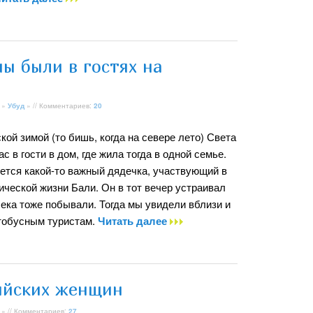
мы были в гостях на
»
Убуд
» // Комментариев:
20
ской зимой (то бишь, когда на севере лето) Света
с в гости в дом, где жила тогда в одной семье.
яется какой-то важный дядечка, участвующий в
ческой жизни Бали. Он в тот вечер устраивал
лека тоже побывали. Тогда мы увидели вблизи и
втобусным туристам.
Читать далее
ийских женщин
» // Комментариев:
27