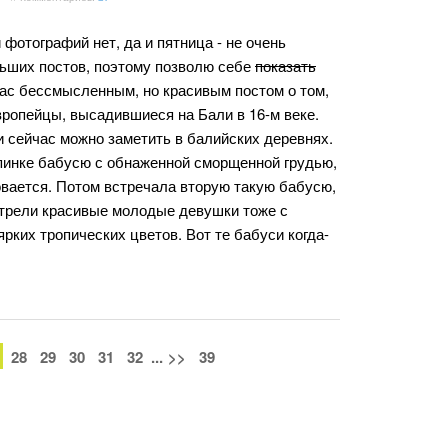
 фотографий нет, да и пятница - не очень
ьших постов, поэтому позволю себе
показать
ас бессмысленным, но красивым постом о том,
вропейцы, высадившиеся на Бали в 16-м веке.
и сейчас можно заметить в балийских деревнях.
опинке бабусю с обнаженной сморщенной грудью,
овается. Потом встречала вторую такую бабусю,
мотрели красивые молодые девушки тоже с
рких тропических цветов. Вот те бабуси когда-
28
29
30
31
32
...
>>
39