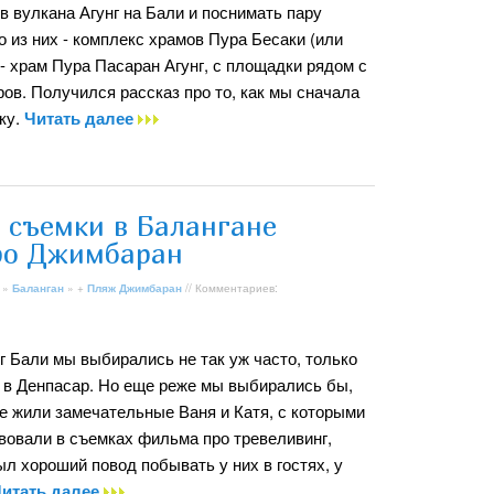
в вулкана Агунг на Бали и поснимать пару
 из них - комплекс храмов Пура Бесаки (или
 - храм Пура Пасаран Агунг, с площадки рядом с
ров. Получился рассказ про то, как мы сначала
ку.
Читать далее
и съемки в Балангане
ро Джимбаран
»
Баланган
» +
Пляж Джимбаран
// Комментариев:
юг Бали мы выбирались не так уж часто, только
и в Денпасар. Но еще реже мы выбирались бы,
е жили замечательные Ваня и Катя, с которыми
вовали в съемках фильма про тревеливинг,
ыл хороший повод побывать у них в гостях, у
итать далее