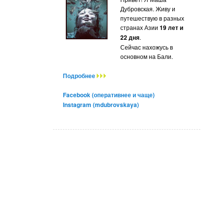
Дубровская. Живу и
путешествую в разных
странах Азии
19 лет и
22 дня
.
Сейчас нахожусь в
основном на Бали.
Подробнее
Facebook (оперативнее и чаще)
Instagram (mdubrovskaya)