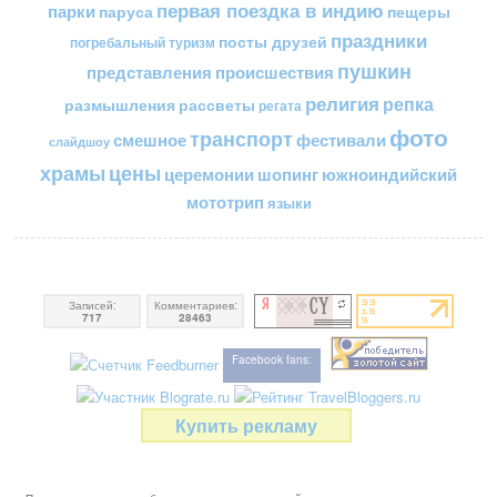
первая поездка в индию
парки
пещеры
паруса
праздники
посты друзей
погребальный туризм
пушкин
представления
происшествия
религия
репка
размышления
рассветы
регата
фото
транспорт
смешное
фестивали
слайдшоу
цены
храмы
церемонии
шопинг
южноиндийский
мототрип
языки
Записей:
Комментариев:
717
28463
Facebook fans:
Купить рекламу