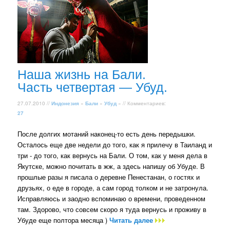
Наша жизнь на Бали.
Часть четвертая — Убуд.
27.07.2010 //
Индонезия
»
Бали
»
Убуд
» // Комментариев:
27
После долгих мотаний наконец-то есть день передышки.
Осталось еще две недели до того, как я прилечу в Таиланд и
три - до того, как вернусь на Бали. О том, как у меня дела в
Якутске, можно почитать в жж, а здесь напишу об Убуде. В
прошлые разы я писала о деревне Пенестанан, о гостях и
друзьях, о еде в городе, а сам город толком и не затронула.
Исправляюсь и заодно вспоминаю о времени, проведенном
там. Здорово, что совсем скоро я туда вернусь и проживу в
Убуде еще полтора месяца )
Читать далее