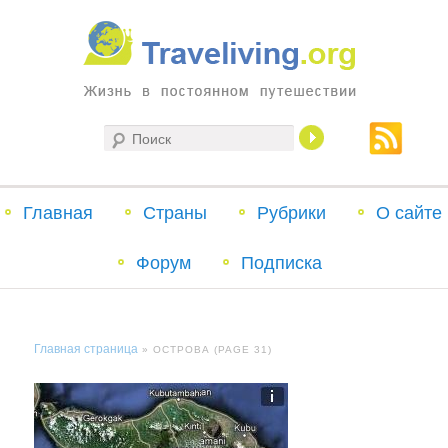
Жизнь в постоянном путешествии
Поиск
Traveliving
Главное
Главная
Страны
Перейти
Перейти
Рубрики
О сайте
меню
Форум
к
к
Подписка
основному
дополнительному
Главная страница
» ОСТРОВА (PAGE 31)
содержимому
содержимому