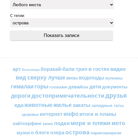
С тегом:
в гостях
видео
арт
боракай-бали трип
больницы
вид сверху лучше
водопады
визы
вулканы
горы
гималаи
дети
документы
госвами
девайсы
друзья
достопримечательности
дороги
жилье
еда
животные
закаты
западные гаты
инфо
итоги и планы
интернет
здоровье
море и пляжи
мото
лодки
кайтсерфинг
кино
острова
о блоге
озера
музеи
парапланеризм