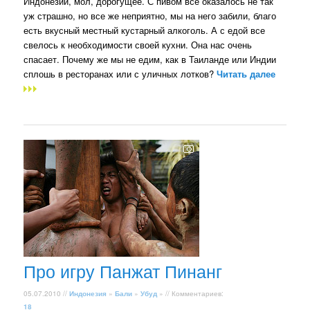
Индонезии, мол, дорогущее. С пивом все оказалось не так
уж страшно, но все же неприятно, мы на него забили, благо
есть вкусный местный кустарный алкоголь. А с едой все
свелось к необходимости своей кухни. Она нас очень
спасает. Почему же мы не едим, как в Таиланде или Индии
сплошь в ресторанах или с уличных лотков?
Читать далее
Про игру Панжат Пинанг
05.07.2010 //
Индонезия
»
Бали
»
Убуд
» // Комментариев:
18