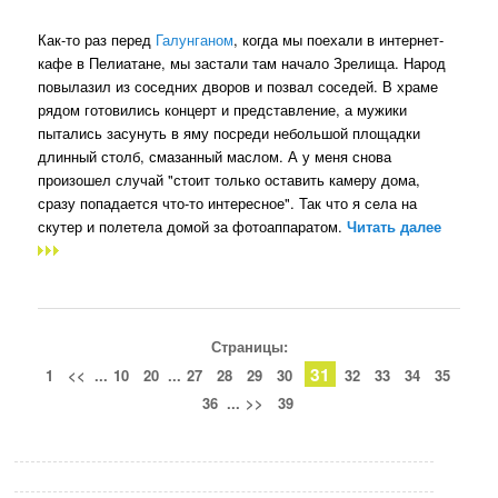
Как-то раз перед
Галунганом
, когда мы поехали в интернет-
кафе в Пелиатане, мы застали там начало Зрелища. Народ
повылазил из соседних дворов и позвал соседей. В храме
рядом готовились концерт и представление, а мужики
пытались засунуть в яму посреди небольшой площадки
длинный столб, смазанный маслом. А у меня снова
произошел случай "стоит только оставить камеру дома,
сразу попадается что-то интересное". Так что я села на
скутер и полетела домой за фотоаппаратом.
Читать далее
Страницы:
31
1
<<
...
10
20
...
27
28
29
30
32
33
34
35
36
...
>>
39