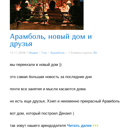
Арамболь, новый дом и
друзья
14.11.2008 //
Индия
»
Гоа
»
Арамболь
» // Комментариев:
60
мы переехали в новый дом ))
это самая большая новость за последние дни
почти все занятия и мысли касаются дома
но есть еще друзья, Хэмп и неизменно прекрасный Арамболь
вот дом, который построил Дензил )
так зовут нашего арендодателя
Читать далее