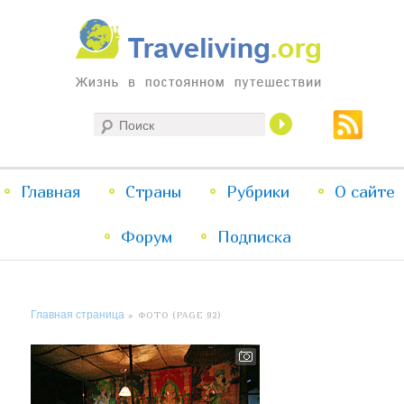
Жизнь в постоянном путешествии
Поиск
Traveliving
Главное
Главная
Страны
Перейти
Перейти
Рубрики
О сайте
меню
Форум
к
к
Подписка
основному
дополнительному
Главная страница
» ФОТО (PAGE 92)
содержимому
содержимому