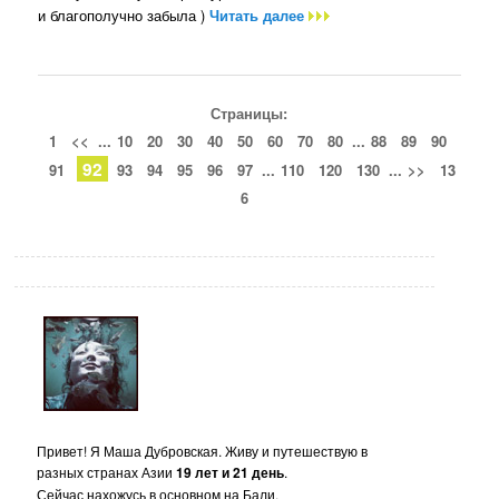
и благополучно забыла )
Читать далее
Страницы:
1
<<
...
10
20
30
40
50
60
70
80
...
88
89
90
92
91
93
94
95
96
97
...
110
120
130
...
>>
13
6
Привет! Я Маша Дубровская. Живу и путешествую в
разных странах Азии
19 лет и 21 день
.
Сейчас нахожусь в основном на Бали.