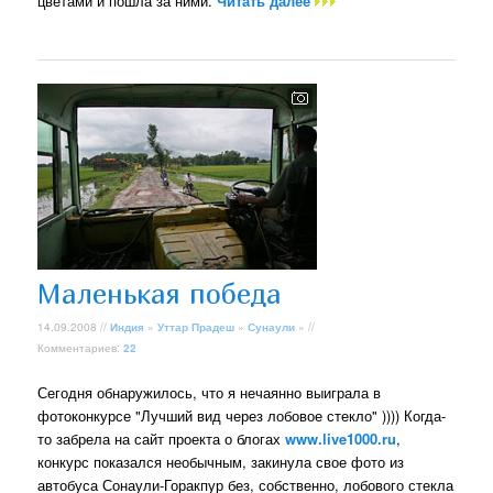
цветами и пошла за ними.
Читать далее
Маленькая победа
14.09.2008 //
Индия
»
Уттар Прадеш
»
Сунаули
» //
Комментариев:
22
Сегодня обнаружилось, что я нечаянно выиграла в
фотоконкурсе "Лучший вид через лобовое стекло" )))) Когда-
то забрела на сайт проекта о блогах
www.live1000.ru
,
конкурс показался необычным, закинула свое фото из
автобуса Сонаули-Горакпур без, собственно, лобового стекла