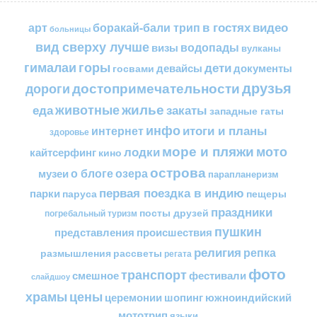
в гостях
видео
арт
боракай-бали трип
больницы
вид сверху лучше
водопады
визы
вулканы
горы
гималаи
дети
документы
госвами
девайсы
друзья
достопримечательности
дороги
жилье
еда
животные
закаты
западные гаты
инфо
итоги и планы
интернет
здоровье
море и пляжи
мото
лодки
кайтсерфинг
кино
острова
о блоге
озера
музеи
парапланеризм
первая поездка в индию
парки
пещеры
паруса
праздники
посты друзей
погребальный туризм
пушкин
представления
происшествия
религия
репка
размышления
рассветы
регата
фото
транспорт
смешное
фестивали
слайдшоу
цены
храмы
церемонии
шопинг
южноиндийский
мототрип
языки