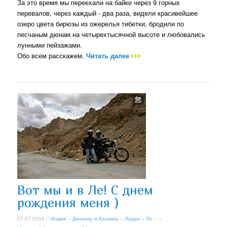
За это время мы переехали на байке через 9 горных
перевалов, через каждый - два раза, видели красивейшее
озеро цвета бирюзы из ожерелья тибетки, бродили по
песчаным дюнам на четырехтысячной высоте и любовались
лунными пейзажами.
Обо всем расскажем.
Читать далее
Вот мы и в Ле! С днем
рождения меня )
07.07.2008 //
Индия
»
Джамму и Кашмир
»
Ладак
»
Ле
» +