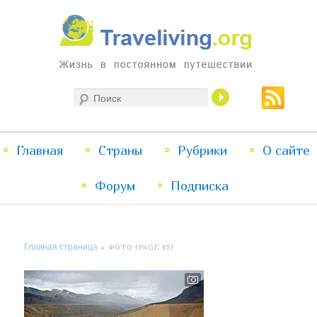
Жизнь в постоянном путешествии
Поиск
Traveliving
Главное
Главная
Страны
Перейти
Перейти
Рубрики
О сайте
меню
Форум
к
к
Подписка
основному
дополнительному
Главная страница
» ФОТО (PAGE 95)
содержимому
содержимому