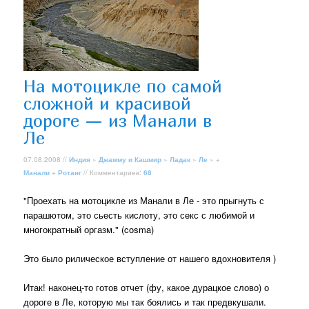
На мотоцикле по самой
сложной и красивой
дороге — из Манали в
Ле
07.08.2008 //
Индия
»
Джамму и Кашмир
»
Ладак
»
Ле
» +
Манали
+
Ротанг
// Комментариев:
68
"Проехать на мотоцикле из Манали в Ле - это прыгнуть с
парашютом, это сьесть кислоту, это секс с любимой и
многократный оргазм." (cosma)
Это было рилическое вступление от нашего вдохновителя )
Итак! наконец-то готов отчет (фу, какое дурацкое слово) о
дороге в Ле, которую мы так боялись и так предвкушали.