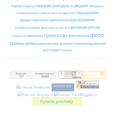
первая поездка в индию
парки
пещеры
паруса
праздники
посты друзей
погребальный туризм
пушкин
представления
происшествия
религия
репка
размышления
рассветы
регата
фото
транспорт
смешное
фестивали
слайдшоу
цены
храмы
церемонии
шопинг
южноиндийский
мототрип
языки
Записей:
Комментариев:
717
28463
Facebook fans:
Купить рекламу