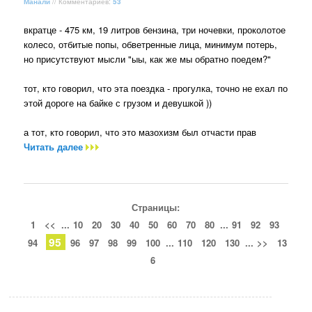
Манали
// Комментариев:
53
вкратце - 475 км, 19 литров бензина, три ночевки, проколотое
колесо, отбитые попы, обветренные лица, минимум потерь,
но присутствуют мысли "ыы, как же мы обратно поедем?"
тот, кто говорил, что эта поездка - прогулка, точно не ехал по
этой дороге на байке с грузом и девушкой ))
а тот, кто говорил, что это мазохизм был отчасти прав
Читать далее
Страницы:
1
<<
...
10
20
30
40
50
60
70
80
...
91
92
93
95
94
96
97
98
99
100
...
110
120
130
...
>>
13
6