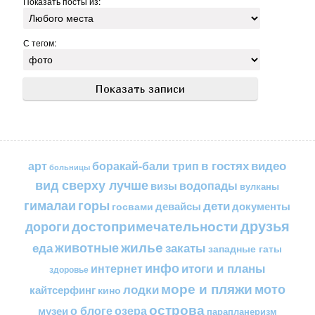
Показать посты из:
С тегом:
в гостях
видео
арт
боракай-бали трип
больницы
вид сверху лучше
водопады
визы
вулканы
горы
гималаи
дети
документы
госвами
девайсы
друзья
достопримечательности
дороги
жилье
еда
животные
закаты
западные гаты
инфо
итоги и планы
интернет
здоровье
море и пляжи
мото
лодки
кайтсерфинг
кино
острова
о блоге
озера
музеи
парапланеризм