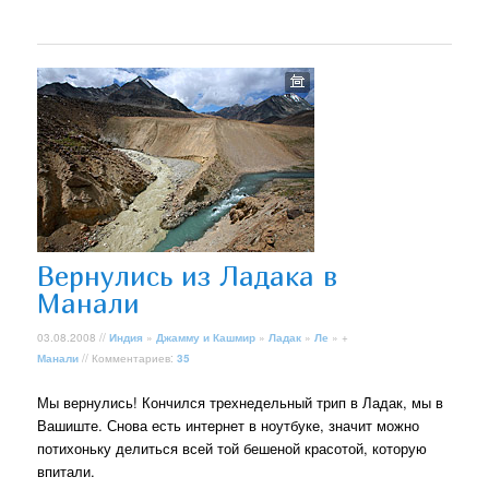
Вернулись из Ладака в
Манали
03.08.2008 //
Индия
»
Джамму и Кашмир
»
Ладак
»
Ле
» +
Манали
// Комментариев:
35
Мы вернулись! Кончился трехнедельный трип в Ладак, мы в
Вашиште. Снова есть интернет в ноутбуке, значит можно
потихоньку делиться всей той бешеной красотой, которую
впитали.