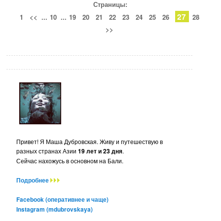
Страницы:
27
1
<<
...
10
...
19
20
21
22
23
24
25
26
28
>>
Привет! Я Маша Дубровская. Живу и путешествую в
разных странах Азии
19 лет и 23 дня
.
Сейчас нахожусь в основном на Бали.
Подробнее
Facebook (оперативнее и чаще)
Instagram (mdubrovskaya)