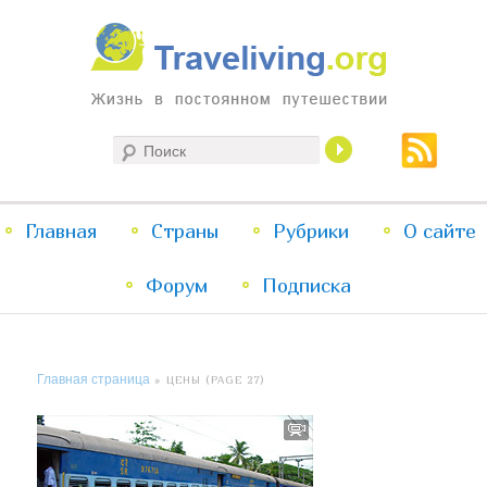
Жизнь в постоянном путешествии
Поиск
Traveliving
Главное
Главная
Страны
Перейти
Перейти
Рубрики
О сайте
меню
Форум
к
к
Подписка
основному
дополнительному
Главная страница
» ЦЕНЫ (PAGE 27)
содержимому
содержимому