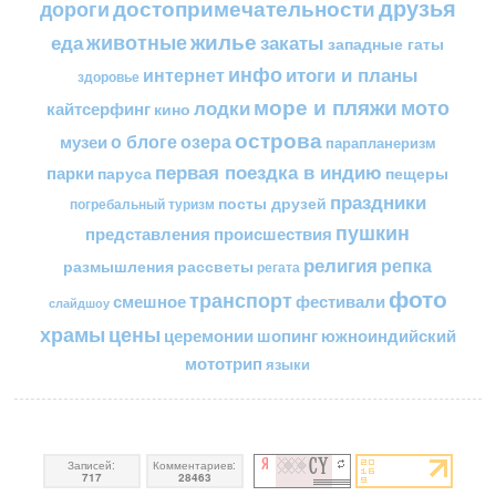
друзья
достопримечательности
дороги
жилье
еда
животные
закаты
западные гаты
инфо
итоги и планы
интернет
здоровье
море и пляжи
мото
лодки
кайтсерфинг
кино
острова
о блоге
озера
музеи
парапланеризм
первая поездка в индию
парки
пещеры
паруса
праздники
посты друзей
погребальный туризм
пушкин
представления
происшествия
религия
репка
размышления
рассветы
регата
фото
транспорт
смешное
фестивали
слайдшоу
цены
храмы
церемонии
шопинг
южноиндийский
мототрип
языки
Записей:
Комментариев:
717
28463