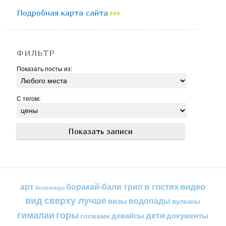
Подробная карта сайта
ФИЛЬТР
Показать посты из:
С тегом:
в гостях
видео
арт
боракай-бали трип
больницы
вид сверху лучше
водопады
визы
вулканы
горы
гималаи
дети
документы
госвами
девайсы