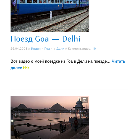
Поезд Goa — Delhi
25.04.2008 //
Индия
»
Гоа
» +
Дели
// Комментариев:
10
Вот видео о моей поездке из Гоа в Дели на поезде...
Читать
далее