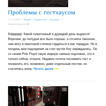
Проблемы с гестхаусом
17.11.2007 //
Индия
»
Раджастан
»
Пушкар
» //
Комментариев:
83
Ббрррррр. Какой суматошный и дурацкий день выдался!
Впрочем, до полудня все было хорошо, я отсняла такоооое,
чем могу в некоторой степени гордиться и вас порадую. Но в
полдень мои подозрения на счет мутня Апу оправдались. Он
со своим Pink Floyd такую жирную свинью подложил, что я
только сейчас отошла. Недавно хотела поснимать гест и
похвалить его, возможно, даже отдельным постом, но
случилась жопа.
Читать далее