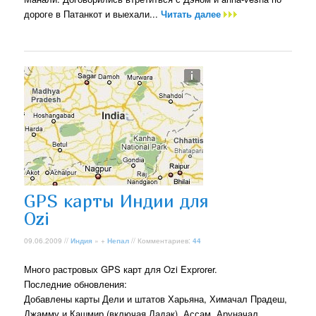
дороге в Патанкот и выехали...
Читать далее
GPS карты Индии для
Ozi
09.06.2009 //
Индия
» +
Непал
// Комментариев:
44
Много растровых GPS карт для Ozi Exprorer.
Последние обновления:
Добавлены карты Дели и штатов Харьяна, Химачал Прадеш,
Джамму и Кашмир (включая Ладак), Ассам, Аруначал