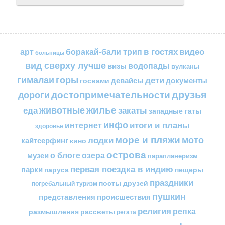
в гостях
видео
арт
боракай-бали трип
больницы
вид сверху лучше
водопады
визы
вулканы
горы
гималаи
дети
документы
госвами
девайсы
друзья
достопримечательности
дороги
жилье
еда
животные
закаты
западные гаты
инфо
итоги и планы
интернет
здоровье
море и пляжи
мото
лодки
кайтсерфинг
кино
острова
о блоге
озера
музеи
парапланеризм
первая поездка в индию
парки
пещеры
паруса
праздники
посты друзей
погребальный туризм
пушкин
представления
происшествия
религия
репка
размышления
рассветы
регата