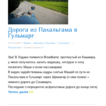
Дорога из Пахальгама в
Гульмарг
05.08.2009 //
Индия
»
Джамму и Кашмир
»
Гульмарг
» +
Пахальгам
// Комментариев:
4
Ура! В Ладаке появился Broadband, протянутый из Кашмира,
у меня получилось залить видюшку, которую я хочу
посвятить Маше и всем пассажирам)
В видео задействованы кадры снятые Машей по пути из
Пахальгама в Гульмарг через Шринагар (о нем позже) +
немного дороги до Сонамарга.
Последние стопроцентно асфальтовые дороги до конца лета)
Читать далее