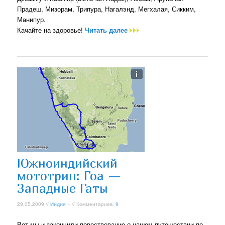
Прадеш, Мизорам, Трипура, Нагалэнд, Мегхалая, Сикким,
Манипур.
Качайте на здоровье!
Читать далее
Южноиндийский
мототрип: Гоа —
Западные Гаты
29.05.2009 //
Индия
» // Комментариев:
9
Вот мы и закончили повествование о нашем путешествии по