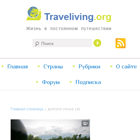
Жизнь в постоянном путешествии
Поиск
Traveliving
Главное
Главная
Страны
Перейти
Перейти
Рубрики
О сайте
меню
Форум
к
к
Подписка
основному
дополнительному
Главная страница
» ДОРОГИ (PAGE 16)
содержимому
содержимому