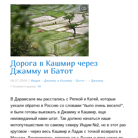
Дорога в Кашмир через
Джамму и Батот
06.07.2009 //
Индия
»
Джамму и Кашмир
»
Батот
» +
Джамму
// Комментариев:
16
В Дарамсале мы расстались с Репкой и Катей, которые
уехали обратно в Россию со словами "было очень весело!",
и были готовы выезжать в Джамму и Кашмир, еще
неизведанный нами штат. Так должно начаться наше
мотопутешествие по самому северу Индии №2, но в этот раз
круговое - через весь Кашмир и Ладак с точкой возврата в
Манали. Договорились втретиться с Дэном и anna-vesna по