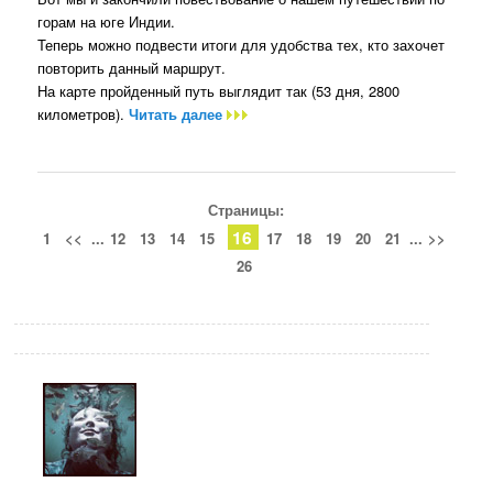
горам на юге Индии.
Теперь можно подвести итоги для удобства тех, кто захочет
повторить данный маршрут.
На карте пройденный путь выглядит так (53 дня, 2800
километров).
Читать далее
Страницы:
16
1
<<
...
12
13
14
15
17
18
19
20
21
...
>>
26