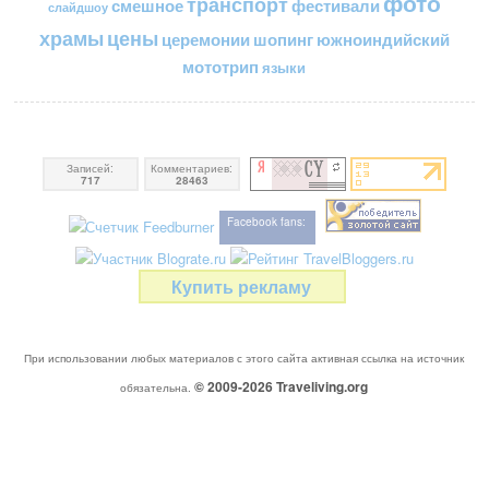
фото
транспорт
смешное
фестивали
слайдшоу
цены
храмы
церемонии
шопинг
южноиндийский
мототрип
языки
Записей:
Комментариев:
717
28463
Facebook fans:
Купить рекламу
При использовании любых материалов с этого сайта активная ссылка на источник
© 2009-2026
Traveliving
.org
обязательна.