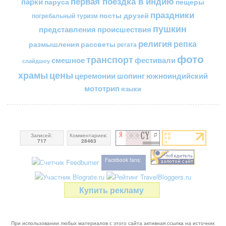
первая поездка в индию
парки
пещеры
паруса
праздники
посты друзей
погребальный туризм
пушкин
представления
происшествия
религия
репка
размышления
рассветы
регата
фото
транспорт
смешное
фестивали
слайдшоу
цены
храмы
церемонии
шопинг
южноиндийский
мототрип
языки
Записей:
Комментариев:
717
28463
Facebook fans:
Купить рекламу
При использовании любых материалов с этого сайта активная ссылка на источник