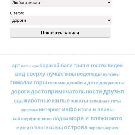
С тегом:
в гостях
видео
арт
боракай-бали трип
больницы
вид сверху лучше
водопады
визы
вулканы
горы
гималаи
дети
документы
госвами
девайсы
друзья
достопримечательности
дороги
жилье
еда
животные
закаты
западные гаты
инфо
итоги и планы
интернет
здоровье
море и пляжи
мото
лодки
кайтсерфинг
кино
острова
о блоге
озера
музеи
парапланеризм