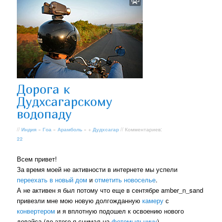
Дорога к
Дудхсагарскому
водопаду
//
Индия
»
Гоа
»
Арамболь
» +
Дудхсагар
// Комментариев:
22
Всем привет!
За время моей не активности в интернете мы успели
переехать в новый дом
и
отметить новоселье
.
А не активен я был потому что еще в сентябре amber_n_sand
привезли мне мою новую долгожданную
камеру
с
конвертером
и я вплотную подошел к освоению нового
девайса (до этого я снимал на
фотомыльницу
)