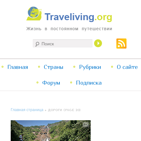
Жизнь в постоянном путешествии
Поиск
Traveliving
Главное
Главная
Страны
Перейти
Перейти
Рубрики
О сайте
меню
Форум
к
к
Подписка
основному
дополнительному
Главная страница
» ДОРОГИ (PAGE 20)
содержимому
содержимому