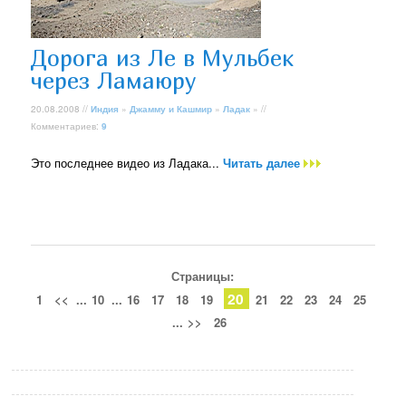
Дорога из Ле в Мульбек
через Ламаюру
20.08.2008 //
Индия
»
Джамму и Кашмир
»
Ладак
» //
Комментариев:
9
Это последнее видео из Ладака...
Читать далее
Страницы:
20
1
<<
...
10
...
16
17
18
19
21
22
23
24
25
...
>>
26