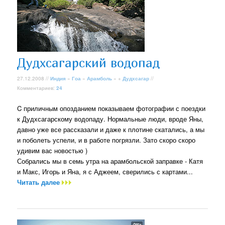
Дудхсагарский водопад
27.12.2008 //
Индия
»
Гоа
»
Арамболь
» +
Дудхсагар
//
Комментариев:
24
C приличным опозданием показываем фотографии с поездки
к Дудхсагарскому водопаду. Нормальные люди, вроде Яны,
давно уже все рассказали и даже к плотине скатались, а мы
и поболеть успели, и в работе погрязли. Зато скоро скоро
удивим вас новостью )
Собрались мы в семь утра на арамбольской заправке - Катя
и Макс, Игорь и Яна, я с Аджеем, сверились с картами...
Читать далее