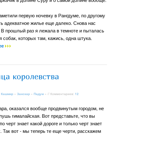
аметили первую ночевку в Рангдуме, по другому
сть адекватное жилье еще далеко. Снова нас
 В прошлый раз я лежала в темноте и пыталась
 собак, которых там, кажись, одна штука.
ее
ица королевства
 Кашмир
»
Занскар
»
Падум
» // Комментариев:
12
ара, оказался вообще продвинутым городом, не
 глушь гималайская. Вот представьте, что вы
по черт знает какой дороге и только черт знает
т. Так вот - мы теперь те еще черти, расскажем