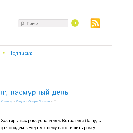
Поиск
Подписка
нг, пасмурный день
 Кашмир
»
Ладак
»
Озеро Пангонг
» //
. Хостеры нас рассуспендили. Встретили Лешу, с
ре, пойдем вечером к нему в гости пить ром у