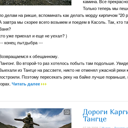
камина. Все прекрасно 
Только теперь мы пеше
по делам на рикше, вспоминать как делать морду кирпичом "20 р
А завтра мы скорее всего возьмем и поедем в Касоль. Так, кто т
Ваня?
кто уже приехал и еще не уехал? )
--- конец лытдыбра ---
Возвращаемся к обещанному.
Пангонг. Во второй-то раз хотелось побыть там подольше. Увидет
Выехали из Тангце на рассвете, никто не отменял ужасной реки 
построили. Поэтому пересекать реку на байке лучше пораньше, 
горах.
Читать далее
Дороги Карг
Тангце
07.09.2009 //
Индия
»
Джамму и