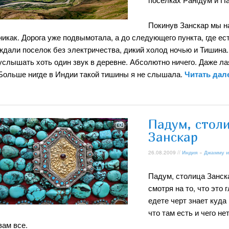
Покинув Занскар мы н
никак. Дорога уже подвымотала, а до следующего пункта, где е
ждали поселок без электричества, дикий холод ночью и Тишина.
услышать хоть один звук в деревне. Абсолютно ничего. Даже лая
Больше нигде в Индии такой тишины я не слышала.
Читать дал
Падум, стол
Занскар
26.08.2009 //
Индия
»
Джамму и
Падум, столица Занск
смотря на то, что это
едете черт знает куда 
что там есть и чего не
вам все.