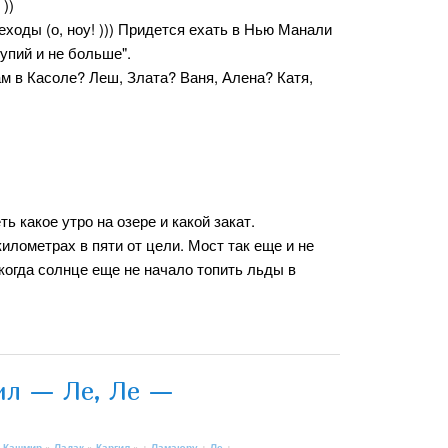
))
ходы (о, ноу! ))) Придется ехать в Нью Манали
упий и не больше".
ам в Касоле? Леш, Злата? Ваня, Алена? Катя,
ь какое утро на озере и какой закат.
километрах в пяти от цели. Мост так еще и не
когда солнце еще не начало топить льды в
ил — Ле, Ле —
 Кашмир
»
Ладак
»
Каргил
» +
Ламаюру
+
Ле
+