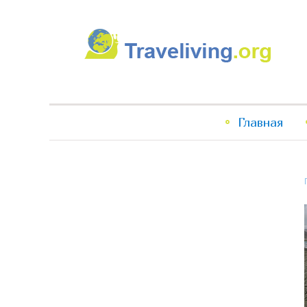
Traveliving
Главное
Главная
меню