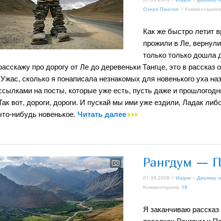
Озеро Пангонг
// Комментариев
Как же быстро летит 
прожили в Ле, вернули
только только дошла д
расскажу про дорогу от Ле до деревеньки Тангце, это в рассказ 
(Ужас, сколько я понаписала незнакомых для новенького уха наз
ссылками на посты, которые уже есть, пусть даже и прошлогодн
Так вот, дороги, дороги. И пускай мы ими уже ездили, Ладак ли
что-нибудь новенькое.
Читать далее
Рангдум — П
01.09.2009 //
Индия
»
Джамму и
Комментариев:
16
Я заканчиваю рассказ 
поселках Рангдум и Па