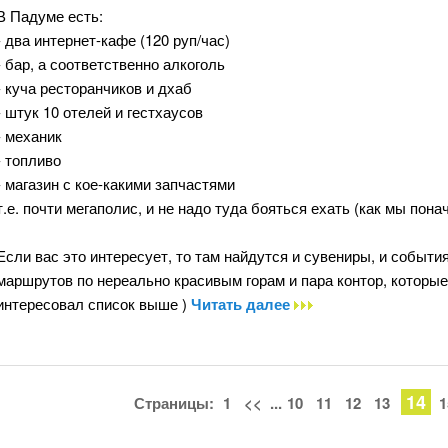
В Падуме есть:
- два интернет-кафе (120 руп/час)
- бар, а соответственно алкоголь
- куча ресторанчиков и дхаб
- штук 10 отелей и гестхаусов
- механик
- топливо
- магазин с кое-какими запчастями
т.е. почти мегаполис, и не надо туда бояться ехать (как мы понач
Если вас это интересует, то там найдутся и сувениры, и события
маршрутов по нереально красивым горам и пара контор, которые
интересовал список выше )
Читать далее
14
Страницы:
1
<<
...
10
11
12
13
1