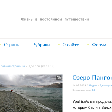
Жизнь в постоянном путешествии
Страны
Рубрики
Перейти
Перейти
О сайте
Форум
к
к
Главная страница
» ДОРОГИ (PAGE 14)
основному
дополнительному
Озеро Панго
содержимому
содержимому
14.09.2009 //
Индия
»
Джамму и
Комментариев:
20
Ура! Байк мы продали
которым были в Занска