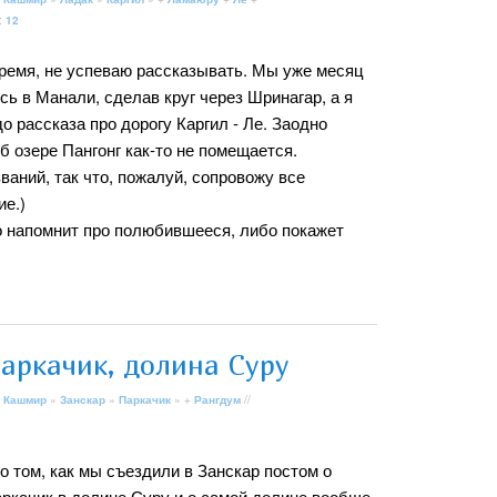
:
12
время, не успеваю рассказывать. Мы уже месяц
сь в Манали, сделав круг через Шринагар, а я
о рассказа про дорогу Каргил - Ле. Заодно
об озере Пангонг как-то не помещается.
ваний, так что, пожалуй, сопровожу все
ие.)
бо напомнит про полюбившееся, либо покажет
аркачик, долина Суру
 Кашмир
»
Занскар
»
Паркачик
» +
Рангдум
//
о том, как мы съездили в Занскар постом о
ркачик в долине Суру и о самой долине вообще.