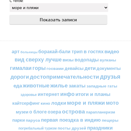
С тегом:
в гостях
видео
арт
боракай-бали трип
больницы
вид сверху лучше
водопады
визы
вулканы
горы
гималаи
дети
документы
госвами
девайсы
друзья
достопримечательности
дороги
жилье
еда
животные
закаты
западные гаты
инфо
итоги и планы
интернет
здоровье
море и пляжи
мото
лодки
кайтсерфинг
кино
острова
о блоге
озера
музеи
парапланеризм
первая поездка в индию
парки
пещеры
паруса
праздники
посты друзей
погребальный туризм