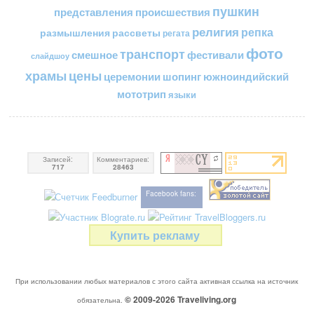
пушкин
представления
происшествия
религия
репка
размышления
рассветы
регата
фото
транспорт
смешное
фестивали
слайдшоу
цены
храмы
церемонии
шопинг
южноиндийский
мототрип
языки
Записей:
Комментариев:
717
28463
Facebook fans:
Купить рекламу
При использовании любых материалов с этого сайта активная ссылка на источник
© 2009-2026
Traveliving
.org
обязательна.