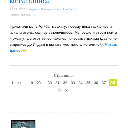
мегаполиса
12.02.2007 //
Индия
»
Махараштра
»
Алибаг
» //
Комментариев:
14
Прикатили мы в Алибаг к закату, посему пока таскались и
искали отель, солнце выключилось. Мы решили утром пойти
к океану, а в этот вечер наконец почесать языками (давно не
виделись до Индии) и выпить местного алкоголя (ой).
Читать
далее
Страницы:
38
1
<<
...
10
20
...
30
31
32
33
34
35
36
37
39
>>