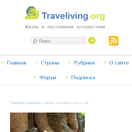
Жизнь в постоянном путешествии
Поиск
Traveliving
Главное
Главная
Страны
Перейти
Перейти
Рубрики
О сайте
меню
Форум
к
к
Подписка
основному
дополнительному
Главная страница
» МОРЕ И ПЛЯЖИ (PAGE 38)
содержимому
содержимому