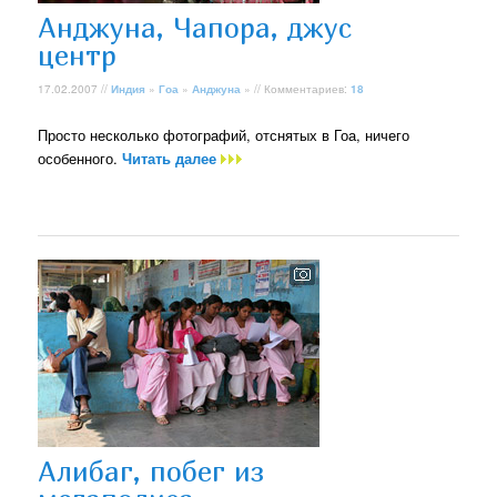
Анджуна, Чапора, джус
центр
17.02.2007 //
Индия
»
Гоа
»
Анджуна
» // Комментариев:
18
Просто несколько фотографий, отснятых в Гоа, ничего
особенного.
Читать далее
Алибаг, побег из