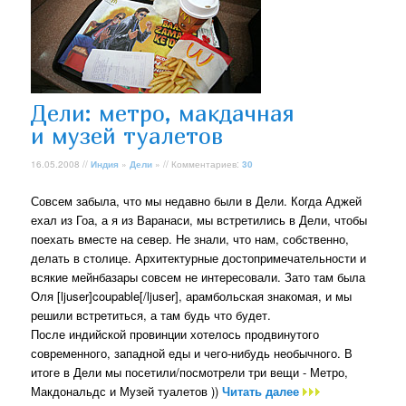
Дели: метро, макдачная
и музей туалетов
16.05.2008 //
Индия
»
Дели
» // Комментариев:
30
Совсем забыла, что мы недавно были в Дели. Когда Аджей
ехал из Гоа, а я из Варанаси, мы встретились в Дели, чтобы
поехать вместе на север. Не знали, что нам, собственно,
делать в столице. Архитектурные достопримечательности и
всякие мейнбазары совсем не интересовали. Зато там была
Оля [ljuser]coupable[/ljuser], арамбольская знакомая, и мы
решили встретиться, а там будь что будет.
После индийской провинции хотелось продвинутого
современного, западной еды и чего-нибудь необычного. В
итоге в Дели мы посетили/посмотрели три вещи - Метро,
Макдональдс и Музей туалетов ))
Читать далее