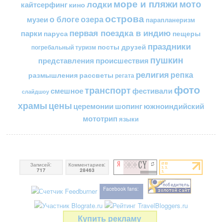
море и пляжи
мото
лодки
кайтсерфинг
кино
острова
о блоге
озера
музеи
парапланеризм
первая поездка в индию
парки
пещеры
паруса
праздники
посты друзей
погребальный туризм
пушкин
представления
происшествия
религия
репка
размышления
рассветы
регата
фото
транспорт
смешное
фестивали
слайдшоу
цены
храмы
церемонии
шопинг
южноиндийский
мототрип
языки
Записей:
Комментариев:
717
28463
Facebook fans:
Купить рекламу