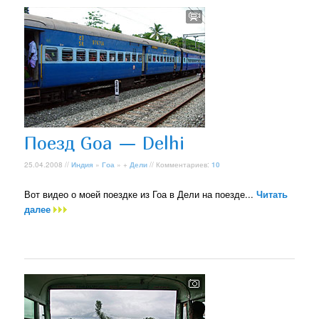
Поезд Goa — Delhi
25.04.2008 //
Индия
»
Гоа
» +
Дели
// Комментариев:
10
Вот видео о моей поездке из Гоа в Дели на поезде...
Читать
далее