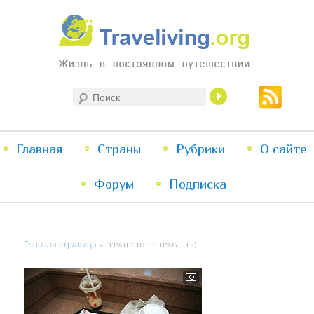
Жизнь в постоянном путешествии
Поиск
Traveliving
Главное
Главная
Страны
Перейти
Перейти
Рубрики
О сайте
меню
Форум
к
к
Подписка
основному
дополнительному
Главная страница
» ТРАНСПОРТ (PAGE 18)
содержимому
содержимому