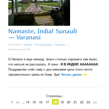
Namaste, India! Sunauli
— Varanasi
30.09.2007 //
Индия
»
Уттар Прадеш
»
Сунаули
» //
Комментариев:
53
О Непале я еще напишу, благо столько хорошего там было,
что нельзя не рассказать. А пока -
Я В ИНДИИ! АААААААА!
Поздравляю себя саму с достижением цели этого почти
трехмесячного трипа по Азии. Ура!
Читать далее
Страницы:
18
1
<<
...
14
15
16
17
19
20
21
22
23
>>