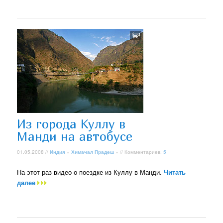
Из города Куллу в
Манди на автобусе
01.05.2008 //
Индия
»
Химачал Прадеш
» // Комментариев:
5
На этот раз видео о поездке из Куллу в Манди.
Читать
далее