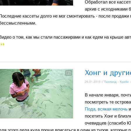
Обработал все кассеты
архив с исходниками б
Последние кассеты долго не мог смонтировать - после продажи
бессмысленными.
Видео о том, как мы стали пассажирами и как едем на крыше ав
Хонг и други
26.01.2010 //
Таиланд
»
Краби
»
В начале января, почт
посмотреть те острова
Пода, всякая мелочь
посетить Хонг и близ
очевидцев (спасибо Юл
для этого дела куда проще вписаться в один из туров, которые