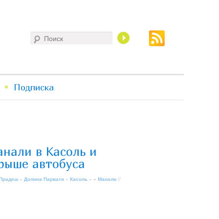
Поиск
Подписка
анали в Касоль и
крыше автобуса
 Прадеш
»
Долина Парвати
»
Касоль
» +
Манали
//