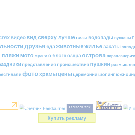
вид сверху лучше
стях
видео
водопады
визы
вулканы
друзья
льности
жилье
еда
животные
закаты
запад
 пляжи
острова
мото
о блоге
озера
музеи
парапланериз
пушкин
раздники
представления
происшествия
размышле
фото
цены
храмы
естивали
церемонии
шопинг
южноинд
Facebook fans:
Купить рекламу