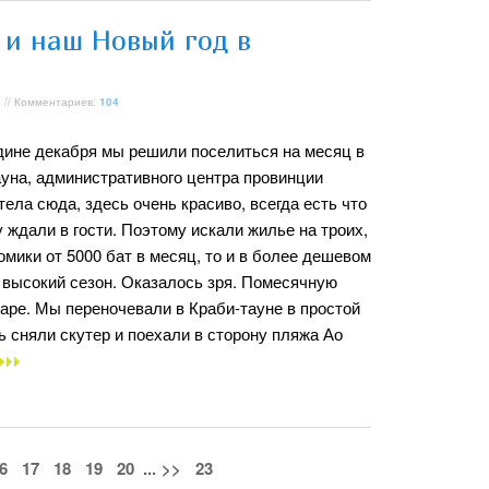
 и наш Новый год в
 // Комментариев:
104
дине декабря мы решили поселиться на месяц в
ауна, административного центра провинции
тела сюда, здесь очень красиво, всегда есть что
у ждали в гости. Поэтому искали жилье на троих,
мики от 5000 бат в месяц, то и в более дешевом
 высокий сезон. Оказалось зря. Помесячную
варе. Мы переночевали в Краби-тауне в простой
нь сняли скутер и поехали в сторону пляжа Ао
6
17
18
19
20
...
>>
23