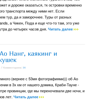
ожет и дороже оказаться, тк островки временно
го транспорта между ними нет. Если
ем тур, да и заморочнее. Туры от разных
ands, а Чикен, Пода и еще что-то там, это уже
 утра до четырех часов дня.
Читать далее
Ао Нанг, каякинг и
кушек
 // Комментариев:
36
много (вернее с 53мя фотографиями))) об Ао
ении в 3х км от нашего домика, Краби-Тауне -
ре провинции, где мы переночевали две ночи, и
нов лет.
Читать далее