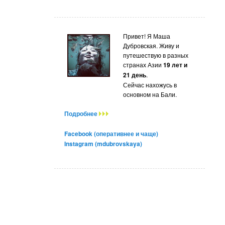
Привет! Я Маша
Дубровская. Живу и
путешествую в разных
странах Азии
19 лет и
21 день
.
Сейчас нахожусь в
основном на Бали.
Подробнее
Facebook (оперативнее и чаще)
Instagram (mdubrovskaya)