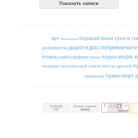
в го
арт
боракай-бали трип
больницы
достопримечате
дороги
документы
море и
планы
лодки
кайтсерфинг
кино
п
пещеры
посты друзей
погребальный туризм
транспорт
смешное
ф
Записей:
Комментариев:
717
28463