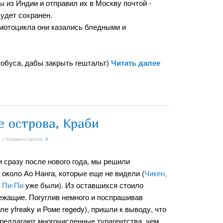
 из Индии и отправил их в Москву почтой -
удет сохранен.
 мотоцикла они казались бледными и
тобуса, дабы закрыть гештальт)
Читать далее
е острова, Краби
 // Комментариев:
9
и сразу после нового года, мы решили
 около Ао Нанга, которые еще не видели (
Чикен,
и
Пи-Пи
уже были). Из оставшихся стоило
лежащие. Погуглив немного и поспрашивав
е yfreaky и Роме regedy), пришли к выводу, что
 предлагают многочисленные турагентства, чем