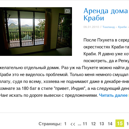
Аренда дома
Краби
06.01.2010 //
Таиланд
»
Краби
»
После Пхукета в сере
окрестностях Краби-т
Краби. Я давно уже хо
посмотреть, да и Репк
желательно отдельный домик. Раз уж на Пхукете можно найти до
Краби это не виделось проблемой. Только меня немного смущал
плату, судя по всему, хозяева не поднимают даже в декабре-ян
комнате за 180 бат в стиле "привет, Индия", а на следующий де
Нанг искать по дороге вывески с предложениями.
Читать далее
15
Страницы:
1
<<
...
11
12
13
14
1