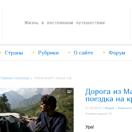
Жизнь в постоянном путешествии
Страны
Рубрики
Перейти
Перейти
О сайте
Форум
к
к
Главная страница
» ТРАНСПОРТ (PAGE 15)
основному
дополнительному
Дорога из М
содержимому
содержимому
поездка на 
01.02.2010 //
Индия
»
Химачал
Комментариев:
11
Ура!