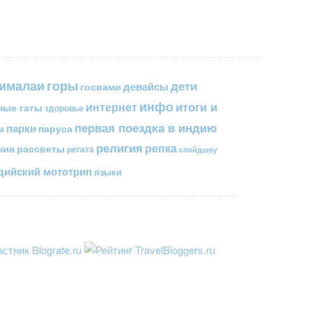
горы
гималаи
дети
госвами
девайсы
инфо
итоги и
интернет
ные гаты
здоровье
первая поездка в индию
парки
паруса
м
религия
репка
ния
рассветы
регата
слайдшоу
ийский мототрип
языки