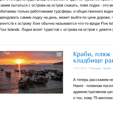
самим пытаться с острова на остров скакать, ловя лодки - это м
обитаемы только работниками турсферы, и общественного водно
арендовать самим лодку на день, может выйти по цене дороже, ч
агентств к острову Хонг обычно называются что-то вроде Five Isl
Four Islands. Лодки возят туристов с острова на остров с девяти
Краби, пляж 
кладбище ра
14.01.2010 //
Таиланд
»
Краби
»
А теперь расскажем не
Нанге - пляжном посел
административном цент
о тех, кому 75 миллио