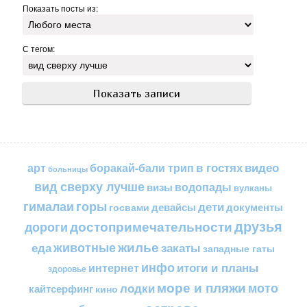
Показать посты из:
С тегом:
в гостях
видео
арт
боракай-бали трип
больницы
вид сверху лучше
водопады
визы
вулканы
горы
гималаи
дети
документы
госвами
девайсы
друзья
достопримечательности
дороги
жилье
еда
животные
закаты
западные гаты
инфо
итоги и планы
интернет
здоровье
море и пляжи
мото
лодки
кайтсерфинг
кино