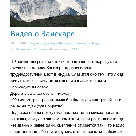
Видео о Занскаре
19.08.2009 //
Индия
»
Джамму и Кашмир
»
Занскар
»
Падум
» +
Паркачик
+
Рангдум
// Комментариев:
13
В Каргиле мы решили отойти от намеченного маршрута и
съездить в долину Занскар - одно из самых
труднодоступных мест в Индии. Славится оно тем, что люди
живут там всю зиму автономно, и запасаются всем
необходимым летом.
Дорога в занскар очень тяжелая)
400 километров гравия, камней и более двухсот ручейков и
речек на пути (туда обратно).
Подвески обильно текут маслом, метал на кочках лопается
по швам, спицы со звоном ломаются, цепи растягиваются до
невиданных ранее длин, сцепление стирается так, что масло
в нем выкипает, болты откручиваются и теряются в безднах