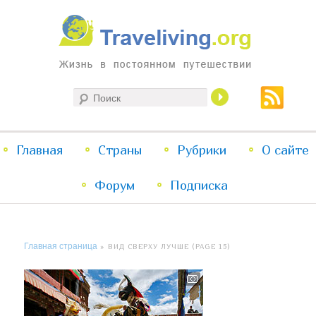
Жизнь в постоянном путешествии
Поиск
Traveliving
Главное
Главная
Страны
Перейти
Перейти
Рубрики
О сайте
меню
Форум
к
к
Подписка
основному
дополнительному
Главная страница
» ВИД СВЕРХУ ЛУЧШЕ (PAGE 15)
содержимому
содержимому