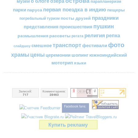
острова
о блоге
озера
музеи
парапланеризм
первая поездка в индию
парки
пещеры
паруса
праздники
посты друзей
погребальный туризм
пушкин
представления
происшествия
религия
репка
размышления
рассветы
регата
фото
транспорт
смешное
фестивали
слайдшоу
цены
храмы
церемонии
шопинг
южноиндийский
мототрип
языки
Записей:
Комментариев:
717
28463
Facebook fans:
Купить рекламу