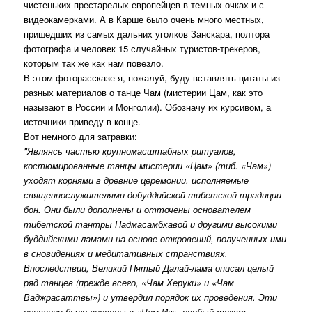
чистеньких престарелых европейцев в темных очках и с
видеокамерками. А в Карше было очень много местных,
пришедших из самых дальних уголков Занскара, полтора
фотографа и человек 15 случайных туристов-трекеров,
которым так же как нам повезло.
В этом фоторассказе я, пожалуй, буду вставлять цитаты из
разных материалов о танце Чам (мистерии Цам, как это
называют в России и Монголии). Обозначу их курсивом, а
источники приведу в конце.
Вот немного для затравки:
"Являясь частью крупномасштабных ритуалов,
костюмированные танцы мистерии «Цам» (тиб. «Чам»)
уходят корнями в древние церемонии, исполняемые
священнослужителями добуддийской тибетской традиции
бон. Они были дополнены и отточены основателем
тибетской тантры Падмасамбхавой и другими высокими
буддийскими ламами на основе откровений, полученных ими
в сновидениях и медитативных странствиях.
Впоследствии, Великий Пятый Далай-лама описал целый
ряд танцев (прежде всего, «Чам Херуки» и «Чам
Ваджрасаттвы») и утвердил порядок их проведения. Эти
описания были внесены в «Чам Иг», особый текст,