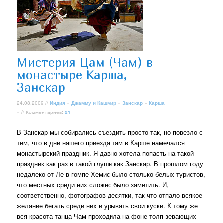
Мистерия Цам (Чам) в
монастыре Карша,
Занскар
24.08.2009 //
Индия
»
Джамму и Кашмир
»
Занскар
»
Карша
» // Комментариев:
21
В Занскар мы собирались съездить просто так, но повезло с
тем, что в дни нашего приезда там в Карше намечался
монастырский праздник. Я давно хотела попасть на такой
праздник как раз в такой глуши как Занскар. В прошлом году
недалеко от Ле в гомпе Хемис было столько белых туристов,
что местных среди них сложно было заметить. И,
соответственно, фотографов десятки, так что отпало всякое
желание бегать среди них и урывать свои куски. К тому же
вся красота танца Чам проходила на фоне толп зевающих