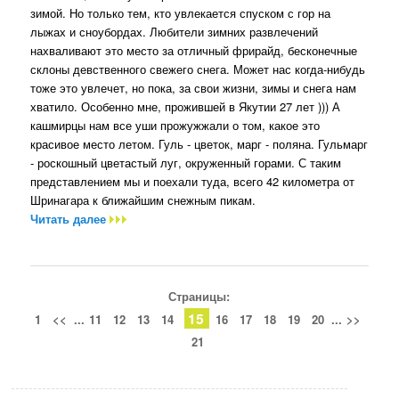
зимой. Но только тем, кто увлекается спуском с гор на
лыжах и сноубордах. Любители зимних развлечений
нахваливают это место за отличный фрирайд, бесконечные
склоны девственного свежего снега. Может нас когда-нибудь
тоже это увлечет, но пока, за свои жизни, зимы и снега нам
хватило. Особенно мне, прожившей в Якутии 27 лет ))) А
кашмирцы нам все уши прожужжали о том, какое это
красивое место летом. Гуль - цветок, марг - поляна. Гульмарг
- роскошный цветастый луг, окруженный горами. С таким
представлением мы и поехали туда, всего 42 километра от
Шринагара к ближайшим снежным пикам.
Читать далее
Страницы:
15
1
<<
...
11
12
13
14
16
17
18
19
20
...
>>
21