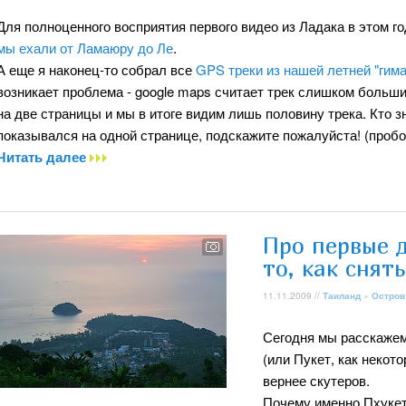
Для полноценного восприятия первого видео из Ладака в этом г
мы ехали от Ламаюру до Ле
.
А еще я наконец-то собрал все
GPS треки из нашей летней "гима
возникает проблема - google maps считает трек слишком большим
на две страницы и мы в итоге видим лишь половину трека. Кто зн
показывался на одной странице, подскажите пожалуйста! (проб
Читать далее
Про первые д
то, как снят
11.11.2009 //
Таиланд
»
Остров
Сегодня мы расскажем
(или Пукет, как некот
вернее скутеров.
Почему именно Пхукет