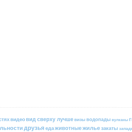
вид сверху лучше
стях
видео
водопады
визы
вулканы
друзья
льности
жилье
еда
животные
закаты
запад