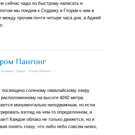
е сейчас надо по быстрому написать и
а потом мы поедем к Седрику и Глории к ним в
же между прочим почти четыре часа дня, а Аджей
о.
ером Пангонг
 Кашмир
»
Ладак
»
Озеро Пангонг
» //
т посвящено соленому гималайскому озеру
, расположенному на высоте 4242 метра.
ажется монументально неподвижным, но если
рировать взгляд на чем-то определенном, а
вает! Каждое облако не только движется, но и
вая понять глазу, что либо небо совсем низко,