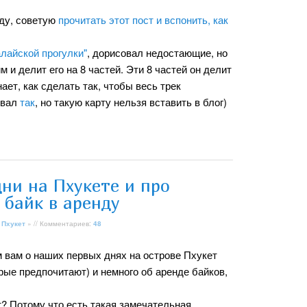
оду, советую
прочитать этот пост и вспонить, как
лайской прогулки"
, дорисовал недостающие, но
 и делит его на 8 частей. Эти 8 частей он делит
ает, как сделать так, чтобы весь трек
овал
так
, но такую карту нельзя вставить в блог)
ни на Пхукете и про
ь байк в аренду
 Пхукет
» // Комментариев:
48
 вам о наших первых днях на острове Пхукет
орые предпочитают) и немного об аренде байков,
? Потому что есть такая замечательная