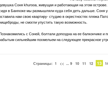
девушка Соня khurooa, живущая и работающая на этом острове. О
сидя в Бангкоке мы размышляли куда себя деть дальше. Соня у
оставила нам свою квартиру- студию в окрестностях пляжа Патон
нищеброды, не смогли упустить такую возможность.
Познакомились с Соней, болтали допоздна на ее балкончике и п
забытым сильнейшим похмельем на следующее прекрасное утр
13
Страницы:
1
<<
...
9
10
11
12
1