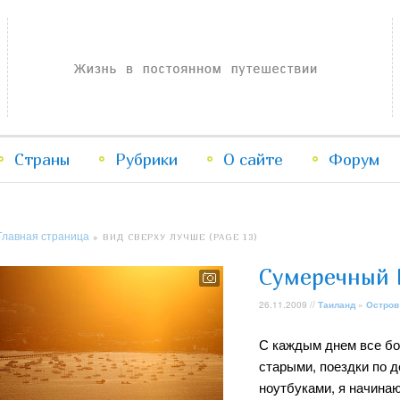
Жизнь в постоянном путешествии
Страны
Рубрики
Перейти
Перейти
О сайте
Форум
к
к
Главная страница
» ВИД СВЕРХУ ЛУЧШЕ (PAGE 13)
основному
дополнительному
Сумеречный 
содержимому
содержимому
26.11.2009 //
Таиланд
»
Остров
С каждым днем все бо
старыми, поездки по д
ноутбуками, я начинаю