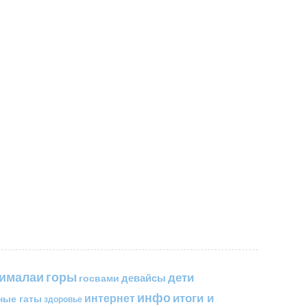
горы
гималаи
дети
госвами
девайсы
инфо
итоги и
интернет
ные гаты
здоровье