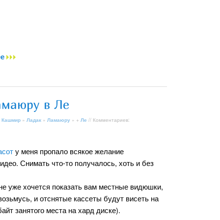
ее
амаюру в Ле
 Кашмир
»
Ладак
»
Ламаюру
» +
Ле
// Комментариев:
асот
у меня пропало всякое желание
део. Снимать что-то получалось, хоть и без
мне уже хочется показать вам местные видюшки,
е возьмусь, и отснятые кассеты будут висеть на
байт занятого места на хард диске).