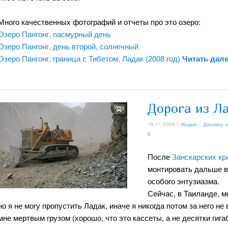
Много качественных фотографий и отчеты про это озеро:
Озеро Пангонг, пасмурный день
Озеро Пангонг, день второй, солнечный
Озеро Пангонг, граница с Тибетом, Ладак (2008 год)
Читать дал
Дорога из Л
16.11.2009 //
Индия
»
Джамму и
6
После
Занскарских кр
монтировать дальше ви
особого энтузиазма.
Сейчас, в Таиланде, 
но я не могу пропустить Ладак, иначе я никогда потом за него н
мне мертвым грузом (хорошо, что это кассеты, а не десятки гига