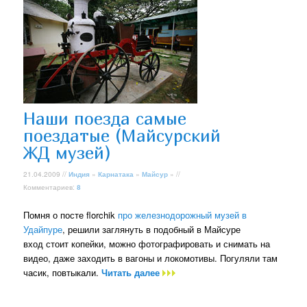
Наши поезда самые
поездатые (Майсурский
ЖД музей)
21.04.2009 //
Индия
»
Карнатака
»
Майсур
» //
Комментариев:
8
Помня о посте florchik
про железнодорожный музей в
Удайпуре
, решили заглянуть в подобный в Майсуре
вход стоит копейки, можно фотографировать и снимать на
видео, даже заходить в вагоны и локомотивы. Погуляли там
часик, повтыкали.
Читать далее