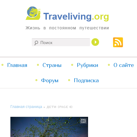
Жизнь в постоянном путешествии
Поиск
Traveliving
Главное
Главная
Страны
Перейти
Перейти
Рубрики
О сайте
меню
Форум
к
к
Подписка
основному
дополнительному
Главная страница
» ДЕТИ (PAGE 6)
содержимому
содержимому