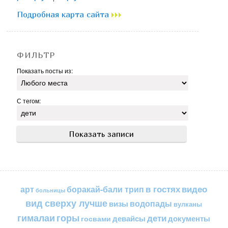
Подробная карта сайта
ФИЛЬТР
Показать посты из:
С тегом:
в гостях
видео
арт
боракай-бали трип
больницы
вид сверху лучше
водопады
визы
вулканы
горы
гималаи
дети
документы
госвами
девайсы