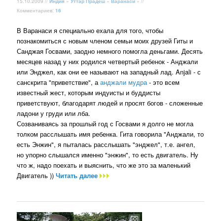
15.10.2009 //
Индия
»
Уттар Прадеш
»
Варанаси
» //
Комментариев:
16
В Варанаси я специально ехала для того, чтобы
познакомиться с новым членом семьи моих друзей Гиты и
Санджая Госвами, заодно немного помогла деньгами. Десять
месяцев назад у них родился четвертый ребенок - Анджали
или Энджел, как они ее называют на западный лад. Anjali - с
санскрита "приветствие", а
анджали мудра
- это всем
известный жест, которым индуисты и буддисты
приветствуют, благодарят людей и просят богов - сложенные
ладони у груди или лба.
Созваниваясь за прошлый год с Госвами я долго не могла
толком расслышать имя ребенка. Гита говорила "Анджали, то
есть Энжин", я пыталась расслышать "энджел", т.е. ангел,
но упорно слышался именно "энжин", то есть двигатель. Ну
что ж, надо поехать и выяснить, что же это за маленький
Двигатель ))
Читать далее