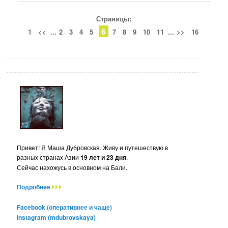
Страницы:
6
1
<<
...
2
3
4
5
7
8
9
10
11
...
>>
16
Привет! Я Маша Дубровская. Живу и путешествую в
разных странах Азии
19 лет и 23 дня
.
Сейчас нахожусь в основном на Бали.
Подробнее
Facebook (оперативнее и чаще)
Instagram (mdubrovskaya)