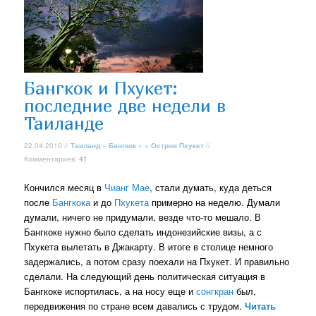
Бангкок и Пхукет:
последние две недели в
Таиланде
22.04.2010 //
Таиланд
»
Бангкок
» +
Остров Пхукет
//
Комментариев:
41
Кончился месяц в
Чианг Мае
, стали думать, куда деться
после
Бангкока
и до
Пхукета
примерно на неделю. Думали
думали, ничего не придумали, везде что-то мешало. В
Бангкоке нужно было сделать индонезийские визы, а с
Пхукета вылетать в Джакарту. В итоге в столице немного
задержались, а потом сразу поехали на Пхукет. И правильно
сделали. На следующий день политическая ситуация в
Бангкоке испортилась, а на носу еще и
сонгкран
был,
передвижения по стране всем давались с трудом.
Читать