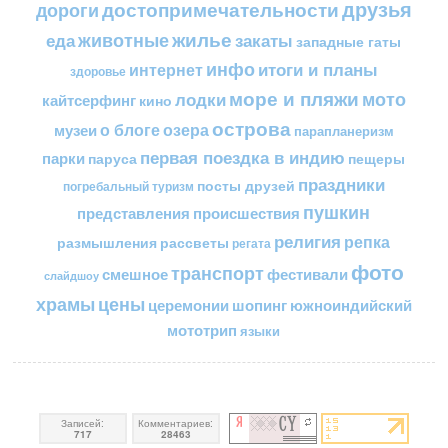
друзья
достопримечательности
дороги
жилье
еда
животные
закаты
западные гаты
инфо
итоги и планы
интернет
здоровье
море и пляжи
мото
лодки
кайтсерфинг
кино
острова
о блоге
озера
музеи
парапланеризм
первая поездка в индию
парки
пещеры
паруса
праздники
посты друзей
погребальный туризм
пушкин
представления
происшествия
религия
репка
размышления
рассветы
регата
фото
транспорт
смешное
фестивали
слайдшоу
цены
храмы
церемонии
шопинг
южноиндийский
мототрип
языки
Записей:
Комментариев:
717
28463