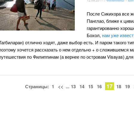
12.09.2011 //
Филиппины
»
Бох
После Сикихора все ж
Панглао, ближе к циви
гарантированно хороше
Бохол,
нам уже извест
Тагбиларан) отлично ходят, даже выбор есть. И паром такого типа
поэтому хочется рассказать о нем отдельно + о сложившемся ма
путешествия по Филиппинам (а вернее по островам Visayas) для 
17
Страницы:
1
<<
...
13
14
15
16
18
19