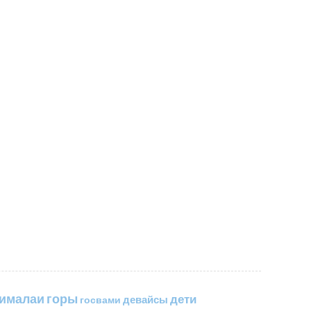
горы
гималаи
дети
госвами
девайсы