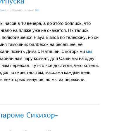
отпуска
глао
» // Комментариев:
43
 часов в 10 вечера, а до этого боялись, что
унгало на пляже уже не окажется. Пытались
 полюбившейся Playa Blanca по телефону, но он
омня тамошних балбесок на ресепшне, не
еехали пожить Дима с Наташей, с которыми
мы
 забили нам пару комнат, для Саши мы на одну
 нам переехал. Тут-то все достигли, чего хотели.
ездок по окрестностям, массажа каждый день,
з некоторых минусов, но мы их пережили.
 пароме Сикихор-