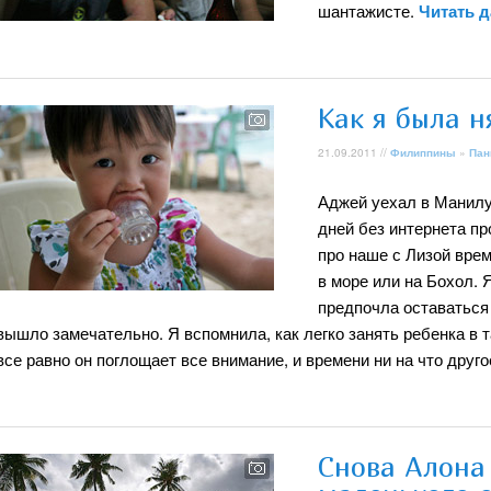
шантажисте.
Читать 
Как я была н
21.09.2011 //
Филиппины
»
Пан
Аджей уехал в Манилу
дней без интернета пр
про наше с Лизой врем
в море или на Бохол. 
предпочла оставаться 
вышло замечательно. Я вспомнила, как легко занять ребенка в 
все равно он поглощает все внимание, и времени ни на что друго
Снова Алона