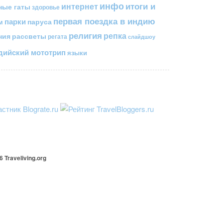
инфо
итоги и
интернет
ные гаты
здоровье
первая поездка в индию
парки
паруса
м
религия
репка
ния
рассветы
регата
слайдшоу
ийский мототрип
языки
26
Traveliving
.org