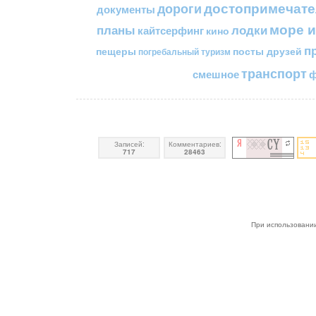
достопримечате
дороги
документы
море и
планы
лодки
кайтсерфинг
кино
п
пещеры
посты друзей
погребальный туризм
транспорт
смешное
ф
Записей:
Комментариев:
717
28463
При использовании