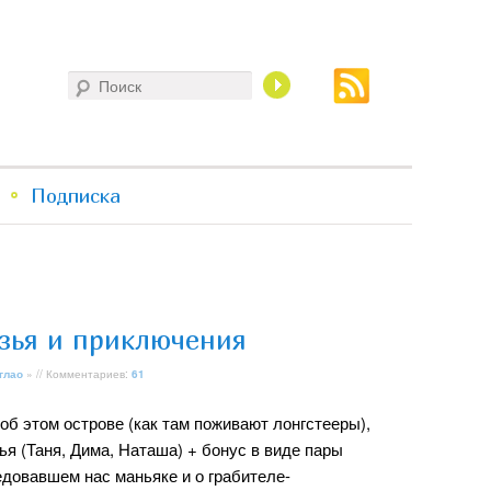
Поиск
Подписка
узья и приключения
глао
» // Комментариев:
61
об этом острове (как там поживают лонгстееры),
ья (Таня, Дима, Наташа) + бонус в виде пары
едовавшем нас маньяке и о грабителе-