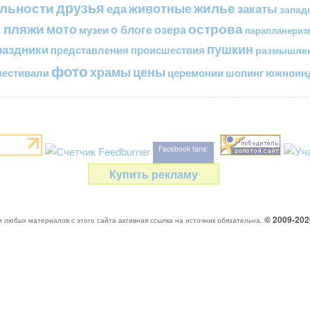
друзья
льности
жилье
еда
животные
закаты
запад
 пляжи
острова
мото
о блоге
озера
музеи
парапланериз
пушкин
раздники
представления
происшествия
размышле
фото
цены
храмы
естивали
церемонии
шопинг
южноинд
Facebook fans:
Купить рекламу
© 2009-20
 любых материалов с этого сайта активная ссылка на источник обязательна.