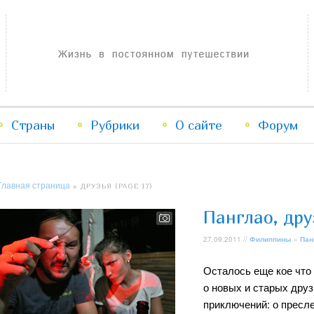
Жизнь в постоянном путешествии
Страны
Рубрики
Перейти
Перейти
О сайте
Форум
к
к
Главная страница
» ДРУЗЬЯ (PAGE 17)
основному
дополнительному
Панглао, др
содержимому
содержимому
27.09.2011 //
Филиппины
»
Пан
Осталось еще кое что 
о новых и старых друз
приключений: о пресл