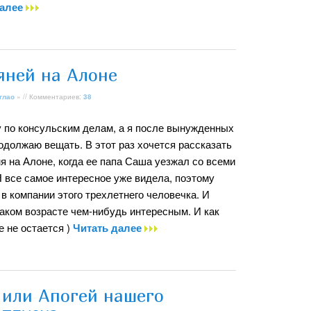
далее
яней на Алоне
глао
» // Комментариев:
38
 по консульским делам, а я после вынужденных
одолжаю вещать. В этот раз хочется рассказать
я на Алоне, когда ее папа Саша уезжал со всеми
Я все самое интересное уже видела, поэтому
в компании этого трехлетнего человечка. И
таком возрасте чем-нибудь интересным. И как
е не остается )
Читать далее
 или Апогей нашего