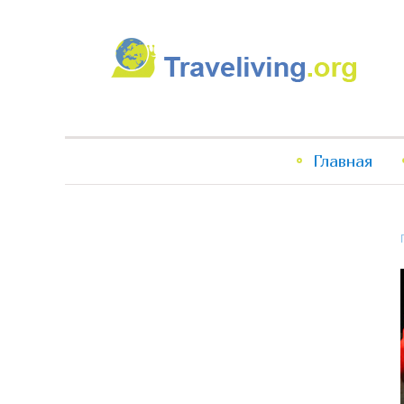
Traveliving
Главное
Главная
меню