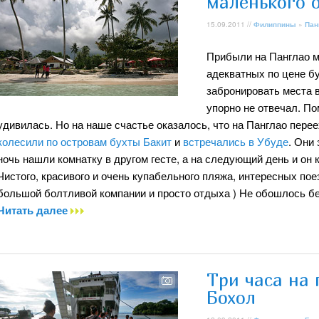
маленького 
15.09.2011 //
Филиппины
»
Пан
Прибыли на Панглао мы
адекватных по цене б
забронировать места в
упорно не отвечал. П
удивилась. Но на наше счастье оказалось, что на Панглао пер
колесили по островам бухты Бакит
и
встречались в Убуде
. Они
ночь нашли комнатку в другом гесте, а на следующий день и он к
Чистого, красивого и очень купабельного пляжа, интересных по
большой болтливой компании и просто отдыха ) Не обошлось бе
Читать далее
Три часа на
Бохол