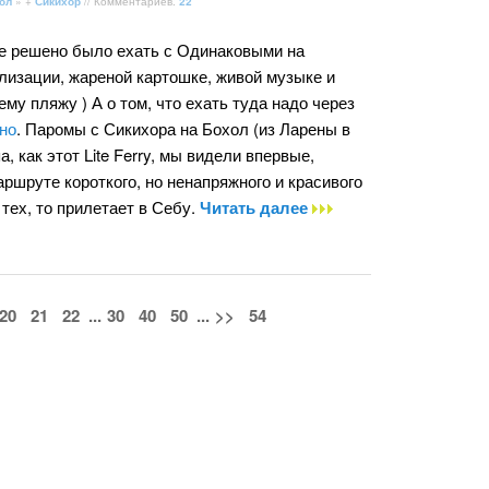
ол
» +
Сикихор
// Комментариев:
22
е решено было ехать с Одинаковыми на
лизации, жареной картошке, живой музыке и
му пляжу ) А о том, что ехать туда надо через
но
. Паромы с Сикихора на Бохол (из Ларены в
, как этот Lite Ferry, мы видели впервые,
ршруте короткого, но ненапряжного и красивого
тех, то прилетает в Себу.
Читать далее
20
21
22
...
30
40
50
...
>>
54