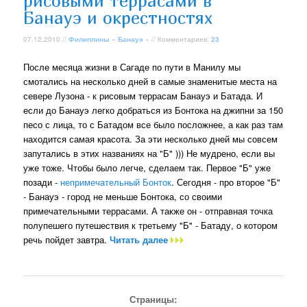
рисовыми террасами в
Банауэ и окрестностях
07.12.2010 //
Филиппины
»
Банауэ
» // Комментариев:
23
После месяца жизни в Сагаде по пути в Манилу мы
смотались на несколько дней в самые знаменитые места на
севере Лузона - к рисовым террасам Банауэ и Батада. И
если до Банауэ легко добраться из Бонтока на джипни за 150
песо с лица, то с Батадом все было посложнее, а как раз там
находится самая красота. За эти несколько дней мы совсем
запутались в этих названиях на "Б" ))) Не мудрено, если вы
уже тоже. Чтобы было легче, сделаем так. Первое "Б" уже
позади -
непримечательный Бонток
. Сегодня - про второе "Б"
- Банауэ - город не меньше Бонтока, со своими
примечательными террасами. А также он - отправная точка
полупешего путешествия к третьему "Б" - Батаду, о котором
речь пойдет завтра.
Читать далее
Страницы: