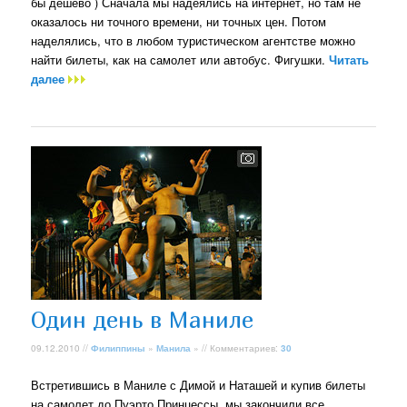
бы дешево ) Сначала мы надеялись на интернет, но там не
оказалось ни точного времени, ни точных цен. Потом
наделялись, что в любом туристическом агентстве можно
найти билеты, как на самолет или автобус. Фигушки.
Читать
далее
Один день в Маниле
09.12.2010 //
Филиппины
»
Манила
» // Комментариев:
30
Встретившись в Маниле с Димой и Наташей и купив билеты
на самолет до Пуэрто Принцессы, мы закончили все