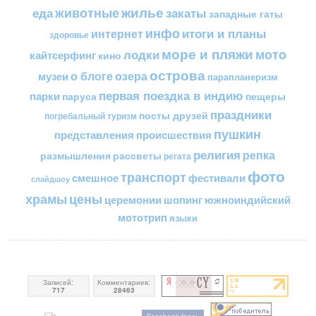
жилье
еда
животные
закаты
западные гаты
инфо
итоги и планы
интернет
здоровье
море и пляжи
мото
лодки
кайтсерфинг
кино
острова
о блоге
озера
музеи
парапланеризм
первая поездка в индию
парки
пещеры
паруса
праздники
посты друзей
погребальный туризм
пушкин
представления
происшествия
религия
репка
размышления
рассветы
регата
фото
транспорт
смешное
фестивали
слайдшоу
цены
храмы
церемонии
шопинг
южноиндийский
мототрип
языки
Записей:
Комментариев:
717
28463