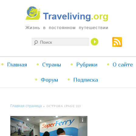
Жизнь в постоянном путешествии
Поиск
Traveliving
Главное
Главная
Страны
Перейти
Перейти
Рубрики
О сайте
меню
Форум
к
к
Подписка
основному
дополнительному
Главная страница
» ОСТРОВА (PAGE 22)
содержимому
содержимому