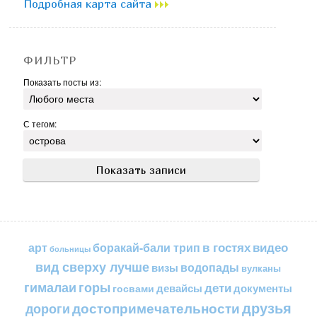
Подробная карта сайта
ФИЛЬТР
Показать посты из:
С тегом:
в гостях
видео
арт
боракай-бали трип
больницы
вид сверху лучше
водопады
визы
вулканы
горы
гималаи
дети
документы
госвами
девайсы
друзья
достопримечательности
дороги