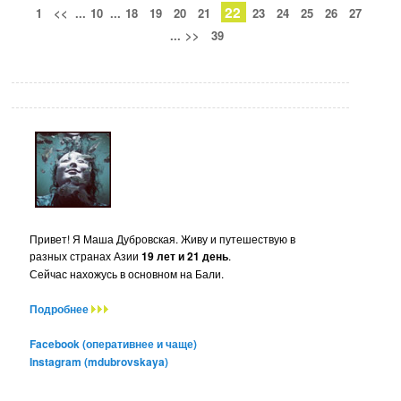
22
1
<<
...
10
...
18
19
20
21
23
24
25
26
27
...
>>
39
Привет! Я Маша Дубровская. Живу и путешествую в
разных странах Азии
19 лет и 21 день
.
Сейчас нахожусь в основном на Бали.
Подробнее
Facebook (оперативнее и чаще)
Instagram (mdubrovskaya)