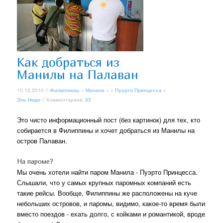
Как добраться из
Манилы на Палаван
10.12.2010 //
Филиппины
»
Манила
» +
Пуэрто Принцесса
+
Эль Нидо
// Комментариев:
33
Это чисто информационный пост (без картинок) для тех, кто
собирается в Филиппины и хочет добраться из Манилы на
остров Палаван.
На пароме?
Мы очень хотели найти паром Манила - Пуэрто Принцесса.
Слышали, что у самых крупных паромных компаний есть
такие рейсы. Вообще, Филиппины же расположены на куче
небольших островов, и паромы, видимо, какое-то время были
вместо поездов - ехать долго, с койками и романтикой, вроде