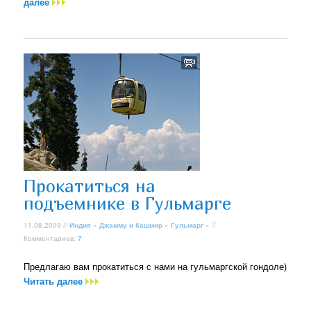
далее
Прокатиться на
подъемнике в Гульмарге
11.08.2009 //
Индия
»
Джамму и Кашмир
»
Гульмарг
» //
Комментариев:
7
Предлагаю вам прокатиться с нами на гульмаргской гондоле)
Читать далее