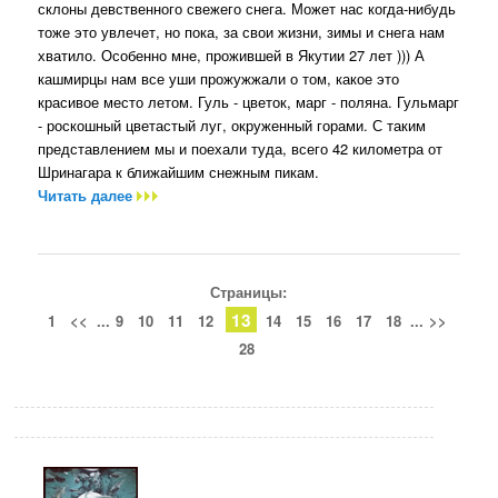
склоны девственного свежего снега. Может нас когда-нибудь
тоже это увлечет, но пока, за свои жизни, зимы и снега нам
хватило. Особенно мне, прожившей в Якутии 27 лет ))) А
кашмирцы нам все уши прожужжали о том, какое это
красивое место летом. Гуль - цветок, марг - поляна. Гульмарг
- роскошный цветастый луг, окруженный горами. С таким
представлением мы и поехали туда, всего 42 километра от
Шринагара к ближайшим снежным пикам.
Читать далее
Страницы:
13
1
<<
...
9
10
11
12
14
15
16
17
18
...
>>
28