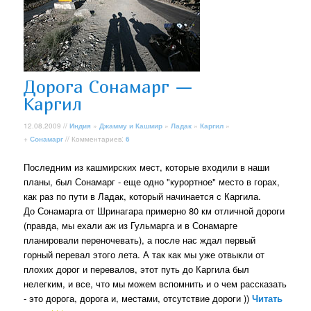
Дорога Сонамарг —
Каргил
12.08.2009 //
Индия
»
Джамму и Кашмир
»
Ладак
»
Каргил
»
+
Сонамарг
// Комментариев:
6
Последним из кашмирских мест, которые входили в наши
планы, был Сонамарг - еще одно "курортное" место в горах,
как раз по пути в Ладак, который начинается с Каргила.
До Сонамарга от Шринагара примерно 80 км отличной дороги
(правда, мы ехали аж из Гульмарга и в Сонамарге
планировали переночевать), а после нас ждал первый
горный перевал этого лета. А так как мы уже отвыкли от
плохих дорог и перевалов, этот путь до Каргила был
нелегким, и все, что мы можем вспомнить и о чем рассказать
- это дорога, дорога и, местами, отсутствие дороги ))
Читать