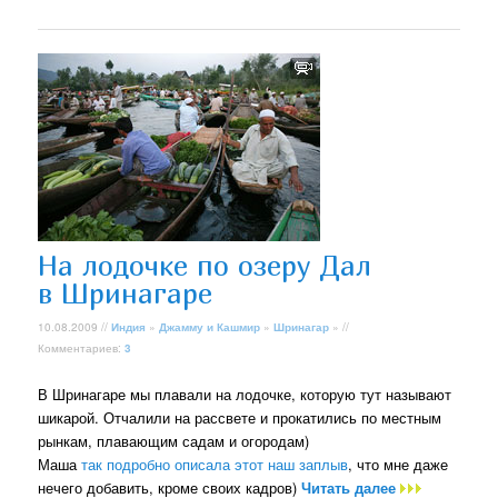
На лодочке по озеру Дал
в Шринагаре
10.08.2009 //
Индия
»
Джамму и Кашмир
»
Шринагар
» //
Комментариев:
3
В Шринагаре мы плавали на лодочке, которую тут называют
шикарой. Отчалили на рассвете и прокатились по местным
рынкам, плавающим садам и огородам)
Маша
так подробно описала этот наш заплыв
, что мне даже
нечего добавить, кроме своих кадров)
Читать далее