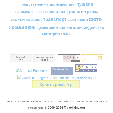
пушкин
представления
происшествия
религия
репка
размышления
рассветы
регата
фото
транспорт
смешное
фестивали
слайдшоу
цены
храмы
церемонии
шопинг
южноиндийский
мототрип
языки
Записей:
Комментариев:
717
28463
Facebook fans:
Купить рекламу
При использовании любых материалов с этого сайта активная ссылка на источник
© 2009-2026
Traveliving
.org
обязательна.