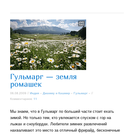
Гульмарг — земля
ромашек
06.08.2009 //
Индия
»
Джамму и Кашмир
»
Гульмарг
» //
Комментариев:
11
Мы знаем, что в Гульмарг по большей части стоит ехать
зимой. Но только тем, кто увлекается спуском с гор на
лыжах и сноубордах. Любители зимних развлечений
нахваливают это место за отличный фрирайд, бесконечные