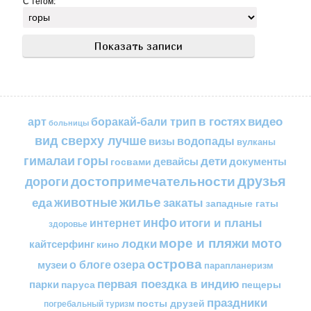
С тегом:
в гостях
видео
арт
боракай-бали трип
больницы
вид сверху лучше
водопады
визы
вулканы
горы
гималаи
дети
документы
госвами
девайсы
друзья
достопримечательности
дороги
жилье
еда
животные
закаты
западные гаты
инфо
итоги и планы
интернет
здоровье
море и пляжи
мото
лодки
кайтсерфинг
кино
острова
о блоге
озера
музеи
парапланеризм
первая поездка в индию
парки
пещеры
паруса
праздники
посты друзей
погребальный туризм