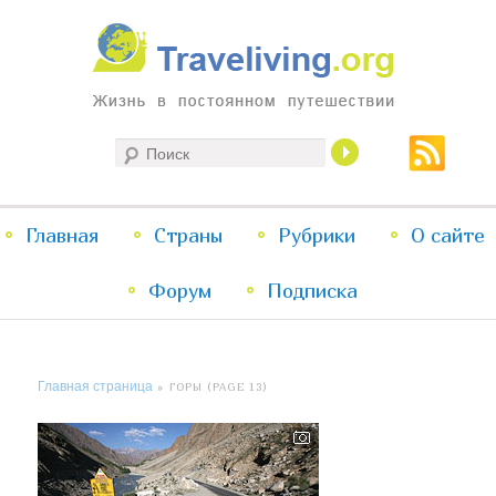
Жизнь в постоянном путешествии
Поиск
Traveliving
Главное
Главная
Страны
Перейти
Перейти
Рубрики
О сайте
меню
Форум
к
к
Подписка
основному
дополнительному
Главная страница
» ГОРЫ (PAGE 13)
содержимому
содержимому