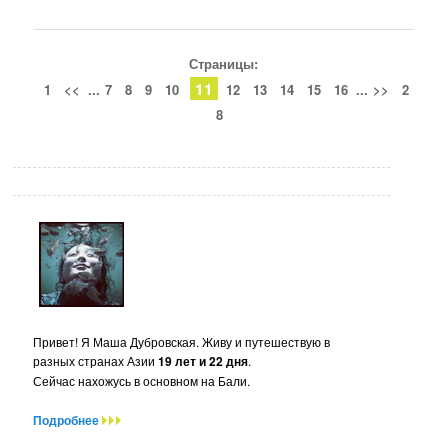
Страницы:
11
1
<<
...
7
8
9
10
12
13
14
15
16
...
>>
2
8
Привет! Я Маша Дубровская. Живу и путешествую в
разных странах Азии
19 лет и 22 дня
.
Сейчас нахожусь в основном на Бали.
Подробнее