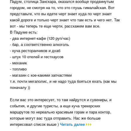
Падум, столица Занскара, оказался вообще продвинутым
городом, не смотря на то, что это глушь гималайская. Вот
представьте, что вы едете черт знает куда по черт знает
какой дороге и только черт знает что там есть и чего нет. Так
вот - мы теперь те еще черти, расскажем вам все.
В Падуме есть:
- два интернет-кафе (120 руп/час)
- бар, а соответственно алкоголь
- куча ресторанчиков и дхаб
- штук 10 отелей и гестхаусов
- механик
- топливо
- магазин с кое-какими запчастями
т.е. почти мегаполис, и не надо туда бояться ехать (как мы
поначалу ))
Если вас это интересует, то там найдутся и сувениры, и
события, и другие туристы, а еще куча трекерских
маршрутов по нереально красивым горам и пара контор,
которые могут вас туда отправить. Нас же больше
интересовал список выше )
Читать далее