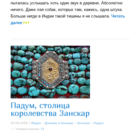
пыталась услышать хоть один звук в деревне. Абсолютно
ничего. Даже лая собак, которых там, кажись, одна штука.
Больше нигде в Индии такой тишины я не слышала.
Читать
далее
Падум, столица
королевства Занскар
26.08.2009 //
Индия
»
Джамму и Кашмир
»
Занскар
»
Падум
» // Комментариев:
12