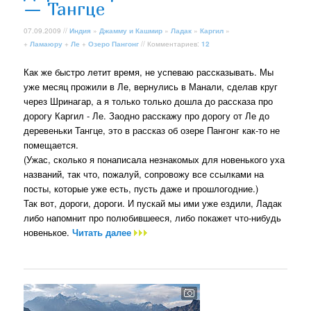
— Тангце
07.09.2009 //
Индия
»
Джамму и Кашмир
»
Ладак
»
Каргил
»
+
Ламаюру
+
Ле
+
Озеро Пангонг
// Комментариев:
12
Как же быстро летит время, не успеваю рассказывать. Мы
уже месяц прожили в Ле, вернулись в Манали, сделав круг
через Шринагар, а я только только дошла до рассказа про
дорогу Каргил - Ле. Заодно расскажу про дорогу от Ле до
деревеньки Тангце, это в рассказ об озере Пангонг как-то не
помещается.
(Ужас, сколько я понаписала незнакомых для новенького уха
названий, так что, пожалуй, сопровожу все ссылками на
посты, которые уже есть, пусть даже и прошлогодние.)
Так вот, дороги, дороги. И пускай мы ими уже ездили, Ладак
либо напомнит про полюбившееся, либо покажет что-нибудь
новенькое.
Читать далее