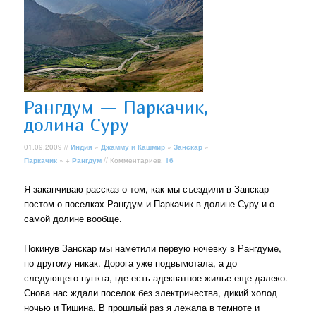
Рангдум — Паркачик,
долина Суру
01.09.2009 //
Индия
»
Джамму и Кашмир
»
Занскар
»
Паркачик
» +
Рангдум
// Комментариев:
16
Я заканчиваю рассказ о том, как мы съездили в Занскар
постом о поселках Рангдум и Паркачик в долине Суру и о
самой долине вообще.
Покинув Занскар мы наметили первую ночевку в Рангдуме,
по другому никак. Дорога уже подвымотала, а до
следующего пункта, где есть адекватное жилье еще далеко.
Снова нас ждали поселок без электричества, дикий холод
ночью и Тишина. В прошлый раз я лежала в темноте и