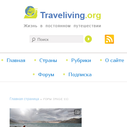
Жизнь в постоянном путешествии
Поиск
Traveliving
Главное
Главная
Страны
Перейти
Перейти
Рубрики
О сайте
меню
Форум
к
к
Подписка
основному
дополнительному
Главная страница
» ГОРЫ (PAGE 11)
содержимому
содержимому