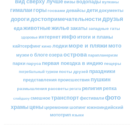
вид сверху лучше
водопады
визы
вулканы
горы
гималаи
дети
документы
госвами
девайсы
друзья
достопримечательности
дороги
жилье
еда
животные
закаты
западные гаты
инфо
итоги и планы
интернет
здоровье
море и пляжи
мото
лодки
кайтсерфинг
кино
острова
о блоге
озера
музеи
парапланеризм
первая поездка в индию
парки
пещеры
паруса
праздники
посты друзей
погребальный туризм
пушкин
представления
происшествия
религия
репка
размышления
рассветы
регата
фото
транспорт
смешное
фестивали
слайдшоу
цены
храмы
церемонии
шопинг
южноиндийский
мототрип
языки