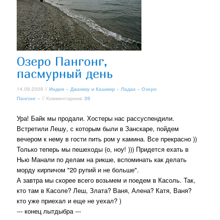
Озеро Пангонг,
пасмурный день
14.09.2009 //
Индия
»
Джамму и Кашмир
»
Ладак
»
Озеро
Пангонг
» // Комментариев:
20
Ура! Байк мы продали. Хостеры нас рассуспендили.
Встретили Лешу, с которым были в Занскаре, пойдем
вечером к нему в гости пить ром у камина. Все прекрасно ))
Только теперь мы пешеходы (о, ноу! ))) Придется ехать в
Нью Манали по делам на рикше, вспоминать как делать
морду кирпичом "20 рупий и не больше".
А завтра мы скорее всего возьмем и поедем в Касоль. Так,
кто там в Касоле? Леш, Злата? Ваня, Алена? Катя, Ваня?
кто уже приехал и еще не уехал? )
--- конец лытдыбра ---