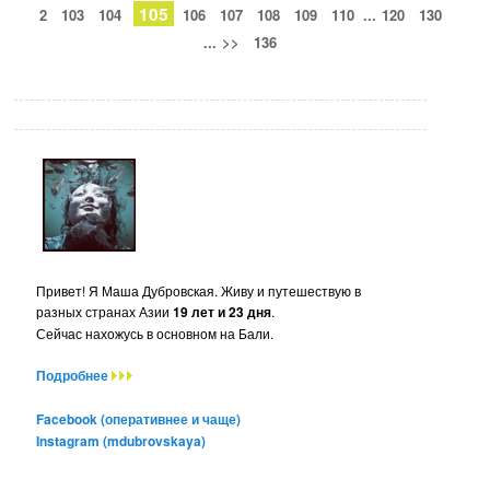
105
2
103
104
106
107
108
109
110
...
120
130
...
>>
136
Привет! Я Маша Дубровская. Живу и путешествую в
разных странах Азии
19 лет и 23 дня
.
Сейчас нахожусь в основном на Бали.
Подробнее
Facebook (оперативнее и чаще)
Instagram (mdubrovskaya)