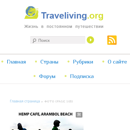
Жизнь в постоянном путешествии
Поиск
Traveliving
Главное
Главная
Страны
Перейти
Перейти
Рубрики
О сайте
меню
Форум
к
к
Подписка
основному
дополнительному
Главная страница
» ФОТО (PAGE 105)
содержимому
содержимому