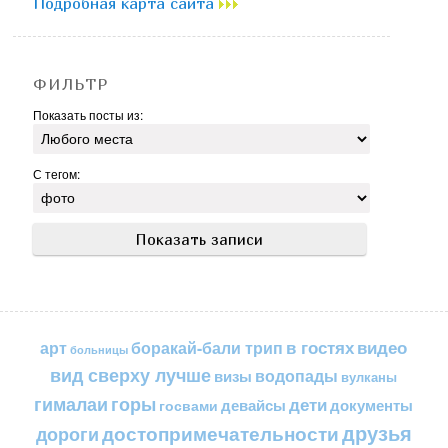
Подробная карта сайта
ФИЛЬТР
Показать посты из:
С тегом:
в гостях
видео
арт
боракай-бали трип
больницы
вид сверху лучше
водопады
визы
вулканы
горы
гималаи
дети
документы
госвами
девайсы
друзья
достопримечательности
дороги