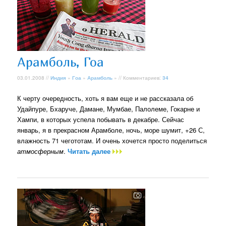
Арамболь, Гоа
03.01.2008 //
Индия
»
Гоа
»
Арамболь
» // Комментариев:
34
К черту очередность, хоть я вам еще и не рассказала об
Удайпуре, Бхаруче, Дамане, Мумбае, Палолеме, Гокарне и
Хампи, в которых успела побывать в декабре. Сейчас
январь, я в прекрасном Арамболе, ночь, море шумит, +26 С,
влажность 71 чегототам. И очень хочется просто поделиться
атмосферным
.
Читать далее