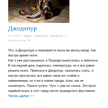
Джодхпур
24.12.2007 //
Индия
»
Раджастан
»
Джодхпур
» //
Комментариев:
18
Ого, в Джодхпуре я оказывается была аж месяц назад. Как
быстро время летит.
Как я уже рассказывала, в Пушкаре вымоталась и заболела.
В последний день поднялась температура, но я все равно
решила ехать. Приехала в Джодхпур, свалилась спать, а
наутро проснулась все равно такая же слабая и
невменяемая, но я же в новом городе, ёлки, как не
посмотреть. Пошла гулять. Чуть с ума не сошла. Это было
ошибкой ехать в этот город после пушкарского фестиваля.
Читать далее