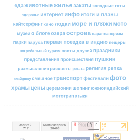
жилье
еда
животные
закаты
западные гаты
инфо
итоги и планы
интернет
здоровье
море и пляжи
мото
лодки
кайтсерфинг
кино
острова
о блоге
озера
музеи
парапланеризм
первая поездка в индию
парки
пещеры
паруса
праздники
посты друзей
погребальный туризм
пушкин
представления
происшествия
религия
репка
размышления
рассветы
регата
фото
транспорт
смешное
фестивали
слайдшоу
цены
храмы
церемонии
шопинг
южноиндийский
мототрип
языки
Записей:
Комментариев:
717
28463
Facebook fans: