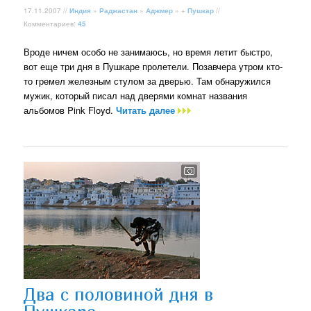
17.11.2007 //
Индия
»
Раджастан
»
Аджмер
» +
Пушкар
//
Комментариев:
45
Вроде ничем особо не занимаюсь, но время летит быстро,
вот еще три дня в Пушкаре пролетели. Позавчера утром кто-
то гремел железным стулом за дверью. Там обнаружился
мужик, который писал над дверями комнат названия
альбомов Pink Floyd.
Читать далее
Два с половиной дня в