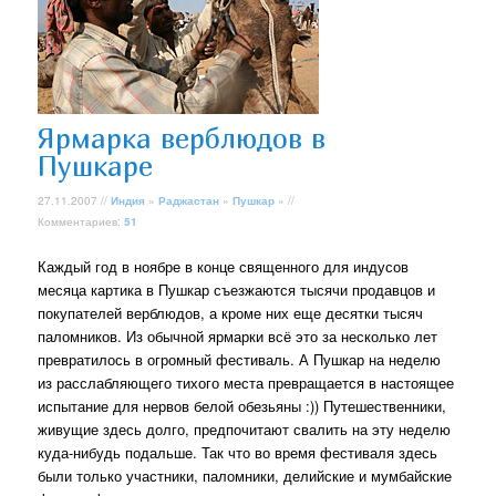
Ярмарка верблюдов в
Пушкаре
27.11.2007 //
Индия
»
Раджастан
»
Пушкар
» //
Комментариев:
51
Каждый год в ноябре в конце священного для индусов
месяца картика в Пушкар съезжаются тысячи продавцов и
покупателей верблюдов, а кроме них еще десятки тысяч
паломников. Из обычной ярмарки всё это за несколько лет
превратилось в огромный фестиваль. А Пушкар на неделю
из расслабляющего тихого места превращается в настоящее
испытание для нервов белой обезьяны :)) Путешественники,
живущие здесь долго, предпочитают свалить на эту неделю
куда-нибудь подальше. Так что во время фестиваля здесь
были только участники, паломники, делийские и мумбайские