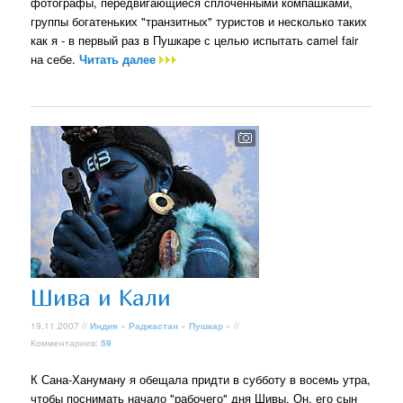
фотографы, передвигающиеся сплоченными компашками,
группы богатеньких "транзитных" туристов и несколько таких
как я - в первый раз в Пушкаре с целью испытать camel fair
на себе.
Читать далее
Шива и Кали
19.11.2007 //
Индия
»
Раджастан
»
Пушкар
» //
Комментариев:
59
К Сана-Хануману я обещала придти в субботу в восемь утра,
чтобы поснимать начало "рабочего" дня Шивы. Он, его сын