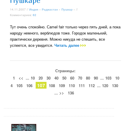
Пушкаре
14.11.2007 //
Индия
»
Раджастан
»
Пушкар
» //
Комментариев:
62
Тут очень спокойно. Сamel fair только через пять дней, а пока
народу немного, верблюдов тоже. Городок маленький,
практически деревня. Можно никуда не спешить, все
успеется, все увидится.
Читать далее
Страницы:
1
<<
...
10
20
30
40
50
60
70
80
90
...
103
10
107
4
105
106
108
109
110
111
112
...
120
130
...
>>
136