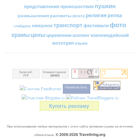
пушкин
представления
происшествия
религия
репка
размышления
рассветы
регата
фото
транспорт
смешное
фестивали
слайдшоу
цены
храмы
церемонии
шопинг
южноиндийский
мототрип
языки
Записей:
Комментариев:
717
28463
Facebook fans:
Купить рекламу
При использовании любых материалов с этого сайта активная ссылка на источник
© 2009-2026
Traveliving
.org
обязательна.