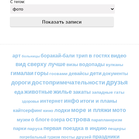
С тегом:
в гостях
видео
арт
боракай-бали трип
больницы
вид сверху лучше
водопады
визы
вулканы
горы
гималаи
дети
документы
госвами
девайсы
друзья
достопримечательности
дороги
жилье
еда
животные
закаты
западные гаты
инфо
итоги и планы
интернет
здоровье
море и пляжи
мото
лодки
кайтсерфинг
кино
острова
о блоге
озера
музеи
парапланеризм
первая поездка в индию
парки
пещеры
паруса
праздники
посты друзей
погребальный туризм