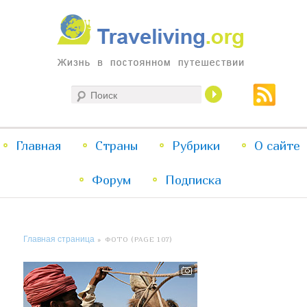
Жизнь в постоянном путешествии
Поиск
Traveliving
Главное
Главная
Страны
Перейти
Перейти
Рубрики
О сайте
меню
Форум
к
к
Подписка
основному
дополнительному
Главная страница
» ФОТО (PAGE 107)
содержимому
содержимому