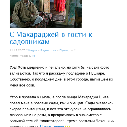
С Махараджей в гости к
садовникам
11.12.2007 //
Индия
»
Раджастан
»
Пушкар
» //
Комментариев:
45
Ура! Хоть медленно и печально, но хотя бы на сайт фото
заливаются. Так что я расскажу последнее о Пушкаре.
Собственно, о последнем дне, в этом городе, выпившем из
меня все соки.
Утро я провела у цыган, а после обеда Махараджа Шива
повел меня в розовые сады, как и обещал. Сады оказались
скорее плантациями, и вся эта экскурсия не ограничилась
любованием на розы, а превратилась в знакомство с
большой семьей "плантаторов" - тремя братьями Чохан и их
родственниками.
Читать далее