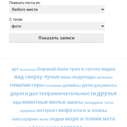
Показать посты из:
С тегом:
в гостях
видео
арт
боракай-бали трип
больницы
вид сверху лучше
водопады
визы
вулканы
горы
гималаи
дети
документы
госвами
девайсы
друзья
достопримечательности
дороги
жилье
еда
животные
закаты
западные гаты
инфо
итоги и планы
интернет
здоровье
море и пляжи
мото
лодки
кайтсерфинг
кино
острова