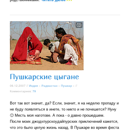
Пушкарские цыгане
06.12.2007 //
Индия
»
Раджастан
»
Пушкар
» //
Комментариев:
79
Вот так вот значит, да? Если, значит, я на неделю пропаду и
не буду появляться в инете, то никто и не почешется? Нуну
🙂 Месть моя наготове. А пока - о давно прошедшем.
После моих джодхпурскоудайпурских приключений кажется,
что это было целую жизнь назад. В Пушкаре во время феста