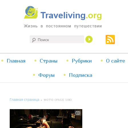
Жизнь в постоянном путешествии
Поиск
Traveliving
Главное
Главная
Страны
Перейти
Перейти
Рубрики
О сайте
меню
Форум
к
к
Подписка
основному
дополнительному
Главная страница
» ФОТО (PAGE 106)
содержимому
содержимому