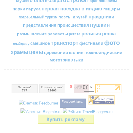
о блоге
озера
музеи
парапланеризм
первая поездка в индию
парки
пещеры
паруса
праздники
посты друзей
погребальный туризм
пушкин
представления
происшествия
религия
репка
размышления
рассветы
регата
фото
транспорт
смешное
фестивали
слайдшоу
цены
храмы
церемонии
шопинг
южноиндийский
мототрип
языки
Записей:
Комментариев:
717
28463
Facebook fans:
Купить рекламу