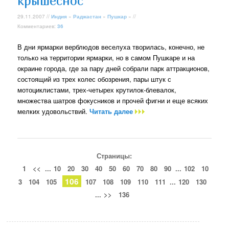
крышеснос
29.11.2007 //
Индия
»
Раджастан
»
Пушкар
» //
Комментариев:
36
В дни ярмарки верблюдов веселуха творилась, конечно, не
только на территории ярмарки, но в самом Пушкаре и на
окраине города, где за пару дней собрали парк аттракционов,
состоящий из трех колес обозрения, пары штук с
мотоциклистами, трех-четырех крутилок-блевалок,
множества шатров фокусников и прочей фигни и еще всяких
мелких удовольствий.
Читать далее
Страницы:
1
<<
...
10
20
30
40
50
60
70
80
90
...
102
10
106
3
104
105
107
108
109
110
111
...
120
130
...
>>
136