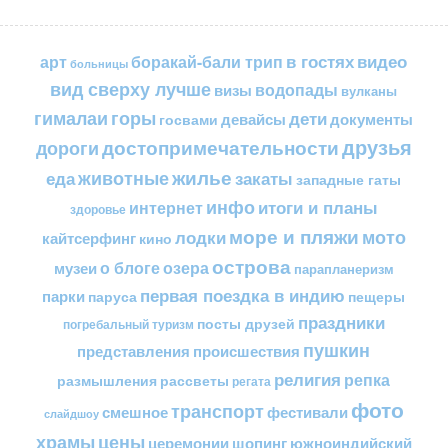
в гостях
видео
арт
боракай-бали трип
больницы
вид сверху лучше
водопады
визы
вулканы
горы
гималаи
дети
документы
госвами
девайсы
друзья
достопримечательности
дороги
жилье
еда
животные
закаты
западные гаты
инфо
итоги и планы
интернет
здоровье
море и пляжи
мото
лодки
кайтсерфинг
кино
острова
о блоге
озера
музеи
парапланеризм
первая поездка в индию
парки
пещеры
паруса
праздники
посты друзей
погребальный туризм
пушкин
представления
происшествия
религия
репка
размышления
рассветы
регата
фото
транспорт
смешное
фестивали
слайдшоу
цены
храмы
церемонии
шопинг
южноиндийский