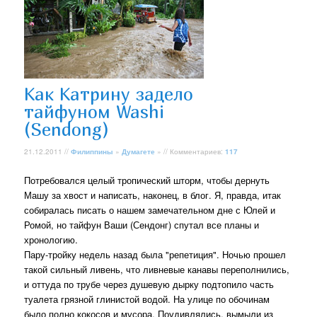
Как Катрину задело
тайфуном Washi
(Sendong)
21.12.2011 //
Филиппины
»
Думагете
» // Комментариев:
117
Потребовался целый тропический шторм, чтобы дернуть
Машу за хвост и написать, наконец, в блог. Я, правда, итак
собиралась писать о нашем замечательном дне с Юлей и
Ромой, но тайфун Ваши (Сендонг) спутал все планы и
хронологию.
Пару-тройку недель назад была "репетиция". Ночью прошел
такой сильный ливень, что ливневые канавы переполнились,
и оттуда по трубе через душевую дырку подтопило часть
туалета грязной глинистой водой. На улице по обочинам
было полно кокосов и мусора. Поудивлялись, вымыли из