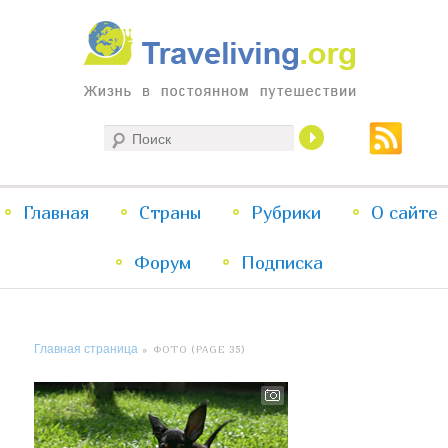
Жизнь в постоянном путешествии
Поиск
Traveliving
Главное
Главная
Страны
Перейти
Перейти
Рубрики
О сайте
меню
Форум
к
к
Подписка
основному
дополнительному
Главная страница
» ФОТО (PAGE 35)
содержимому
содержимому