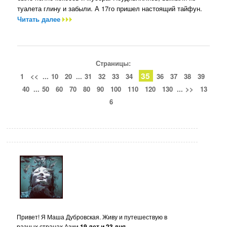
туалета глину и забыли. А 17го пришел настоящий тайфун.
Читать далее
Страницы:
35
1
<<
...
10
20
...
31
32
33
34
36
37
38
39
40
...
50
60
70
80
90
100
110
120
130
...
>>
13
6
Привет! Я Маша Дубровская. Живу и путешествую в
разных странах Азии
19 лет и 23 дня
.