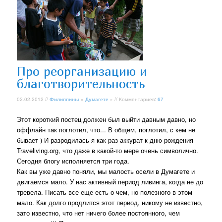
Про реорганизацию и
благотворительность
02.02.2012 //
Филиппины
»
Думагете
» // Комментариев:
67
Этот короткий постец должен был выйти давным давно, но
оффлайн так поглотил, что... В общем, поглотил, с кем не
бывает ) И разродилась я как раз аккурат к дню рождения
Traveliving.org, что даже в какой-то мере очень символично.
Сегодня блогу исполняется три года.
Как вы уже давно поняли, мы малость осели в Думагете и
двигаемся мало. У нас активный период ливинга, когда не до
тревела. Писать все еще есть о чем, но полезного в этом
мало. Как долго продлится этот период, никому не известно,
зато известно, что нет ничего более постоянного, чем