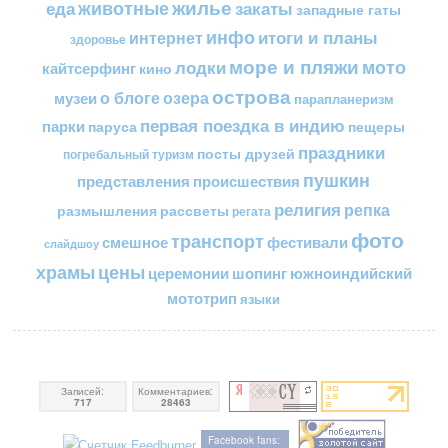
жилье
еда
животные
закаты
западные гаты
инфо
итоги и планы
интернет
здоровье
море и пляжи
мото
лодки
кайтсерфинг
кино
острова
о блоге
озера
музеи
парапланеризм
первая поездка в индию
парки
пещеры
паруса
праздники
посты друзей
погребальный туризм
пушкин
представления
происшествия
религия
репка
размышления
рассветы
регата
фото
транспорт
смешное
фестивали
слайдшоу
цены
храмы
церемонии
шопинг
южноиндийский
мототрип
языки
Записей:
Комментариев:
717
28463
Facebook fans: