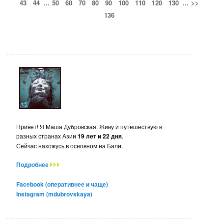
43
44
...
50
60
70
80
90
100
110
120
130
...
>>
136
Привет! Я Маша Дубровская. Живу и путешествую в
разных странах Азии
19 лет и 22 дня
.
Сейчас нахожусь в основном на Бали.
Подробнее
Facebook (оперативнее и чаще)
Instagram (mdubrovskaya)