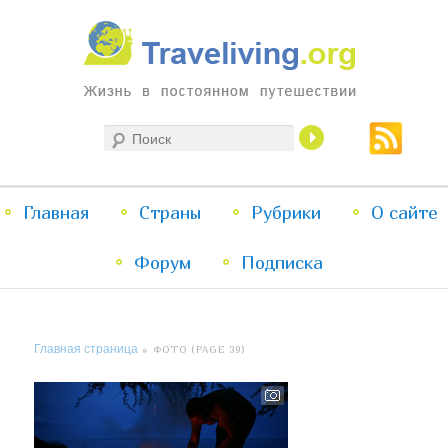
Жизнь в постоянном путешествии
Поиск
Traveliving
Главное
Главная
Страны
Перейти
Перейти
Рубрики
О сайте
меню
Форум
к
к
Подписка
основному
дополнительному
Главная страница
» ФОТО (PAGE 39)
содержимому
содержимому