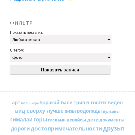
ФИЛЬТР
Показать посты из:
С тегом:
в гостях
видео
арт
боракай-бали трип
больницы
вид сверху лучше
водопады
визы
вулканы
горы
гималаи
дети
документы
госвами
девайсы
друзья
достопримечательности
дороги