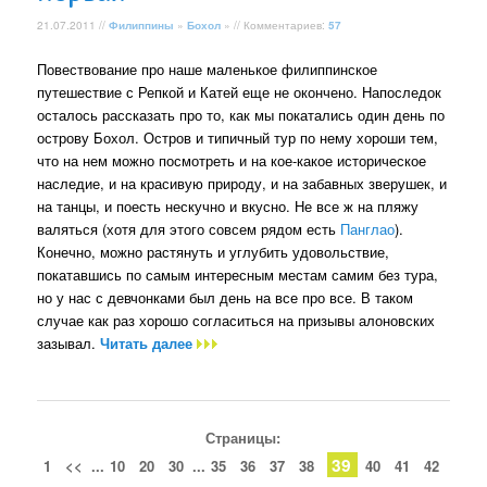
21.07.2011 //
Филиппины
»
Бохол
» // Комментариев:
57
Повествование про наше маленькое филиппинское
путешествие с Репкой и Катей еще не окончено. Напоследок
осталось рассказать про то, как мы покатались один день по
острову Бохол. Остров и типичный тур по нему хороши тем,
что на нем можно посмотреть и на кое-какое историческое
наследие, и на красивую природу, и на забавных зверушек, и
на танцы, и поесть нескучно и вкусно. Не все ж на пляжу
валяться (хотя для этого совсем рядом есть
Панглао
).
Конечно, можно растянуть и углубить удовольствие,
покатавшись по самым интересным местам самим без тура,
но у нас с девчонками был день на все про все. В таком
случае как раз хорошо согласиться на призывы алоновских
зазывал.
Читать далее
Страницы:
39
1
<<
...
10
20
30
...
35
36
37
38
40
41
42