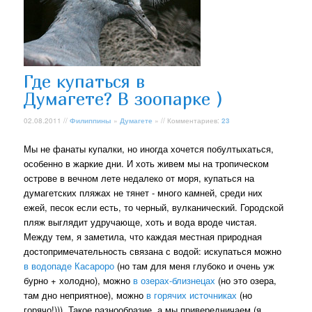
Где купаться в
Думагете? В зоопарке )
02.08.2011 //
Филиппины
»
Думагете
» // Комментариев:
23
Мы не фанаты купалки, но иногда хочется побултыхаться,
особенно в жаркие дни. И хоть живем мы на тропическом
острове в вечном лете недалеко от моря, купаться на
думагетских пляжах не тянет - много камней, среди них
ежей, песок если есть, то черный, вулканический. Городской
пляж выглядит удручающе, хоть и вода вроде чистая.
Между тем, я заметила, что каждая местная природная
достопримечательность связана с водой: искупаться можно
в водопаде Касароро
(но там для меня глубоко и очень уж
бурно + холодно), можно
в озерах-близнецах
(но это озера,
там дно неприятное), можно
в горячих источниках
(но
горячо!))). Такое разнообразие, а мы привередничаем (я