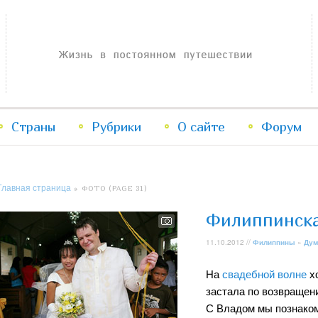
Жизнь в постоянном путешествии
Страны
Рубрики
Перейти
Перейти
О сайте
Форум
к
к
Главная страница
» ФОТО (PAGE 31)
основному
дополнительному
Филиппинска
содержимому
содержимому
11.10.2012 //
Филиппины
»
Дум
На
свадебной волне
хо
застала по возвращен
С Владом мы познакоми