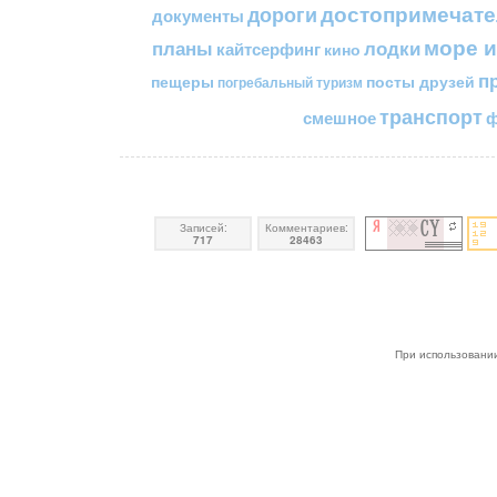
достопримечате
дороги
документы
море и
планы
лодки
кайтсерфинг
кино
п
пещеры
посты друзей
погребальный туризм
транспорт
смешное
ф
Записей:
Комментариев:
717
28463
При использовании