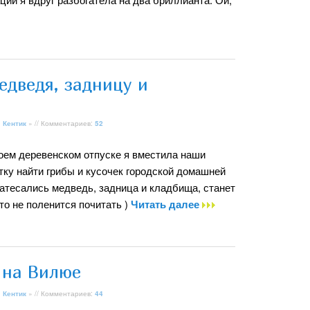
едведя, задницу и
»
Кентик
» // Комментариев:
52
воем деревенском отпуске я вместила наши
тку найти грибы и кусочек городской домашней
затесались медведь, задница и кладбища, станет
кто не поленится почитать )
Читать далее
 на Вилюе
»
Кентик
» // Комментариев:
44