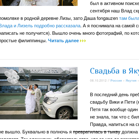
был в активном поиске
сентября наш Влад ск
помолвке в родной деревне Лизы, зато Даша fongauzen
там была
Влада и Лизель подробно рассказала
. А я поснимала на самой 
написать не получится). Вышло очень много фотографий, по ко
простые филиппинцы.
Читать далее
Свадьба в Як
08.10.2012 //
Россия
»
Якутия
В последний день пре
свадьбу Вики и Пети (
Петя так вообще один 
не знала, так что с б
Правда, напиться на с
не вышло. Буквально в полночь я
превратилась в тыкву
должна 
аэропорт. Так сложились обстоятельства, что за час до регистра