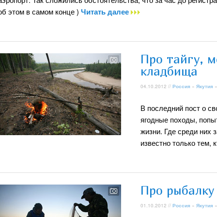
об этом в самом конце )
Читать далее
Про тайгу, м
кладбища
04.10.2012 //
Россия
»
Якутия
В последний пост о с
ягодные походы, попы
жизни. Где среди них 
известно только тем, 
Про рыбалку
01.10.2012 //
Россия
»
Якутия