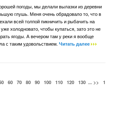
хорошей погоды, мы делали вылазки из деревни
льшую глушь. Меня очень обрадовало то, что в
ехали всей толпой пикничить и рыбачить на
уже холодновато, чтобы купаться, зато это не
ирать ягоды. А вечером там у реки я вообще
ала с таким удовольствием.
Читать далее
50
60
70
80
90
100
110
120
130
...
>>
1