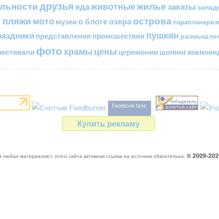
друзья
льности
жилье
еда
животные
закаты
запад
 пляжи
острова
мото
о блоге
озера
музеи
парапланериз
пушкин
раздники
представления
происшествия
размышле
фото
цены
храмы
естивали
церемонии
шопинг
южноинд
Facebook fans:
Купить рекламу
© 2009-20
 любых материалов с этого сайта активная ссылка на источник обязательна.