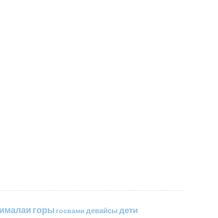
горы
гималаи
дети
госвами
девайсы