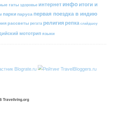
инфо
итоги и
интернет
ные гаты
здоровье
первая поездка в индию
парки
паруса
м
религия
репка
ния
рассветы
регата
слайдшоу
ийский мототрип
языки
26
Traveliving
.org