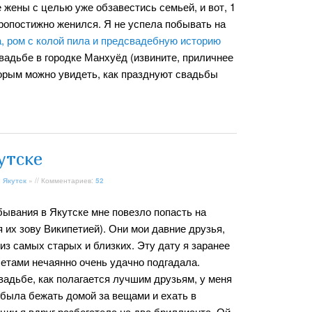
 жены с целью уже обзавестись семьей, и вот, 1
ропостижно женился. Я не успела побывать на
, ром с колой пила и предсвадебную историю
свадьбе в городке Манхуёд (извините, приличнее
торым можно увидеть, как празднуют свадьбы
утске
»
Якутск
» // Комментариев:
52
бывания в Якутске мне повезло попасть на
я их зову Википетией). Они мои давние друзья,
из самых старых и близких. Эту дату я заранее
илетами нечаянно очень удачно подгадала.
вадьбе, как полагается лучшим друзьям, у меня
была бежать домой за вещами и ехать в
ции я вдруг разбогатела на два бриллианта. Ой,