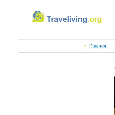
Traveliving
Главное
Главная
меню