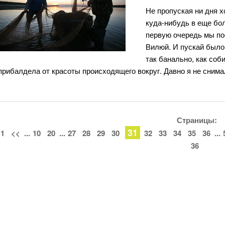
Не пропуская ни дня 
куда-нибудь в еще бо
первую очередь мы по
Вилюй. И пускай было 
так банально, как соб
прибалдела от красоты происходящего вокруг. Давно я не сним
Страницы:
31
1
<<
...
10
20
...
27
28
29
30
32
33
34
35
36
...
36