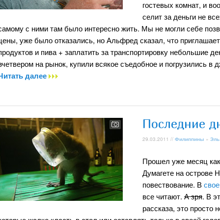
гостевых комнат, и воо
селит за деньги не вс
самому с ними там было интересно жить. Мы не могли себе позв
цены, уже было отказались, но Альфред сказал, что приглашает 
продуктов и пива + заплатить за транспортировку небольшие де
вчетвером на рынок, купили всякое съедобное и погрузились в д
Читать далее
Последние д
29.03.2011 //
Филиппины
»
Эль
Прошел уже месяц как
Думагете на острове Н
повествование. В
свое
все читают.
А зря
. В э
рассказа, это просто
которые жалко класть в стол или оставлять только в своей голо