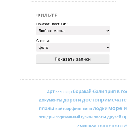
ФИЛЬТР
Показать посты из:
С тегом:
в го
арт
боракай-бали трип
больницы
достопримечате
дороги
документы
море и
планы
лодки
кайтсерфинг
кино
п
пещеры
посты друзей
погребальный туризм
транспорт
смешное
ф