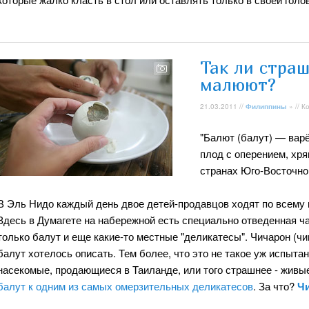
Так ли страш
малюют?
21.03.2011 //
Филиппины
» // 
"Балют (балут) — вар
плод с оперением, хр
странах Юго-Восточной
В Эль Нидо каждый день двое детей-продавцов ходят по всему г
Здесь в Думагете на набережной есть специально отведенная час
только балут и еще какие-то местные "деликатесы". Чичарон (чи
балут хотелось описать. Тем более, что это не такое уж испыта
насекомые, продающиеся в Таиланде, или того страшнее - живы
балут к одним из самых омерзительных деликатесов
. За что?
Ч