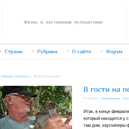
Жизнь в постоянном путешествии
Страны
Рубрики
Перейти
Перейти
О сайте
Форум
к
к
Главная страница
» ФОТО (PAGE 45)
основному
дополнительному
В гости на п
содержимому
содержимому
31.03.2011 //
Филиппины
»
Ост
Итак, в конце февраля
который находится у с
там дом, хаускиперы-