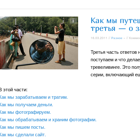
Как мы путе
третья — о з
16.03.2011 //
Разное
» // Комме
Третья часть ответов 
поступаем и что дела
тревеливинге. Это по
серии, включающий ещ
В этой части:
Как мы зарабатываем и тратим.
Как мы получаем деньги.
Как мы фотографируем.
Как мы обрабатываем и храним фотографии.
Как мы пишем посты.
Как мы сделали сайт.