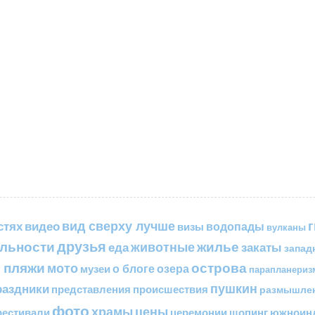
вид сверху лучше
стях
видео
водопады
визы
вулканы
друзья
льности
жилье
еда
животные
закаты
запад
 пляжи
острова
мото
о блоге
озера
музеи
парапланериз
пушкин
раздники
представления
происшествия
размышле
фото
цены
храмы
естивали
церемонии
шопинг
южноинд