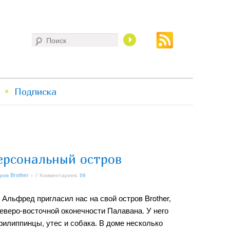
Поиск
Подписка
ерсональный остров
ров Brother
» // Комментариев:
59
 Альфред пригласил нас на свой остров Brother,
еверо-восточной оконечности Палавана. У него
филиппинцы, утес и собака. В доме несколько