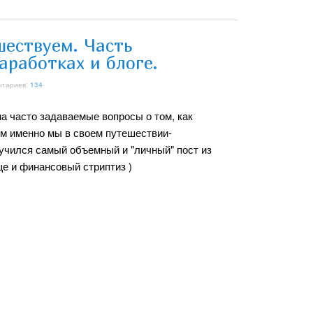
шествуем. Часть
аработках и блоге.
нтариев:
134
на часто задаваемые вопросы о том, как
ем именно мы в своем путешествии-
лучился самый объемный и "личный" пост из
е и финансовый стриптиз )