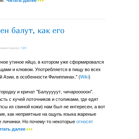
ен балут, как его
Комментариев:
120
ёное утиное яйцо, в котором уже сформировался
ящами и клювом. Употребляется в пищу во всех
 Азии, в особенности Филиппинах." (
Wiki
)
ородку и кричат "Балууууут, чичарооооон".
ть с кучей лоточников и столиками, где едят
псы из свиной кожи) нам был не интересен, а вот
ние, как неприятные на ощупь языка жареные
е личинки. Но почему-то некоторые
относят
итать далее