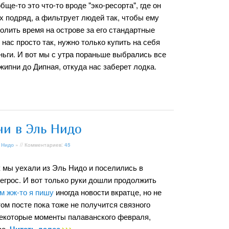
бще-то это что-то вроде "эко-ресорта", где он
ех подряд, а фильтрует людей так, чтобы ему
олить время на острове за его стандартные
нас просто так, нужно только купить на себя
ньги. И вот мы с утра пораньше выбрались все
жипни до Дипная, откуда нас заберет лодка.
ни в Эль Нидо
 Нидо
» // Комментариев:
45
 мы уехали из Эль Нидо и поселились в
егрос. И вот только руки дошли продолжить
м жж-то я пишу
иногда новости вкратце, но не
том посте пока тоже не получится связного
 некоторые моменты палаванского февраля,
ве.
Читать далее