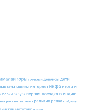
горы
гималаи
дети
госвами
девайсы
инфо
итоги и
интернет
ные гаты
здоровье
первая поездка в индию
парки
паруса
м
религия
репка
ния
рассветы
регата
слайдшоу
ийский мототрип
языки