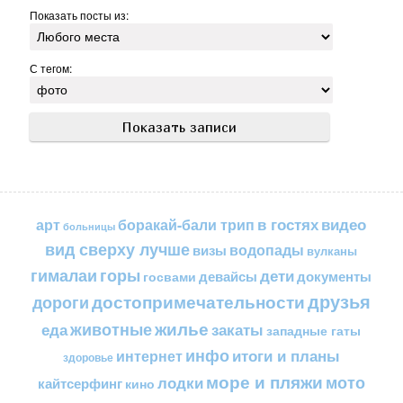
Показать посты из:
С тегом:
в гостях
видео
арт
боракай-бали трип
больницы
вид сверху лучше
водопады
визы
вулканы
горы
гималаи
дети
документы
госвами
девайсы
друзья
достопримечательности
дороги
жилье
еда
животные
закаты
западные гаты
инфо
итоги и планы
интернет
здоровье
море и пляжи
мото
лодки
кайтсерфинг
кино