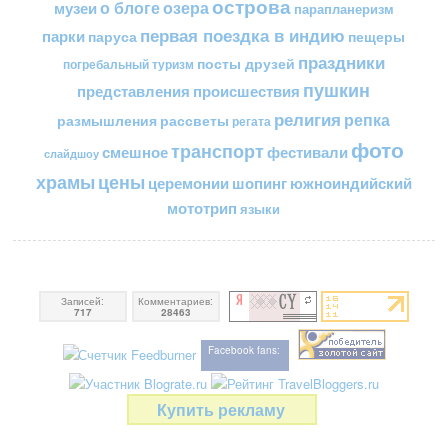
острова
о блоге
озера
музеи
парапланеризм
первая поездка в индию
парки
пещеры
паруса
праздники
посты друзей
погребальный туризм
пушкин
представления
происшествия
религия
репка
размышления
рассветы
регата
фото
транспорт
смешное
фестивали
слайдшоу
цены
храмы
церемонии
шопинг
южноиндийский
мототрип
языки
Записей:
Комментариев:
717
28463
Facebook fans:
Купить рекламу