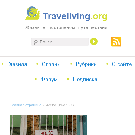
Жизнь в постоянном путешествии
Поиск
Traveliving
Главное
Главная
Страны
Перейти
Перейти
Рубрики
О сайте
меню
Форум
к
к
Подписка
основному
дополнительному
Главная страница
» ФОТО (PAGE 44)
содержимому
содержимому