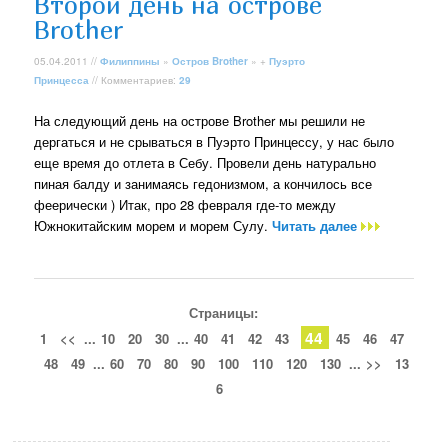
Второй день на острове
Brother
05.04.2011 //
Филиппины
»
Остров Brother
» +
Пуэрто
Принцесса
// Комментариев:
29
На следующий день на острове Brother мы решили не
дергаться и не срываться в Пуэрто Принцессу, у нас было
еще время до отлета в Себу. Провели день натурально
пиная балду и занимаясь гедонизмом, а кончилось все
феерически ) Итак, про 28 февраля где-то между
Южнокитайским морем и морем Сулу.
Читать далее
Страницы:
44
1
<<
...
10
20
30
...
40
41
42
43
45
46
47
48
49
...
60
70
80
90
100
110
120
130
...
>>
13
6