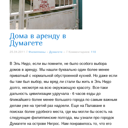
Дома в аренду в
Думагете
25.04.2011 //
Филиппины
»
Думагете
» // Комментариев:
110
В Эль Нидо, если вы помните, не было особого выбора
домов в аренду. Мы нашли буквально один более менее
приватный с нормальной обустроенной кухней. Но даже если
бы там был выбор, мы вряд ли стали бы жить в Эль Нидо
долго, несмотря на всю окружающую красоту. Все-таки
дальность цивилизации удручала - 6 часов езды до
ближайшего более менее большого города по самым важным
делам уже на третий раз надоели. Еще на Палаване в
поисках более удобного места, где мы могли бы осесть на
следующие филиппинские полгода, мы узнали про городок
Думагете на острове Негрос. Нам понравилось то, что его