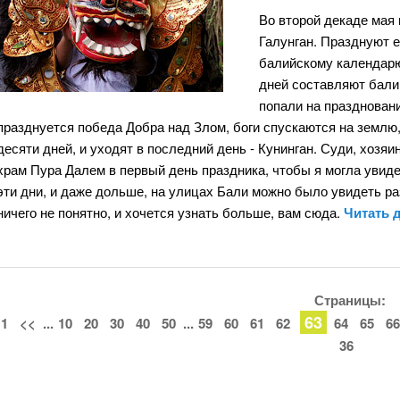
Во второй декаде мая 
Галунган. Празднуют е
балийскому календарю,
дней составляют балий
попали на праздновани
празднуется победа Добра над Злом, боги спускаются на землю
десяти дней, и уходят в последний день - Кунинган. Суди, хозяи
храм Пура Далем в первый день праздника, чтобы я могла увид
эти дни, и даже дольше, на улицах Бали можно было увидеть р
ничего не понятно, и хочется узнать больше, вам сюда.
Читать 
Страницы:
63
1
<<
...
10
20
30
40
50
...
59
60
61
62
64
65
66
36