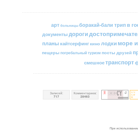
в го
арт
боракай-бали трип
больницы
достопримечате
дороги
документы
море и
планы
лодки
кайтсерфинг
кино
п
пещеры
посты друзей
погребальный туризм
транспорт
смешное
ф
Записей:
Комментариев:
717
28463
При использовании