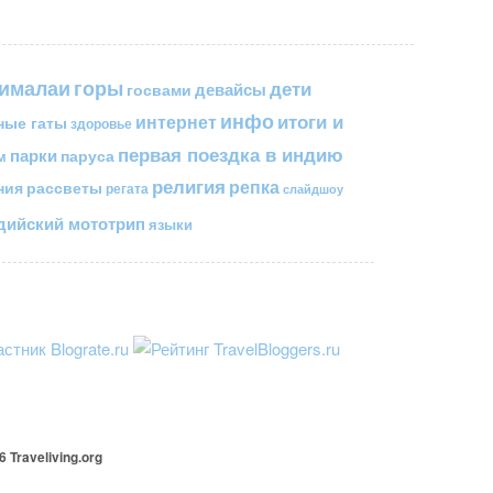
горы
гималаи
дети
госвами
девайсы
инфо
итоги и
интернет
ные гаты
здоровье
первая поездка в индию
парки
паруса
м
религия
репка
ния
рассветы
регата
слайдшоу
ийский мототрип
языки
26
Traveliving
.org