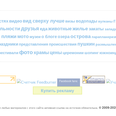
вид сверху лучше
стях
видео
водопады
визы
вулканы
друзья
льности
жилье
еда
животные
закаты
запад
 пляжи
острова
мото
о блоге
озера
музеи
парапланериз
пушкин
раздники
представления
происшествия
размышле
фото
цены
храмы
естивали
церемонии
шопинг
южноинд
Facebook fans:
Купить рекламу
© 2009-20
 любых материалов с этого сайта активная ссылка на источник обязательна.