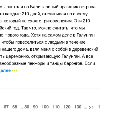
мы застали на Бали главный праздник острова -
го каждые 210 дней, отсчитывая по своему
 который не схож с григорианским. Эти 210
ский год. Так что, можно считать, что мы
е Нового года. Хотя на самом деле в Галунган
, чтобы повеселиться с людьми в течение
н нашего дома, взял меня с собой в деревенский
еть церемонию, открывающую Галунган. А все
азнообразные пенжоры и танцы баронгов. Если
далее
67
68
...
80
90
100
110
120
130
...
>>
1