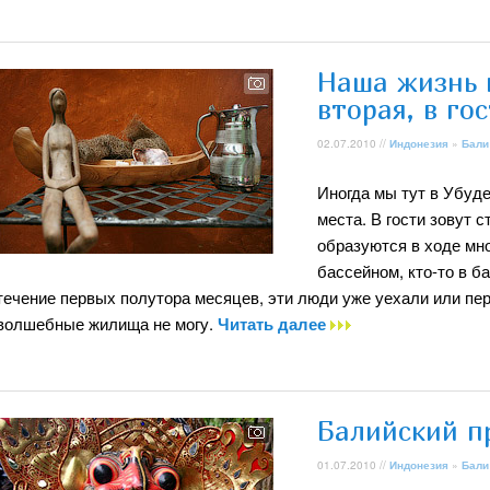
Наша жизнь 
вторая, в гос
02.07.2010 //
Индонезия
»
Бали
Иногда мы тут в Убуде
места. В гости зовут 
образуются в ходе мно
бассейном, кто-то в б
течение первых полутора месяцев, эти люди уже уехали или пере
волшебные жилища не могу.
Читать далее
Балийский п
01.07.2010 //
Индонезия
»
Бали