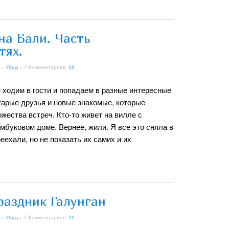
на Бали. Часть
тях.
»
Убуд
» // Комментариев:
38
 ходим в гости и попадаем в разные интересные
старые друзья и новые знакомые, которые
жества встреч. Кто-то живет на вилле с
амбуковом доме. Вернее, жили. Я все это сняла в
ехали, но не показать их самих и их
раздник Галунган
»
Убуд
» // Комментариев:
10