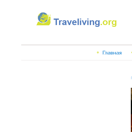
Traveliving
Главное
Главная
меню