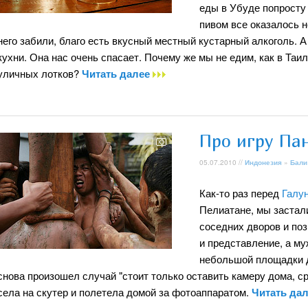
еды в Убуде попросту 
пивом все оказалось н
него забили, благо есть вкусный местный кустарный алкоголь. А
кухни. Она нас очень спасает. Почему же мы не едим, как в Таи
уличных лотков?
Читать далее
Про игру Па
05.07.2010 //
Индонезия
»
Бали
Как-то раз перед
Галу
Пелиатане, мы застал
соседних дворов и поз
и представление, а му
небольшой площадки д
снова произошел случай "стоит только оставить камеру дома, сра
села на скутер и полетела домой за фотоаппаратом.
Читать да