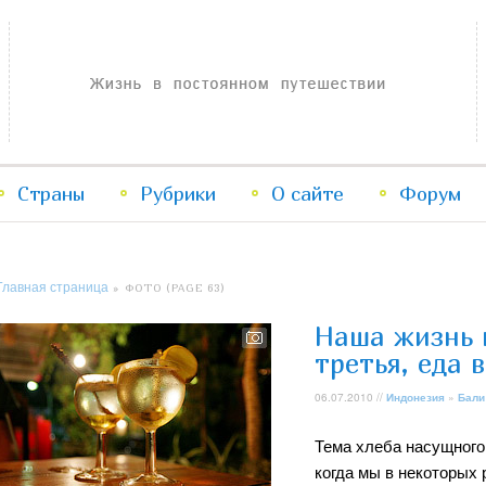
Жизнь в постоянном путешествии
Страны
Рубрики
Перейти
Перейти
О сайте
Форум
к
к
Главная страница
» ФОТО (PAGE 63)
основному
дополнительному
Наша жизнь 
содержимому
содержимому
третья, еда в
06.07.2010 //
Индонезия
»
Бали
Тема хлеба насущного
когда мы в некоторых