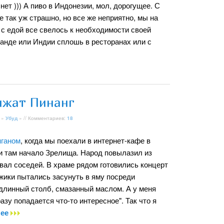
нет ))) А пиво в Индонезии, мол, дорогущее. С
е так уж страшно, но все же неприятно, мы на
 с едой все свелось к необходимости своей
ланде или Индии сплошь в ресторанах или с
нжат Пинанг
»
Убуд
» // Комментариев:
18
нганом
, когда мы поехали в интернет-кафе в
и там начало Зрелища. Народ повылазил из
вал соседей. В храме рядом готовились концерт
жики пытались засунуть в яму посреди
линный столб, смазанный маслом. А у меня
зу попадается что-то интересное". Так что я
лее